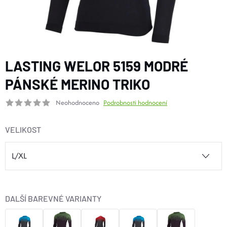
BOTY A PONOŽKY
DOPLŇKY
LASTING WELOR 5159 MODRÉ
VYBAVENÍ
PÁNSKÉ MERINO TRIKO
Neohodnoceno
Podrobnosti hodnocení
CYKLISTIKA
VELIKOST
Značky
Velikosti
Kontakty
Napište nám
Slovník pojmů
Nákup pro kolektiv
Slevové kódy
Blog
Doprava a platba
Mimosoudní řešení sporů
DALŠÍ BAREVNÉ VARIANTY
Obchodní podmínky
Ochrana osobních údajů
Reklamace
Výměna a vrácení
Stav objednávky