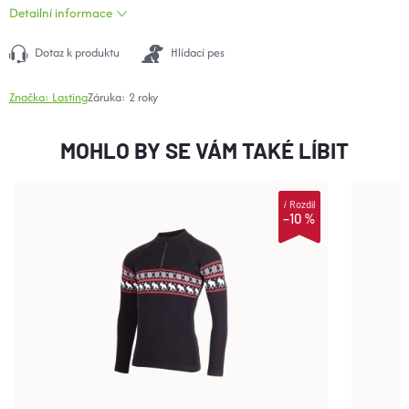
Detailní informace
Dotaz k produktu
Hlídací pes
Značka:
Lasting
Záruka
:
2 roky
MOHLO BY SE VÁM TAKÉ LÍBIT
i
Rozdíl
–10 %