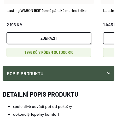
Lasting WARON 9091černé pánské merino triko
Lasting
2 196 Kč
1 445 
ZOBRAZIT
1 976 KČ
OUTDOOR10
POPIS PRODUKTU
DETAILNÍ POPIS PRODUKTU
spolehlivě odvádí pot od pokožky
dokonalý tepelný komfort