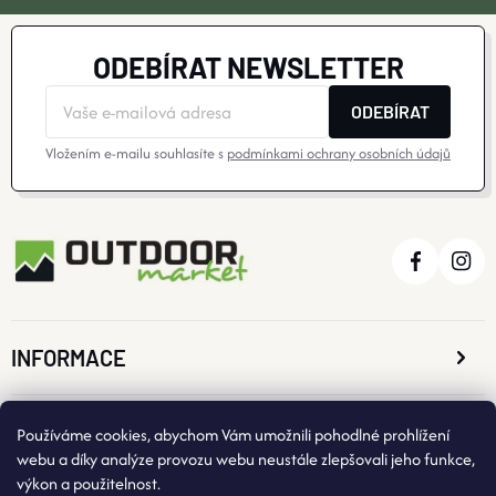
ODEBÍRAT NEWSLETTER
ODEBÍRAT
Vložením e-mailu souhlasíte s
podmínkami ochrany osobních údajů
INFORMACE
O NÁKUPU
Používáme cookies, abychom Vám umožnili pohodlné prohlížení
webu a díky analýze provozu webu neustále zlepšovali jeho funkce,
výkon a použitelnost.