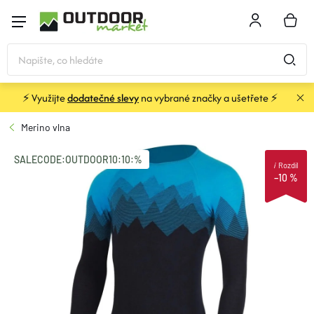
Přejít
na
NÁKU
obsah
KOŠÍK
⚡ Využijte
dodatečné slevy
na vybrané značky a ušetřete ⚡
STANY
Merino vlna
SPACÁKY
SALECODE:OUTDOOR10:10:%
i
Rozdíl
–10 %
BATOHY A TAŠKY
KARIMATKY
OBLEČENÍ