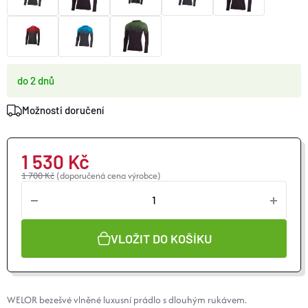
O nás
Moje objednávka
do 2 dnů
Možnosti doručení
1 530 Kč
1 700 Kč
(doporučená cena výrobce)
VLOŽIT DO KOŠÍKU
WELOR bezešvé vlněné luxusní prádlo s dlouhým rukávem.