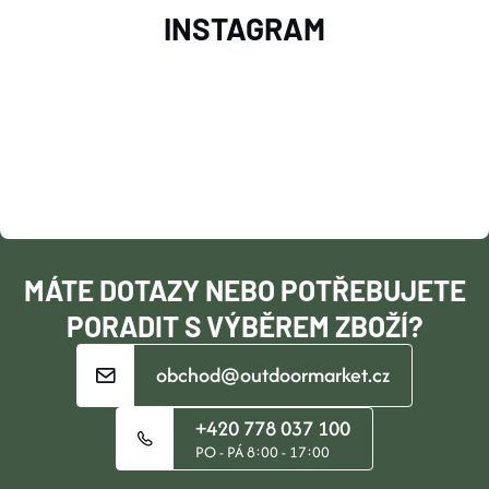
Z
INSTAGRAM
Á
P
A
T
Í
MÁTE DOTAZY NEBO POTŘEBUJETE
PORADIT S VÝBĚREM ZBOŽÍ?
obchod@outdoormarket.cz
+420 778 037 100
PO - PÁ 8:00 - 17:00