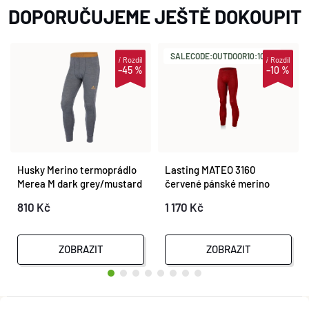
DOPORUČUJEME JEŠTĚ DOKOUPIT
SALECODE:OUTDOOR10:10:%
i
Rozdíl
i
Rozdíl
–45 %
–10 %
Husky Merino termoprádlo
Lasting MATEO 3160
Merea M dark grey/mustard
červené pánské merino
spodky
810 Kč
1 170 Kč
ZOBRAZIT
ZOBRAZIT