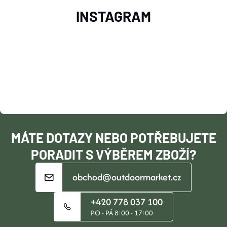
Z
V
INSTAGRAM
Á
Ý
P
P
I
A
S
T
U
Í
MÁTE DOTAZY NEBO POTŘEBUJETE
PORADIT S VÝBĚREM ZBOŽÍ?
obchod@outdoormarket.cz
+420 778 037 100
PO - PÁ 8:00 - 17:00