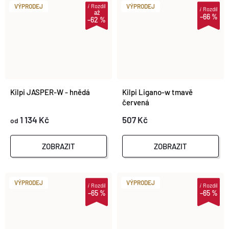
i
Rozdíl
VÝPRODEJ
VÝPRODEJ
i
Rozdíl
až
–66 %
–62 %
Kilpi JASPER-W - hnědá
Kilpi Ligano-w tmavě
červená
1 134 Kč
507 Kč
od
ZOBRAZIT
ZOBRAZIT
VÝPRODEJ
VÝPRODEJ
i
Rozdíl
i
Rozdíl
–65 %
–65 %