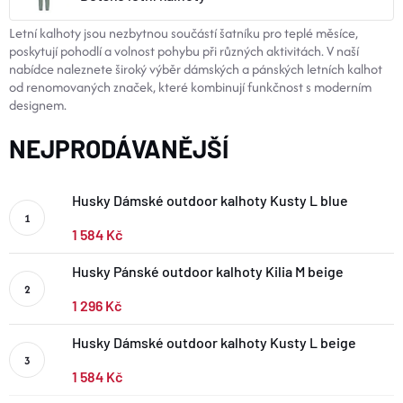
BOTY A PONOŽKY
​Letní kalhoty jsou nezbytnou součástí šatníku pro teplé měsíce,
poskytují pohodlí a volnost pohybu při různých aktivitách. V naší
nabídce naleznete široký výběr dámských a pánských letních kalhot
DOPLŇKY
od renomovaných značek, které kombinují funkčnost s moderním
designem.
VYBAVENÍ
NEJPRODÁVANĚJŠÍ
CYKLISTIKA
Husky Dámské outdoor kalhoty Kusty L blue
1 584 Kč
Značky
Husky Pánské outdoor kalhoty Kilia M beige
Velikosti
Kontakty
Napište nám
Slovník pojmů
1 296 Kč
Nákup pro kolektiv
Slevové kódy
Blog
Husky Dámské outdoor kalhoty Kusty L beige
Doprava a platba
Mimosoudní řešení sporů
Obchodní podmínky
Ochrana osobních údajů
1 584 Kč
Reklamace
Výměna a vrácení
Stav objednávky