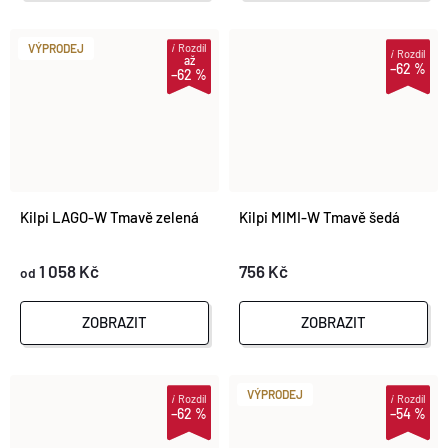
i
Rozdíl
VÝPRODEJ
i
Rozdíl
až
–62 %
–62 %
Kilpi LAGO-W Tmavě zelená
Kilpi MIMI-W Tmavě šedá
1 058 Kč
756 Kč
od
ZOBRAZIT
ZOBRAZIT
VÝPRODEJ
i
Rozdíl
i
Rozdíl
–62 %
–54 %