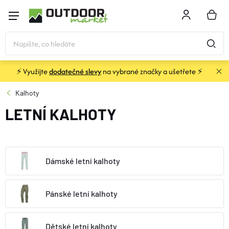
Přejít
na
NÁKU
obsah
KOŠÍK
⚡ Využijte
dodatečné slevy
na vybrané značky a ušetřete ⚡
STANY
Kalhoty
LETNÍ KALHOTY
SPACÁKY
BATOHY A TAŠKY
Dámské letní kalhoty
KARIMATKY
Pánské letní kalhoty
OBLEČENÍ
Dětské letní kalhoty