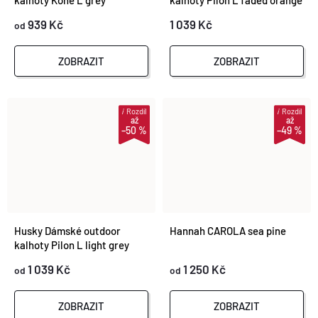
kalhoty Kone L grey
kalhoty Pilon L faded orange
939 Kč
1 039 Kč
od
ZOBRAZIT
ZOBRAZIT
i
Rozdíl
i
Rozdíl
až
až
–50 %
–49 %
Husky Dámské outdoor
Hannah CAROLA sea pine
kalhoty Pilon L light grey
1 039 Kč
1 250 Kč
od
od
ZOBRAZIT
ZOBRAZIT