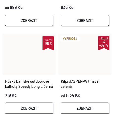
999 Kč
835 Kč
od
ZOBRAZIT
ZOBRAZIT
i
Rozdíl
VÝPRODEJ
i
Rozdíl
až
–55 %
–62 %
Husky Dámské outdoorové
Kilpi JASPER-W tmavě
kalhoty Speedy Long L černá
zelená
719 Kč
1 134 Kč
od
ZOBRAZIT
ZOBRAZIT