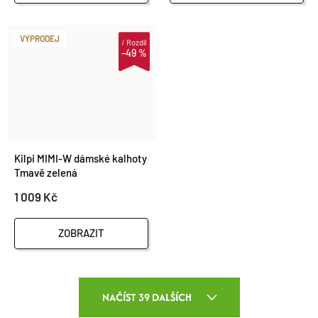
VÝPRODEJ
i
Rozdíl
–49 %
Kilpi MIMI-W dámské kalhoty
Tmavě zelená
1 009 Kč
ZOBRAZIT
O
NAČÍST 39 DALŠÍCH