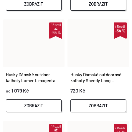
ZOBRAZIT
ZOBRAZIT
i
Rozdíl
i
Rozdíl
až
–54 %
–55 %
Husky Dámské outdoor
Husky Dámské outdoorové
kalhoty Lamer L magenta
kalhoty Speedy Long L
magenta
1 079 Kč
720 Kč
od
ZOBRAZIT
ZOBRAZIT
i
Rozdíl
i
Rozdíl
až