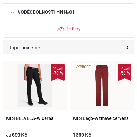
VODĚODOLNOST [MM H₂O]
Zrušit filtry
Ř
Doporučujeme
A
Nejlevnější
VÝPRODEJ
i
Rozdíl
i
Rozdíl
V
–70 %
–50 %
Z
Nejdražší
Ý
E
Nejprodávanější
P
N
Abecedně
I
Kilpi BELVELA-W Černá
Kilpi Lago-w tmavě červená
Í
S
699 Kč
1 399 Kč
od