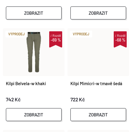
P
P
R
ZOBRAZIT
ZOBRAZIT
R
O
VÝPRODEJ
VÝPRODEJ
i
Rozdíl
i
Rozdíl
O
–69 %
–68 %
D
D
U
U
K
K
Kilpi Belvela-w khaki
Kilpi Mimicri-w tmavě šedá
T
T
742 Kč
722 Kč
Ů
Ů
ZOBRAZIT
ZOBRAZIT