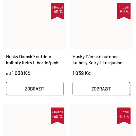
i
Rozdíl
i
Rozdíl
–50 %
–50 %
Husky Dámské outdoor
Husky Dámské outdoor
kalhoty Keiry L bordo/pink
kalhoty Keiry L turquoise
1 038 Kč
1 039 Kč
od
ZOBRAZIT
ZOBRAZIT
i
Rozdíl
i
Rozdíl
–50 %
–50 %