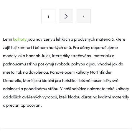
V
L
S
1
4
T
Á
R
D
Á
Letní
kalhoty
jsou navrženy z lehkých a prodyšných materiálů, které
A
N
zajišťují komfort i během horkých dnů. Pro dámy doporučujeme
K
modely jako Hannah Jules, které díky strečovému materiálu a
C
O
padnoucímu střihu poskytují svobodu pohybu a jsou vhodné jak do
Í
V
města, tak na dovolenou. Pánové ocení kalhoty Northfinder
Á
Donatello, které jsou ideální pro turistiku i běžné nošení díky své
P
N
odolnosti a pohodlnému střihu. V naší nabídce naleznete také kalhoty
R
Í
od dalších ověřených výrobců, kteří kladou důraz na kvalitní materiály
V
a precizní zpracování.
K
Y