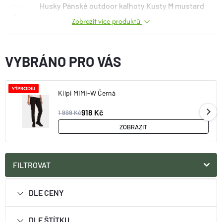
Husky Pánské outdoor kalhoty Kusty M mustard
O nás
Moje objednávka
Zobrazit více produktů
1 583 Kč
od
VYBRÁNO PRO VÁS
VÝPRODEJ
Kilpi MIMI-W Černá
918 Kč
1 999 Kč
ZOBRAZIT
FILTROVAT
DLE CENY
DLE ŠTÍTKU