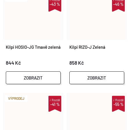
–43 %
–46 %
Kilpi HOSIO-JG Tmavě zelená
Kilpi RIZO-J Zelená
844 Kč
858 Kč
ZOBRAZIT
ZOBRAZIT
VÝPRODEJ
i
Rozdíl
i
Rozdíl
–41 %
–55 %