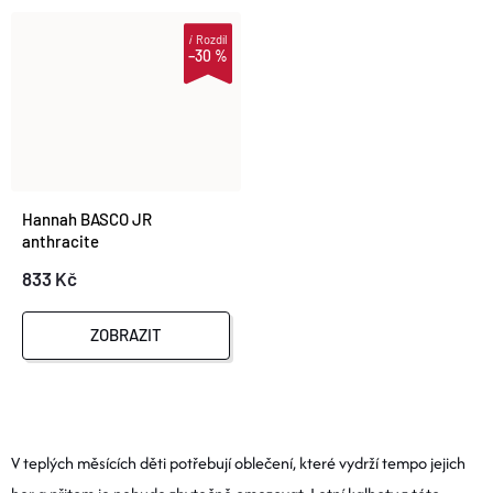
i
Rozdíl
–30 %
Hannah BASCO JR
anthracite
833 Kč
ZOBRAZIT
O
V
V teplých měsících děti potřebují oblečení, které vydrží tempo jejich