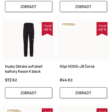
P
R
ZOBRAZIT
ZOBRAZIT
R
O
O
VÝPRODEJ
i
Rozdíl
i
Rozdíl
–45 %
–43 %
D
D
U
U
K
K
Husky Dětské softshell
Kilpi HOSIO-JB Černá
T
kalhoty Keson K black
T
972 Kč
844 Kč
Ů
Ů
ZOBRAZIT
ZOBRAZIT
VÝPRODEJ
i
Rozdíl
i
Rozdíl