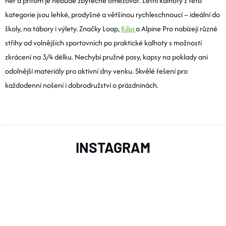
her a přitom je nebude zbytečně omezovat. Letní kalhoty z této
L
kategorie jsou lehké, prodyšné a většinou rychleschnoucí – ideální do
Á
školy, na tábory i výlety. Značky Loap,
Kilpi
a Alpine Pro nabízejí různé
střihy od volnějších sportovních po praktické kalhoty s možností
D
zkrácení na 3/4 délku. Nechybí pružné pasy, kapsy na poklady ani
A
odolnější materiály pro aktivní dny venku. Skvělé řešení pro
každodenní nošení i dobrodružství o prázdninách.
C
Í
P
Z
INSTAGRAM
R
Á
V
P
K
A
Y