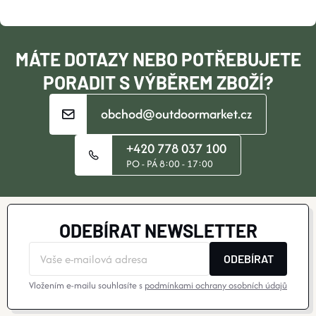
V
T
Ý
Í
MÁTE DOTAZY NEBO POTŘEBUJETE
P
PORADIT S VÝBĚREM ZBOŽÍ?
I
obchod@outdoormarket.cz
S
U
+420 778 037 100
PO - PÁ 8:00 - 17:00
ODEBÍRAT NEWSLETTER
ODEBÍRAT
Vložením e-mailu souhlasíte s
podmínkami ochrany osobních údajů