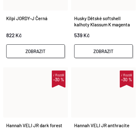
Kilpi JORDY-J Černá
Husky Dětské softshell
kalhoty Klassum K magenta
822 Kč
539 Kč
ZOBRAZIT
ZOBRAZIT
i
Rozdíl
i
Rozdíl
–30 %
–30 %
Hannah VELI JR dark forest
Hannah VELI JR anthracite