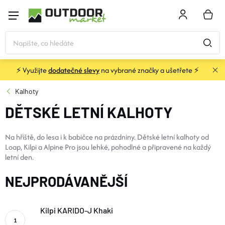
Přejít
na
NÁKU
obsah
KOŠÍK
⚡ Využijte
dodatečné slevy
na vybrané značky a ušetřete ⚡
STANY
Kalhoty
DĚTSKÉ LETNÍ KALHOTY
SPACÁKY
Na hřiště, do lesa i k babičce na prázdniny. Dětské letní kalhoty od
BATOHY A TAŠKY
Loap, Kilpi a Alpine Pro jsou lehké, pohodlné a připravené na každý
letní den.
KARIMATKY
NEJPRODÁVANĚJŠÍ
OBLEČENÍ
Kilpi KARIDO-J Khaki