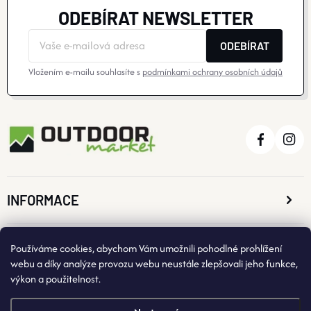
ODEBÍRAT NEWSLETTER
ODEBÍRAT
Vložením e-mailu souhlasíte s
podmínkami ochrany osobních údajů
INFORMACE
O NÁKUPU
Používáme cookies, abychom Vám umožnili pohodlné prohlížení
webu a díky analýze provozu webu neustále zlepšovali jeho funkce,
výkon a použitelnost.
KONTAKTNÍ ÚDAJE