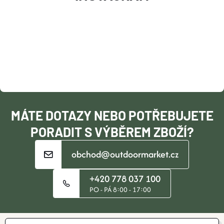
Á
Y
P
V
Ý
A
P
T
I
Í
S
MÁTE DOTAZY NEBO POTŘEBUJETE
PORADIT S VÝBĚREM ZBOŽÍ?
U
obchod@outdoormarket.cz
+420 778 037 100
PO - PÁ 8:00 - 17:00