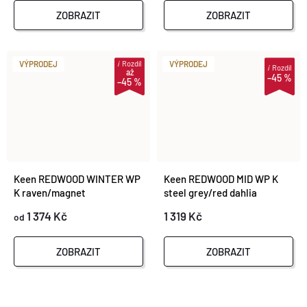
Ů
ZOBRAZIT
ZOBRAZIT
i
Rozdíl
VÝPRODEJ
VÝPRODEJ
i
Rozdíl
až
–45 %
–45 %
Keen REDWOOD WINTER WP
Keen REDWOOD MID WP K
K raven/magnet
steel grey/red dahlia
1 374 Kč
1 319 Kč
od
ZOBRAZIT
ZOBRAZIT
O