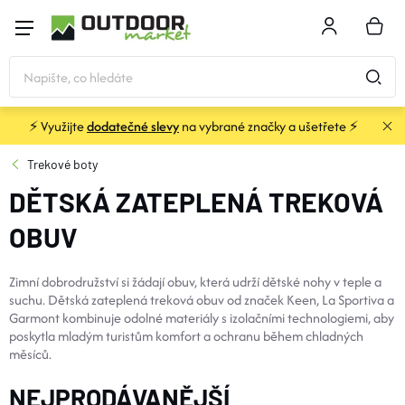
Přejít
na
NÁKU
obsah
KOŠÍK
⚡ Využijte
dodatečné slevy
na vybrané značky a ušetřete ⚡
STANY
Trekové boty
DĚTSKÁ ZATEPLENÁ TREKOVÁ
SPACÁKY
OBUV
BATOHY A TAŠKY
Zimní dobrodružství si žádají obuv, která udrží dětské nohy v teple a
suchu. Dětská zateplená treková obuv od značek Keen, La Sportiva a
KARIMATKY
Garmont kombinuje odolné materiály s izolačními technologiemi, aby
poskytla mladým turistům komfort a ochranu během chladných
měsíců.​
OBLEČENÍ
NEJPRODÁVANĚJŠÍ