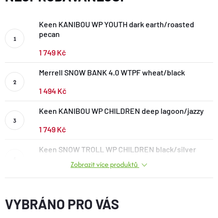
BOTY A PONOŽKY
Keen KANIBOU WP YOUTH dark earth/roasted
pecan
DOPLŇKY
1 749 Kč
VYBAVENÍ
Merrell SNOW BANK 4.0 WTPF wheat/black
1 494 Kč
CYKLISTIKA
Keen KANIBOU WP CHILDREN deep lagoon/jazzy
1 749 Kč
Značky
Keen SNOW TROLL WP CHILDREN black/silver
Velikosti
Kontakty
Napište nám
Slovník pojmů
Zobrazit více produktů
1 439 Kč
Nákup pro kolektiv
Slevové kódy
Blog
Doprava a platba
Mimosoudní řešení sporů
Obchodní podmínky
Ochrana osobních údajů
VYBRÁNO PRO VÁS
Reklamace
Výměna a vrácení
Stav objednávky