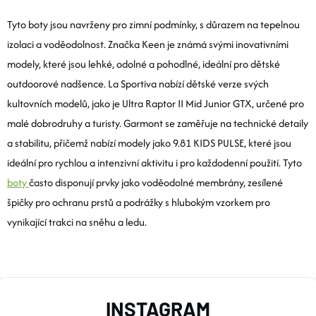
V
Tyto boty jsou navrženy pro zimní podmínky, s důrazem na tepelnou
izolaci a voděodolnost. Značka Keen je známá svými inovativními
L
modely, které jsou lehké, odolné a pohodlné, ideální pro dětské
Á
outdoorové nadšence. La Sportiva nabízí dětské verze svých
kultovních modelů, jako je Ultra Raptor II Mid Junior GTX, určené pro
D
malé dobrodruhy a turisty. Garmont se zaměřuje na technické detaily
A
a stabilitu, přičemž nabízí modely jako 9.81 KIDS PULSE, které jsou
ideální pro rychlou a intenzivní aktivitu i pro každodenní použití. Tyto
C
boty
často disponují prvky jako voděodolné membrány, zesílené
Í
špičky pro ochranu prstů a podrážky s hlubokým vzorkem pro
P
vynikající trakci na sněhu a ledu.​
R
V
Z
K
INSTAGRAM