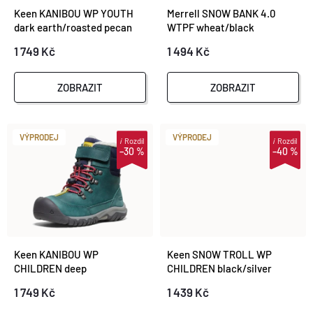
I
Keen KANIBOU WP YOUTH
Merrell SNOW BANK 4.0
Í
dark earth/roasted pecan
WTPF wheat/black
S
1 749 Kč
1 494 Kč
P
P
R
ZOBRAZIT
ZOBRAZIT
R
O
O
VÝPRODEJ
VÝPRODEJ
i
Rozdíl
i
Rozdíl
–30 %
–40 %
D
D
U
U
K
K
Keen KANIBOU WP
Keen SNOW TROLL WP
T
CHILDREN deep
CHILDREN black/silver
T
lagoon/jazzy
1 749 Kč
1 439 Kč
Ů