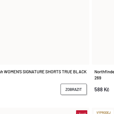
ash WOMEN'S SIGNATURE SHORTS TRUE BLACK
Northfind
269
588 Kč
ZOBRAZIT
VÝPRODEJ
i
Rozdíl