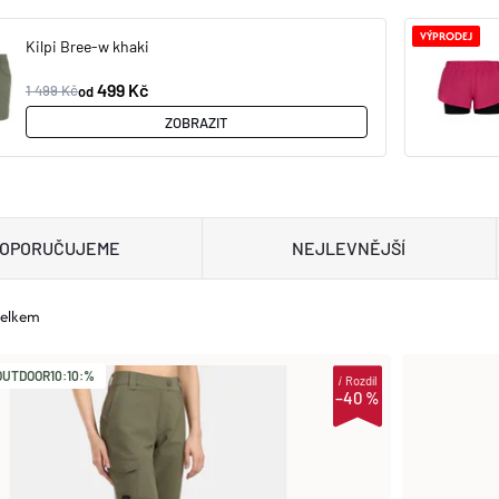
VÝPRODEJ
Kilpi Bree-w khaki
499 Kč
1 499 Kč
od
ZOBRAZIT
OPORUČUJEME
NEJLEVNĚJŠÍ
celkem
UTDOOR10:10:%
i
Rozdíl
–40 %