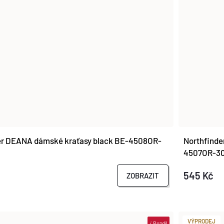
er DEANA dámské kraťasy black BE-4508OR-
Northfinde
4507OR-3
545 Kč
ZOBRAZIT
VÝPRODEJ
i
Rozdíl