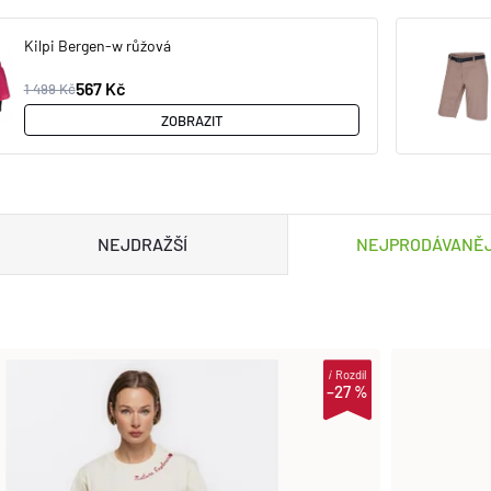
Kilpi Bergen-w růžová
567 Kč
1 499 Kč
ZOBRAZIT
NEJDRAŽŠÍ
NEJPRODÁVANĚJ
i
Rozdíl
–27 %