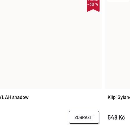
–30 %
YLAH shadow
Kilpi Syla
548 Kč
ZOBRAZIT