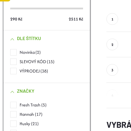
S
T
290
Kč
2511
Kč
R
DLE ŠTÍTKU
A
Novinka
2
N
SLEVOVÝ KÓD
15
N
VÝPRODEJ
38
Í
ZNAČKY
P
Fresh Trash
5
Hannah
17
A
VYBRÁ
Husky
21