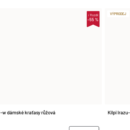
VÝPRODEJ
i
Rozdíl
–55 %
li-w dámské kraťasy růžová
Kilpi Iraz