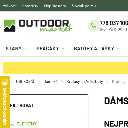
Přejít
Velikosti
Kontakty
Napište nám
Slovník pojmů
na
obsah
778 037 100
STANY
SPACÁKY
BATOHY A TAŠKY
OBLEČENÍ
Dámské
Kraťasy a 3/4 kalhoty
Kraťasy
Domů
P
DÁMS
O
NEJPR
DLE CENY