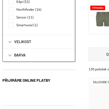
N
Kilpi
53
VÝPRODEJ
Northfinder
16
E
Sensor
11
L
Smartwool
1
VELIKOST
Ř
D
BARVA
A
130
položek 
Z
V
PŘIJÍMÁME ONLINE PLATBY
SALECODE:O
E
Ý
N
P