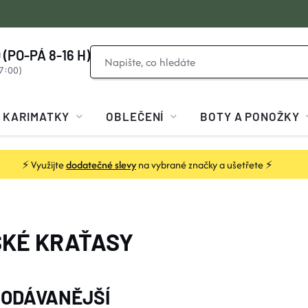
 (PO-PÁ 8-16 H)
KARIMATKY
OBLEČENÍ
BOTY A PONOŽKY
⚡ Využijte
dodatečné slevy
na vybrané značky a ušetřete ⚡
KÉ KRAŤASY
ODÁVANĚJŠÍ