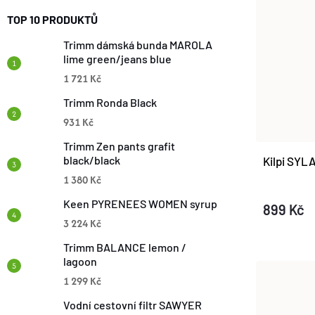
Í
TOP 10 PRODUKTŮ
I
P
Trimm dámská bunda MAROLA
S
lime green/jeans blue
R
1 721 Kč
P
Trimm Ronda Black
O
931 Kč
R
D
Trimm Zen pants grafit
black/black
Kilpi SYL
O
1 380 Kč
U
D
Keen PYRENEES WOMEN syrup
899 Kč
K
3 224 Kč
U
Trimm BALANCE lemon /
T
lagoon
K
1 299 Kč
Ů
T
Vodní cestovní filtr SAWYER