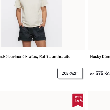
ké bavlněné kraťasy Raffi L anthracite
Husky Dáms
575 Kč
ZOBRAZIT
od
i
Rozdíl
–44 %