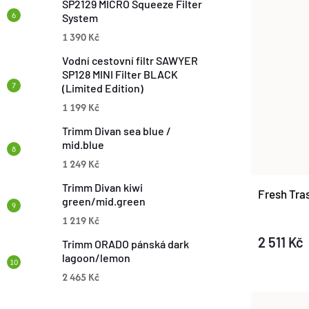
SP2129 MICRO Squeeze Filter
System
Ů
1 390 Kč
Vodní cestovní filtr SAWYER
SP128 MINI Filter BLACK
(Limited Edition)
1 199 Kč
Trimm Divan sea blue /
mid.blue
1 249 Kč
Trimm Divan kiwi
Fresh Tr
green/mid.green
1 219 Kč
2 511 Kč
Trimm ORADO pánská dark
lagoon/lemon
2 465 Kč