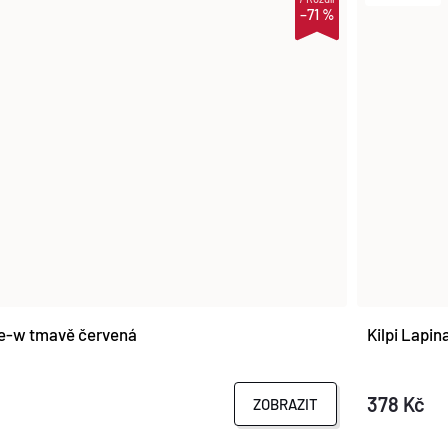
–71 %
ne-w tmavě červená
Kilpi Lapi
378 Kč
ZOBRAZIT