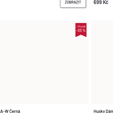
699 Kč
ZOBRAZIT
i
Rozdíl
–33 %
CA-W Černá
Husky Dám