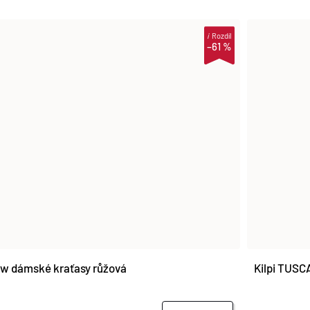
i
Rozdíl
–61 %
u-w dámské kraťasy růžová
Kilpi TUSC