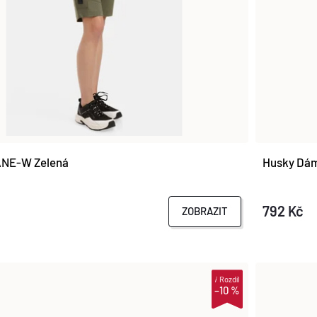
ANE-W Zelená
Husky Dáms
792 Kč
ZOBRAZIT
i
Rozdíl
–10 %