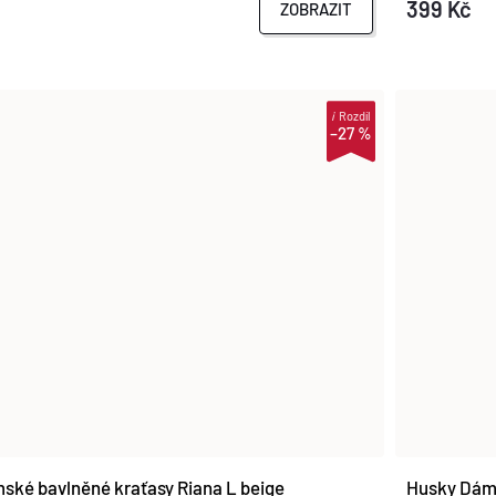
399 Kč
ZOBRAZIT
i
Rozdíl
–27 %
ské bavlněné kraťasy Riana L beige
Husky Dáms