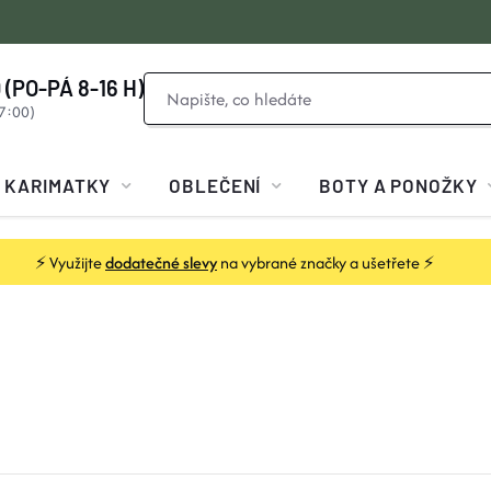
 (PO-PÁ 8-16 H)
KARIMATKY
OBLEČENÍ
BOTY A PONOŽKY
⚡ Využijte
dodatečné slevy
na vybrané značky a ušetřete ⚡