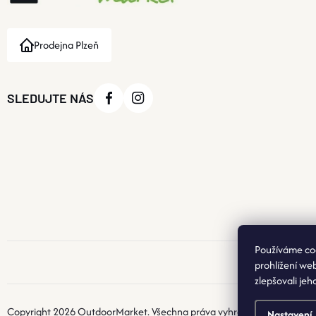
Prodejna Plzeň
SLEDUJTE NÁS
Používáme co
prohlížení we
zlepšovali jeh
Copyright 2026
OutdoorMarket
. Všechna práva vyhrazena.
Nastavení