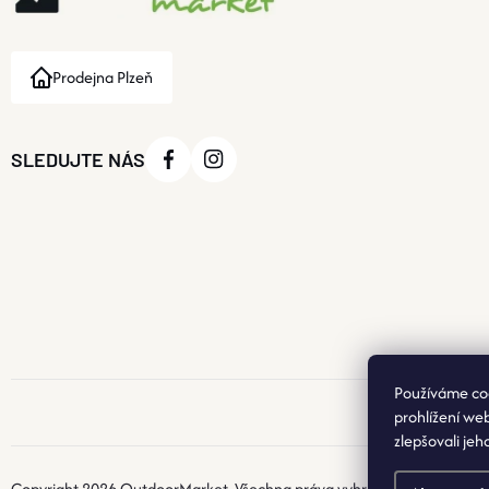
Prodejna Plzeň
SLEDUJTE NÁS
Používáme co
prohlížení we
zlepšovali jeh
Copyright 2026
OutdoorMarket
. Všechna práva vyhrazena.