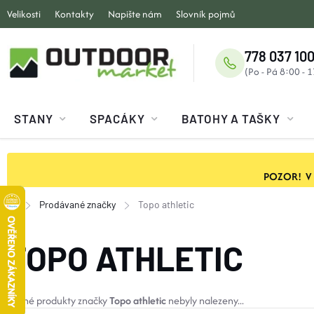
Přejít
Velikosti
Kontakty
Napište nám
Slovník pojmů
na
obsah
778 037 100
STANY
SPACÁKY
BATOHY A TAŠKY
POZOR! V ob
Prodávané značky
Topo athletic
Domů
TOPO ATHLETIC
Žádné produkty značky
Topo athletic
nebyly nalezeny...