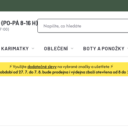
 (PO-PÁ 8-16 H)
KARIMATKY
OBLEČENÍ
BOTY A PONOŽKY
⚡ Využijte
dodatečné slevy
na vybrané značky a ušetřete ⚡
dobí od 27. 7. do 7. 8. bude prodejna i výdejna zboží otevřena od 8 do 