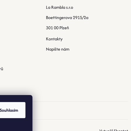
La Rambla s.r.o
Boettingerova 2915/2a
301 00 Plzeň
Kontakty
Napište nám
rů
Souhlasím
Vytvořil Shoptet