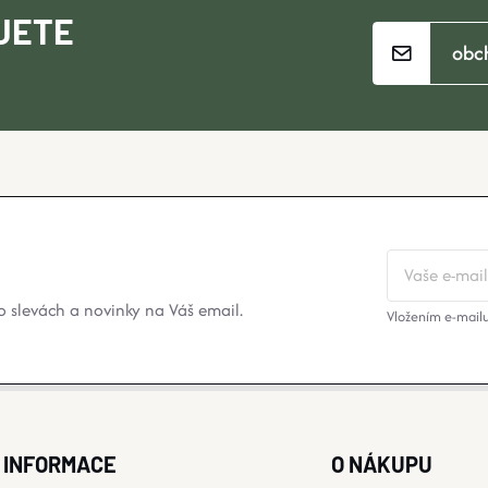
JETE
obc
 slevách a novinky na Váš email.
Vložením e-mailu
INFORMACE
O NÁKUPU