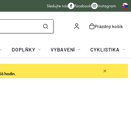
Sledujte nás
Facebook
Instagram
Prázdný košík
NÁKUPNÍ
KOŠÍK
DOPLŇKY
VYBAVENÍ
CYKLISTIKA
16 hodin.