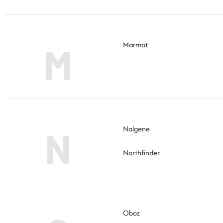
Marmot
M
Nalgene
N
Northfinder
Oboz