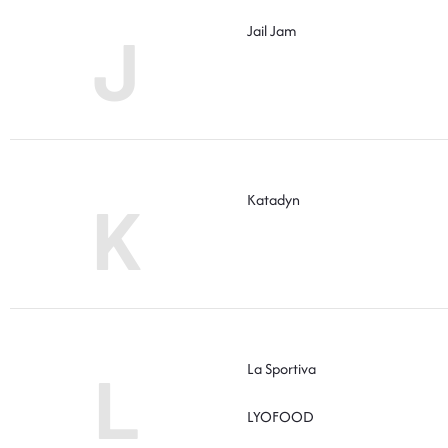
Jail Jam
J
Katadyn
K
La Sportiva
L
LYOFOOD