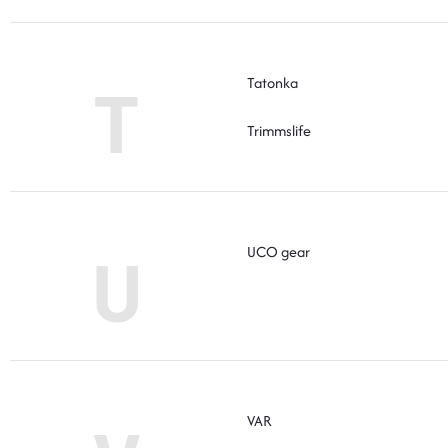
Tatonka
T
Trimmslife
UCO gear
U
VAR