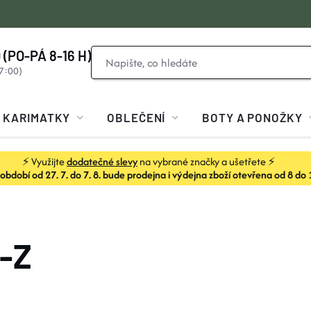
 (PO-PÁ 8-16 H)
KARIMATKY
OBLEČENÍ
BOTY A PONOŽKY
⚡ Využijte
dodatečné slevy
na vybrané značky a ušetřete ⚡
dobí od 27. 7. do 7. 8. bude prodejna i výdejna zboží otevřena od 8 do 
-Z