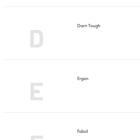
Darn Tough
D
Ergon
E
Fabsil