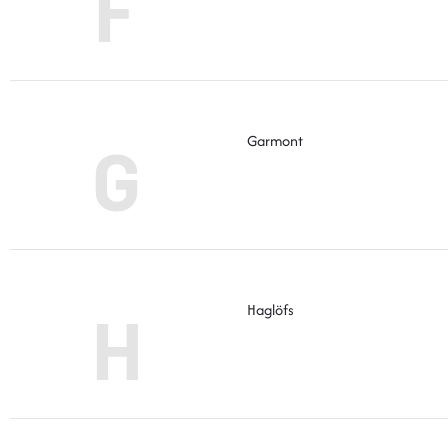
F
Garmont
G
Haglöfs
H