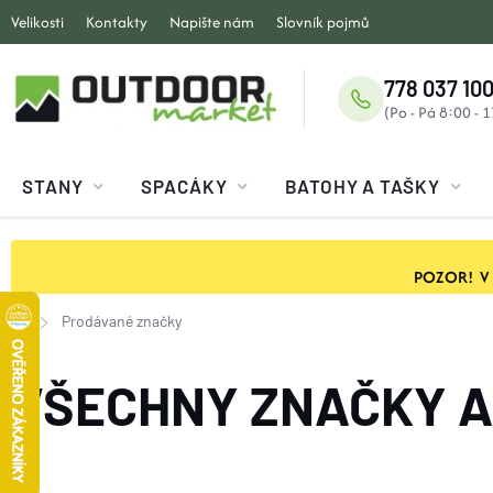
Přejít
Velikosti
Kontakty
Napište nám
Slovník pojmů
na
obsah
778 037 100
STANY
SPACÁKY
BATOHY A TAŠKY
POZOR! V ob
Prodávané značky
Domů
VŠECHNY ZNAČKY A