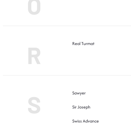
O
Real Turmat
R
Sawyer
S
Sir Joseph
Swiss Advance