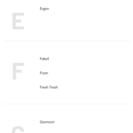
E
Ergon
F
Fabsil
Fizan
Fresh Trash
Garmont