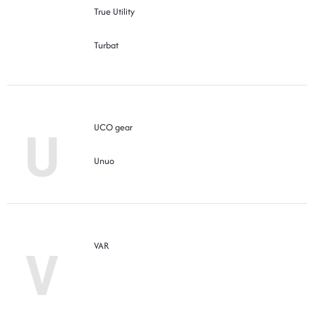
True Utility
Turbat
U
UCO gear
Unuo
V
VAR