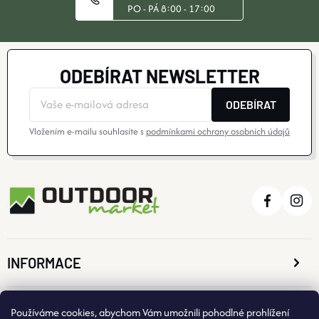
PO - PÁ 8:00 - 17:00
ODEBÍRAT NEWSLETTER
ODEBÍRAT
Vložením e-mailu souhlasíte s
podmínkami ochrany osobních údajů
INFORMACE
O NÁKUPU
Používáme cookies, abychom Vám umožnili pohodlné prohlížení