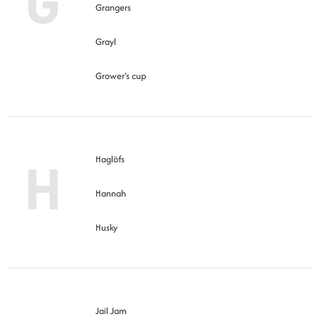
G
Grangers
Grayl
Grower's cup
H
Haglöfs
Hannah
Husky
Jail Jam