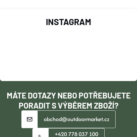
Z
INSTAGRAM
Á
P
A
T
Í
MÁTE DOTAZY NEBO POTŘEBUJETE
PORADIT S VÝBĚREM ZBOŽÍ?
obchod@outdoormarket.cz
+420 778 037 100