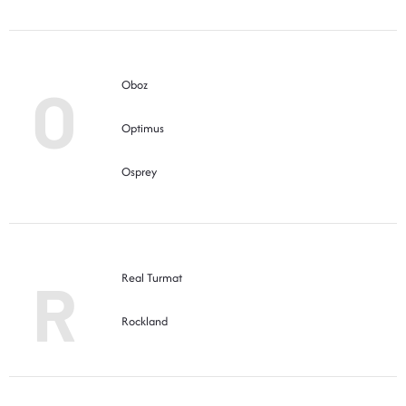
O
Oboz
Optimus
Osprey
R
Real Turmat
Rockland