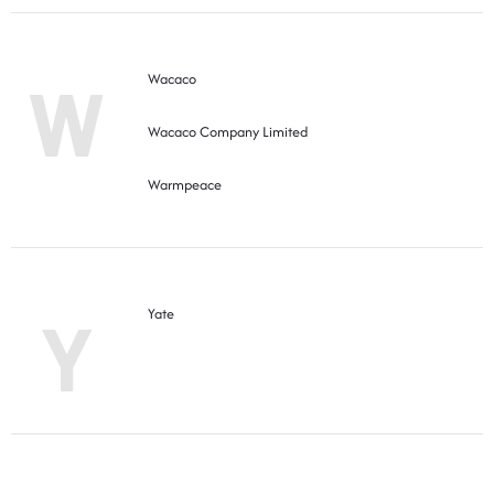
W
Wacaco
Wacaco Company Limited
Warmpeace
Y
Yate