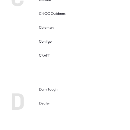
O nás
Moje objednávka
CNOC Outdoors
Coleman
Contigo
CRAFT
D
Darn Tough
Deuter