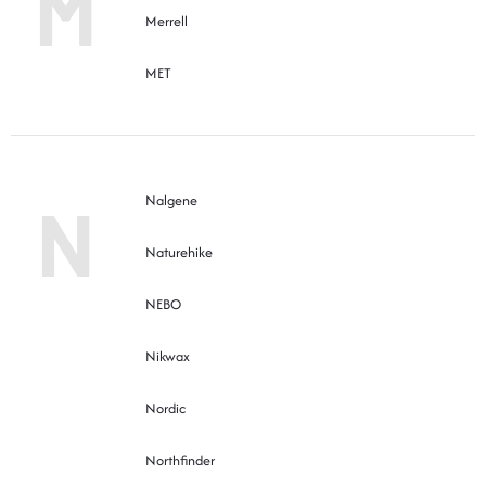
M
Merrell
MET
N
Nalgene
Naturehike
NEBO
Nikwax
Nordic
Northfinder