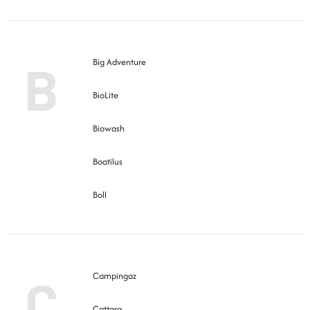
BOTY A PONOŽKY
DOPLŇKY
B
Big Adventure
BioLite
VYBAVENÍ
Biowash
CYKLISTIKA
Boatilus
Značky
Boll
Velikosti
Kontakty
Napište nám
Slovník pojmů
Nákup pro kolektiv
Slevové kódy
Blog
Doprava a platba
Mimosoudní řešení sporů
C
Campingaz
Obchodní podmínky
Ochrana osobních údajů
Reklamace
Výměna a vrácení
Stav objednávky
Cattara