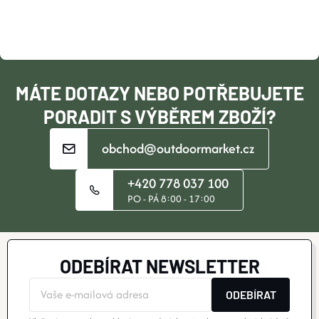
A
BOTY A PONOŽKY
T
DOPLŇKY
Í
MÁTE DOTAZY NEBO POTŘEBUJETE
VYBAVENÍ
PORADIT S VÝBĚREM ZBOŽÍ?
obchod@outdoormarket.cz
CYKLISTIKA
+420 778 037 100
Značky
PO - PÁ 8:00 - 17:00
Velikosti
Kontakty
Napište nám
Slovník pojmů
Nákup pro kolektiv
Slevové kódy
Blog
ODEBÍRAT NEWSLETTER
Doprava a platba
Mimosoudní řešení sporů
Obchodní podmínky
Ochrana osobních údajů
ODEBÍRAT
Reklamace
Výměna a vrácení
Stav objednávky