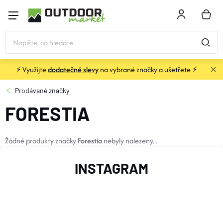
Přejít
na
NÁKU
obsah
KOŠÍK
⚡ Využijte
dodatečné slevy
na vybrané značky a ušetřete ⚡
STANY
Prodávané značky
FORESTIA
SPACÁKY
BATOHY A TAŠKY
Žádné produkty značky
Forestia
nebyly nalezeny...
Z
INSTAGRAM
KARIMATKY
Á
P
OBLEČENÍ