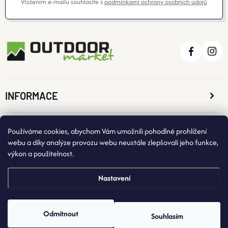
Vložením e-mailu souhlasíte s
podmínkami ochrany osobních údajů
O nás
Moje objednávka
INFORMACE
O NÁKUPU
Používáme cookies, abychom Vám umožnili pohodlné prohlížení
webu a díky analýze provozu webu neustále zlepšovali jeho funkce,
výkon a použitelnost.
KONTAKTNÍ ÚDAJE
Nastavení
Odmítnout
Souhlasím
Copyright 2026
OutdoorMarket
. Všechna práva vyhrazena.