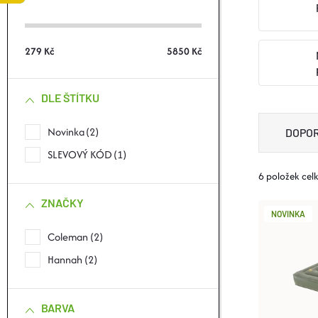
S
T
279
Kč
5850
Kč
R
DLE ŠTÍTKU
A
Ř
Novinka
2
DOPO
N
SLEVOVÝ KÓD
1
A
6
položek cel
N
Z
ZNAČKY
V
Í
NOVINKA
E
Coleman
2
Ý
P
Hannah
2
N
P
A
Í
BARVA