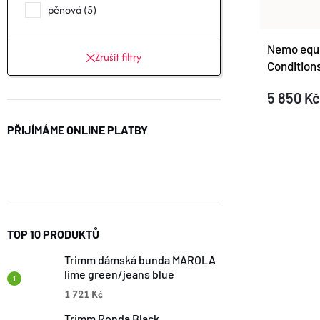
Ů
pěnová
5
Nemo equ
Zrušit filtry
Conditio
5 850 Kč
PŘIJÍMÁME ONLINE PLATBY
O
V
L
TOP 10 PRODUKTŮ
Á
Trimm dámská bunda MAROLA
lime green/jeans blue
D
1 721 Kč
A
Trimm Ronda Black