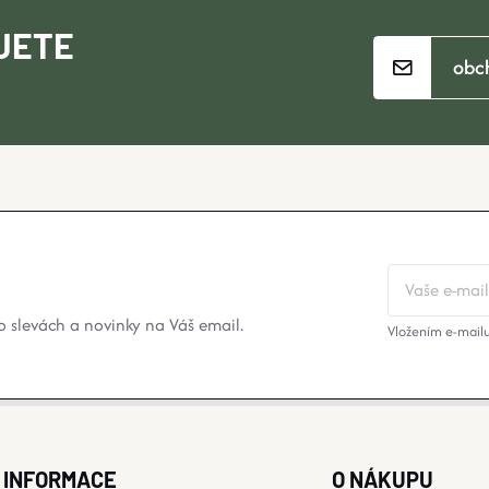
JETE
obc
 slevách a novinky na Váš email.
Vložením e-mailu
INFORMACE
O NÁKUPU