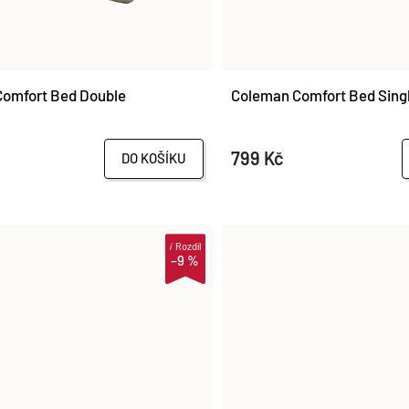
omfort Bed Double
Coleman Comfort Bed Sing
799 Kč
DO KOŠÍKU
i
Rozdíl
–9 %