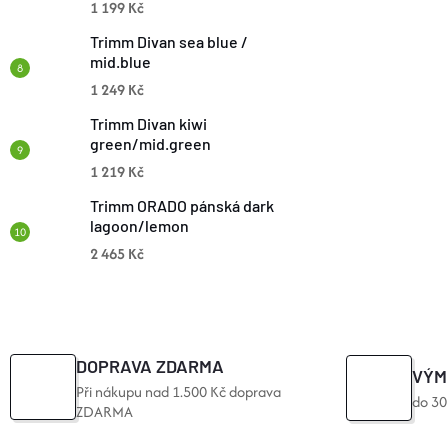
1 199 Kč
S
Trimm Divan sea blue /
U
mid.blue
1 249 Kč
Trimm Divan kiwi
green/mid.green
1 219 Kč
Trimm ORADO pánská dark
lagoon/lemon
2 465 Kč
DOPRAVA ZDARMA
VÝM
Při nákupu nad 1.500 Kč doprava
do 30
ZDARMA