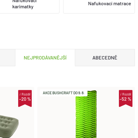
Nafukovací
Nafukovací matrace
karimatky
NEJPRODÁVANĚJŠÍ
ABECEDNĚ
AKCE BUSHCRAFT DO 9. 8.
i
Rozdíl
i
Rozdíl
–20 %
–52 %