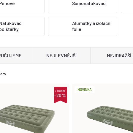
Pěnové
Samonafukovací
Nafukovací
Alumatky a izolační
polštářky
folie
RUČUJEME
NEJLEVNĚJŠÍ
NEJDRAŽŠÍ
kem
NOVINKA
i
Rozdíl
–20 %