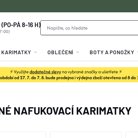
 (PO-PÁ 8-16 H)
KARIMATKY
OBLEČENÍ
BOTY A PONOŽKY
⚡ Využijte
dodatečné slevy
na vybrané značky a ušetřete ⚡
dobí od 27. 7. do 7. 8. bude prodejna i výdejna zboží otevřena od 8 do 
NÉ NAFUKOVACÍ KARIMATKY