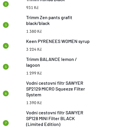
C
931 Kč
Í
Trimm Zen pants grafit
black/black
P
1 380 Kč
R
Keen PYRENEES WOMEN syrup
3 224 Kč
V
Trimm BALANCE lemon /
K
lagoon
1 299 Kč
Y
Vodní cestovní filtr SAWYER
V
SP2129 MICRO Squeeze Filter
System
Ý
1 390 Kč
P
Vodní cestovní filtr SAWYER
SP128 MINI Filter BLACK
I
(Limited Edition)