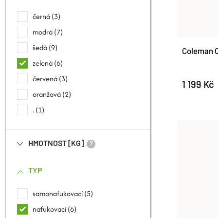
I
N
P
černá
3
S
E
modrá
7
R
P
šedá
9
L
Coleman C
O
zelená
6
R
červená
3
D
1 199 Kč
oranžová
2
O
U
.
1
D
K
U
HMOTNOST [KG]
?
T
K
TYP
Ů
T
samonafukovací
5
nafukovací
6