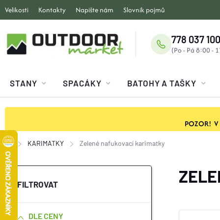
Přejít
Velikosti
Kontakty
Napište nám
Slovník pojmů
na
obsah
778 037 100
STANY
SPACÁKY
BATOHY A TAŠKY
POZOR! V ob
KARIMATKY
Zelené nafukovací karimatky
Domů
P
ZELE
O
DLE CENY