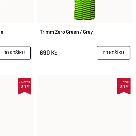
le
Trimm Zero Green / Grey
690 Kč
DO KOŠÍKU
DO KOŠÍKU
i
Rozdíl
i
Rozdíl
–30 %
–30 %