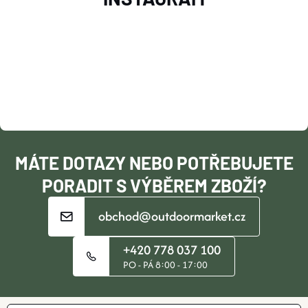
Á
P
A
T
Í
MÁTE DOTAZY NEBO POTŘEBUJETE
PORADIT S VÝBĚREM ZBOŽÍ?
obchod@outdoormarket.cz
+420 778 037 100
PO - PÁ 8:00 - 17:00