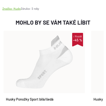
Značka:
Husky
Záruka
:
2 roky
MOHLO BY SE VÁM TAKÉ LÍBIT
i
Rozdíl
–45 %
Husky Ponožky Sport bílá/šedá
Husky P