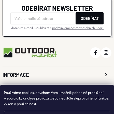
ODEBÍRAT NEWSLETTER
ODEBÍRAT
Vložením e-mailu souhlasíte s
podmínkami ochrany osobních údajů
INFORMACE
O NÁKUPU
Používáme cookies, abychom Vám umožnili pohodlné prohlížení
webu a díky analýze provozu webu neustále zlepšovali jeho funkce,
výkon a použitelnost.
KONTAKTNÍ ÚDAJE