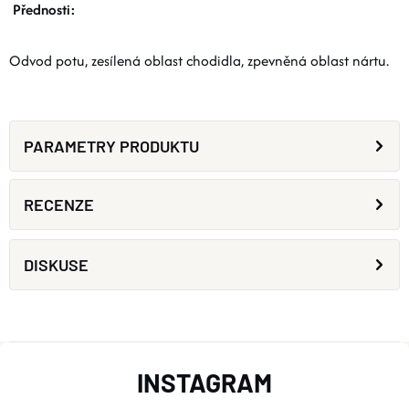
Přednosti:
Odvod potu, zesílená oblast chodidla, zpevněná oblast nártu.
PARAMETRY PRODUKTU
RECENZE
DISKUSE
Z
INSTAGRAM
Á