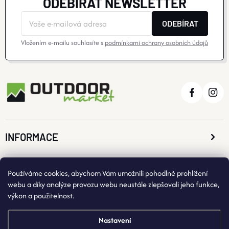
ODEBÍRAT NEWSLETTER
ODEBÍRAT
Vložením e-mailu souhlasíte s
podmínkami ochrany osobních údajů
INFORMACE
O NÁKUPU
Používáme cookies, abychom Vám umožnili pohodlné prohlížení
webu a díky analýze provozu webu neustále zlepšovali jeho funkce,
výkon a použitelnost.
KONTAKTNÍ ÚDAJE
Nastavení