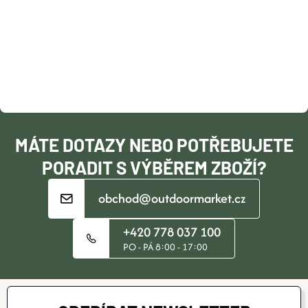
P
A
T
Í
MÁTE DOTAZY NEBO POTŘEBUJETE
PORADIT S VÝBĚREM ZBOŽÍ?
obchod@outdoormarket.cz
+420 778 037 100
PO - PÁ 8:00 - 17:00