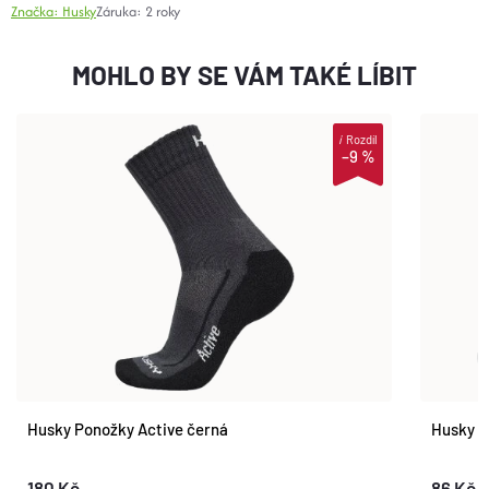
Značka:
Husky
Záruka
:
2 roky
MOHLO BY SE VÁM TAKÉ LÍBIT
i
Rozdíl
–9 %
Husky Ponožky Active černá
Husky P
180 Kč
86 Kč