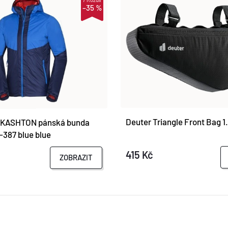
–35 %
Deuter Triangle Front Bag 1
r KASHTON pánská bunda
387 blue blue
415 Kč
ZOBRAZIT