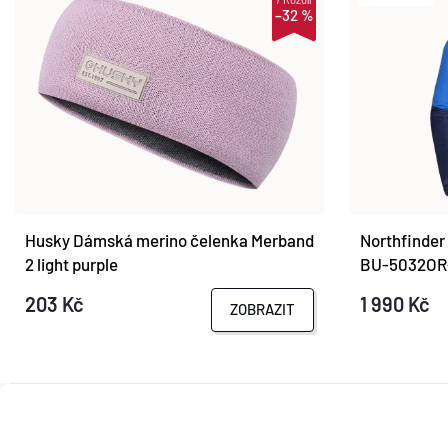
–32 %
Husky Dámská merino čelenka Merband
Northfinde
2 light purple
BU-5032OR-
203 Kč
1 990 Kč
ZOBRAZIT
Z