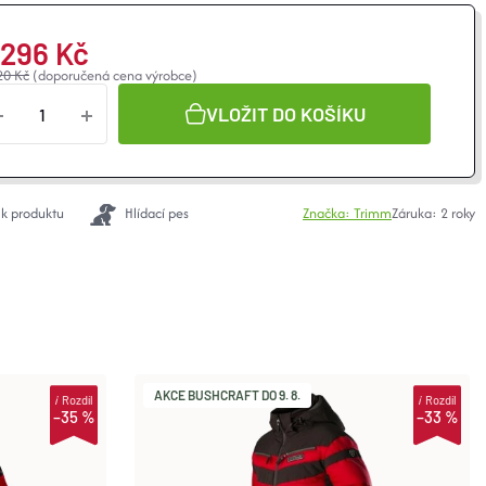
 296 Kč
20 Kč
(doporučená cena výrobce)
VLOŽIT DO KOŠÍKU
 k produktu
Hlídací pes
Značka:
Trimm
Záruka
:
2 roky
AKCE BUSHCRAFT DO 9. 8.
i
Rozdíl
i
Rozdíl
–35 %
–33 %