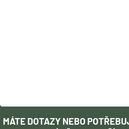
Á
P
A
T
Í
MÁTE DOTAZY NEBO POTŘEBU