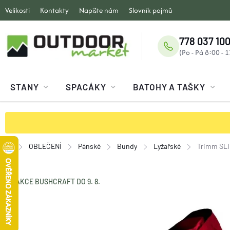
Přejít
Velikosti
Kontakty
Napište nám
Slovník pojmů
na
obsah
778 037 100
STANY
SPACÁKY
BATOHY A TAŠKY
OBLEČENÍ
Pánské
Bundy
Lyžařské
Trimm SLI
Domů
AKCE BUSHCRAFT DO 9. 8.