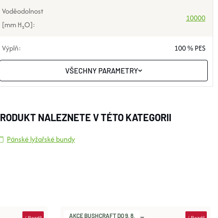
Voděodolnost
10000
[mm H₂O]
:
Výplň
:
100 % PES
VŠECHNY PARAMETRY
RODUKT NALEZNETE V TÉTO KATEGORII
Pánské lyžařské bundy
AKCE BUSHCRAFT DO 9. 8.
i
Rozdíl
i
Rozdíl