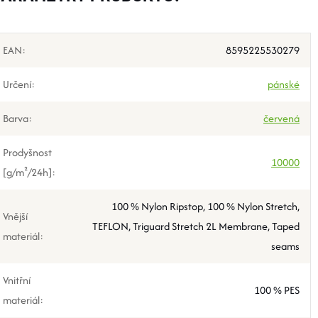
EAN
:
8595225530279
Určení
:
pánské
Barva
:
červená
Prodyšnost
10000
[g/m²/24h]
:
100 % Nylon Ripstop, 100 % Nylon Stretch,
Vnější
TEFLON, Triguard Stretch 2L Membrane, Taped
materiál
:
seams
Vnitřní
100 % PES
materiál
: