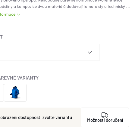
ylonového ripstopu. Nenápadné barevné kombinace tvořené lehce
 odstíny a kompozice dvou materiálů dodávají tomuto stylu technický a
hled. Elastické prvky jsou i součástí vnitřního vypracovaní, což nabízí ještě
informace
ší volnost pohybu.
ST
AREVNÉ VARIANTY
zvolte variantu
Možnosti doručení