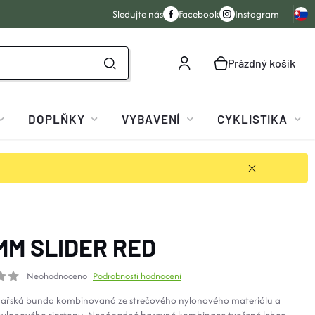
Sledujte nás
Facebook
Instagram
Prázdný košík
NÁKUPNÍ
KOŠÍK
DOPLŇKY
VYBAVENÍ
CYKLISTIKA
MM SLIDER RED
Neohodnoceno
Podrobnosti hodnocení
žařská bunda kombinovaná ze strečového nylonového materiálu a