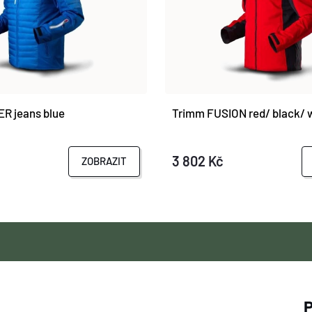
R jeans blue
Trimm FUSION red/ black/ 
3 802 Kč
ZOBRAZIT