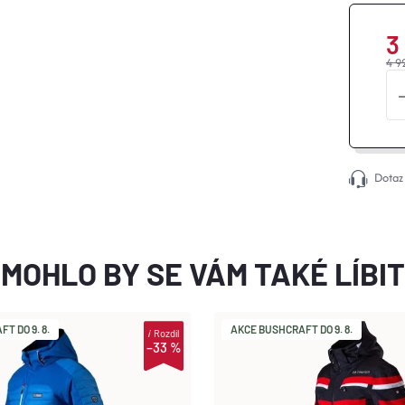
3
4 9
Dotaz
MOHLO BY SE VÁM TAKÉ LÍBIT
T DO 9. 8.
AKCE BUSHCRAFT DO 9. 8.
i
Rozdíl
–33 %