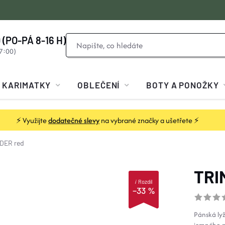
 (PO-PÁ 8-16 H)
KARIMATKY
OBLEČENÍ
BOTY A PONOŽKY
⚡ Využijte
dodatečné slevy
na vybrané značky a ušetřete ⚡
DER red
TRI
i
Rozdíl
–33 %
Pánská ly