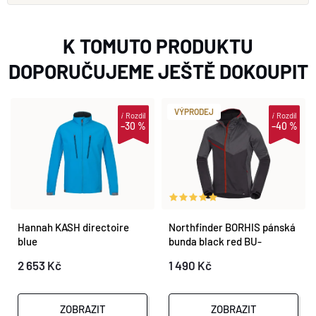
K TOMUTO PRODUKTU
DOPORUČUJEME JEŠTĚ DOKOUPIT
VÝPRODEJ
i
Rozdíl
i
Rozdíl
–30 %
–40 %
Hannah KASH directoire
Northfinder BORHIS pánská
blue
bunda black red BU-
38631OR-277
2 653 Kč
1 490 Kč
ZOBRAZIT
ZOBRAZIT