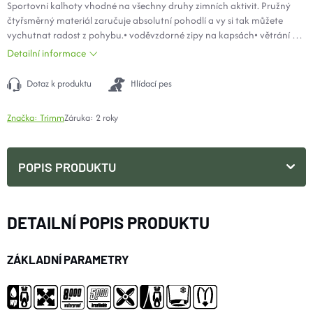
Sportovní kalhoty vhodné na všechny druhy zimních aktivit. Pružný
čtyřsměrný materiál zaručuje absolutní pohodlí a vy si tak můžete
vychutnat radost z pohybu.
• voděvzdorné zipy na kapsách
• větrání na
přední straně
• vnitřní rozepínací sněhová manžeta
• odepínatelné
Detailní informace
pružné šle
• zateplení fleecem
Dotaz k produktu
Hlídací pes
Značka:
Trimm
Záruka
:
2 roky
POPIS PRODUKTU
DETAILNÍ POPIS PRODUKTU
ZÁKLADNÍ PARAMETRY