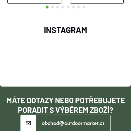
Z
INSTAGRAM
Á
P
A
T
Í
MÁTE DOTAZY NEBO POTŘEBUJETE
PORADIT S VÝBĚREM ZBOŽÍ?
obchod@outdoormarket.cz