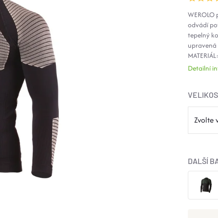
WEROLO pán
odvádí po
tepelný ko
upravená v
MATERIÁL
Detailní 
VELIKO
DALŠÍ B