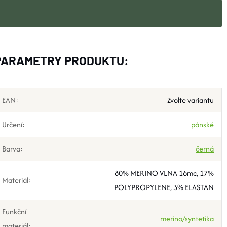
PARAMETRY PRODUKTU:
EAN
:
Zvolte variantu
Určení
:
pánské
Barva
:
černá
80% MERINO VLNA 16mc, 17%
Materiál
:
POLYPROPYLENE, 3% ELASTAN
Funkční
merino/syntetika
materiál
: