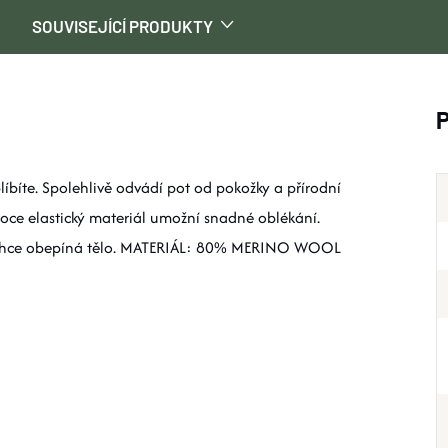
SOUVISEJÍCÍ PRODUKTY
íbíte. Spolehlivě odvádí pot od pokožky a přírodní
oce elastický materiál umožní snadné oblékání.
i lehce obepíná tělo. MATERIÁL: 80% MERINO WOOL