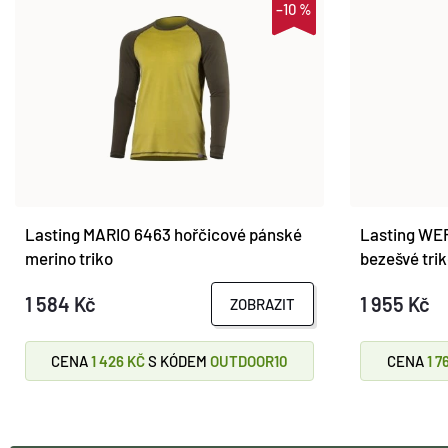
–10 %
Lasting MARIO 6463 hořčicové pánské
Lasting WE
merino triko
bezešvé tri
1 584 Kč
1 955 Kč
ZOBRAZIT
CENA
1 426 KČ
S KÓDEM
OUTDOOR10
CENA
1 7