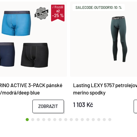
i
Rozdíl
SALECODE:OUTDOOR10:10:%
až
–25 %
INO ACTIVE 3-PACK pánské
Lasting LEXY 5757 petrolejo
á/modrá/deep blue
merino spodky
č
1 103 Kč
ZOBRAZIT