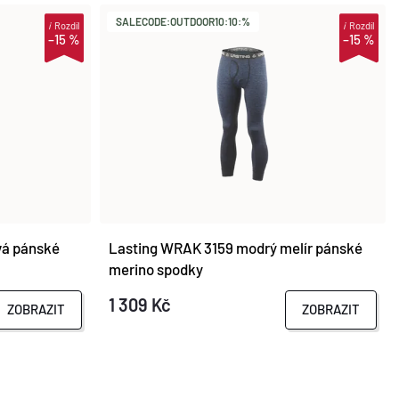
SALECODE:OUTDOOR10:10:%
i
Rozdíl
i
Rozdíl
–15 %
–15 %
vá pánské
Lasting WRAK 3159 modrý melír pánské
merino spodky
1 309 Kč
ZOBRAZIT
ZOBRAZIT