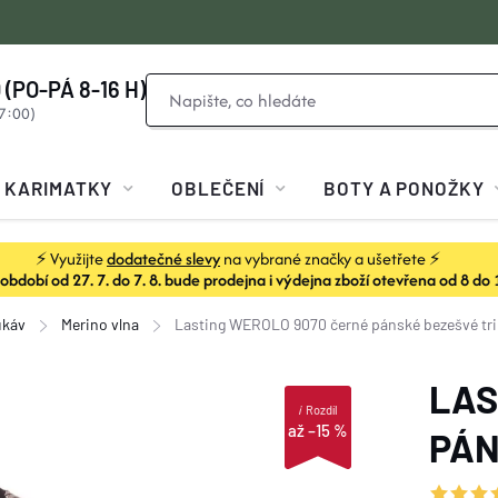
 (PO-PÁ 8-16 H)
KARIMATKY
OBLEČENÍ
BOTY A PONOŽKY
⚡ Využijte
dodatečné slevy
na vybrané značky a ušetřete ⚡
dobí od 27. 7. do 7. 8. bude prodejna i výdejna zboží otevřena od 8 do 
ukáv
Merino vlna
Lasting WEROLO 9070 černé pánské bezešvé tr
LAS
i
Rozdíl
až –15 %
PÁN