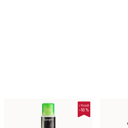
i
Rozdíl
–10 %