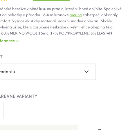
ské bezešvé vlněné luxusní prádlo, které si ihned oblíbíte. Spolehlivě
t od pokožky a přírodní 16-ti mikronové
merino
zabezpečí dokonalý
mfort. Vysoce elastický materiál umožní snadné oblékání. Skvěle
lněná příze, která zaručeně neškrábe a velmi lehce obepíná tělo.
: 80% MERINO WOOL 16mc, 17% POLYPROPYLENE, 3% ELASTAN
informace
ST
AREVNÉ VARIANTY