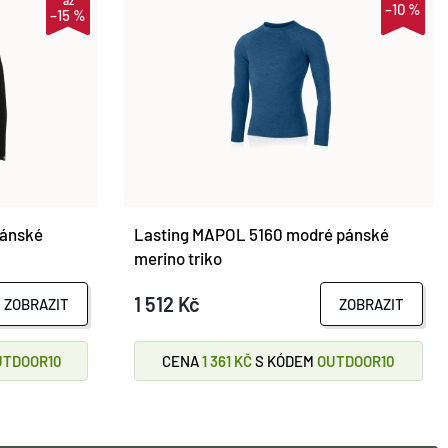
až
–10 %
–15 %
pánské
Lasting MAPOL 5160 modré pánské
merino triko
1 512 Kč
ZOBRAZIT
ZOBRAZIT
UTDOOR10
CENA
1 361 KČ
S KÓDEM
OUTDOOR10