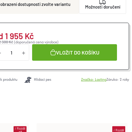
zvolte variantu
Možnosti doručení
d
1 955 Kč
2 300 Kč
(doporučená cena výrobce)
VLOŽIT DO KOŠÍKU
 k produktu
Hlídací pes
Značka:
Lasting
Záruka
:
2 roky
i
Rozdíl
i
Rozdíl