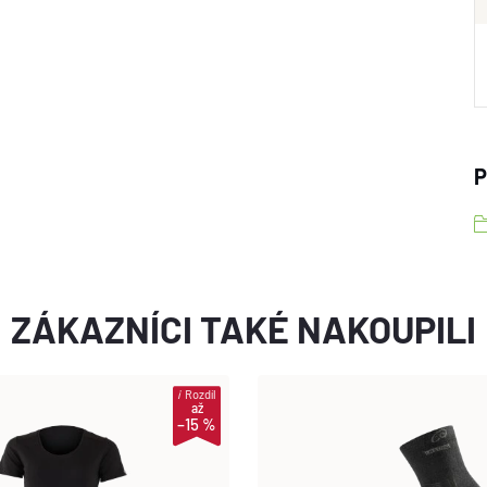
P
ZÁKAZNÍCI TAKÉ NAKOUPILI
i
Rozdíl
až
–15 %