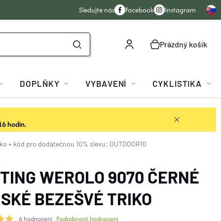
Sledujte nás
Facebook
Instagram
Prázdný košík
NÁKUPNÍ
KOŠÍK
DOPLŇKY
VYBAVENÍ
CYKLISTIKA
16 hodin.
iko
+ kód pro dodatečnou 10% slevu: OUTDOOR10
TING WEROLO 9070 ČERNÉ
SKÉ BEZEŠVÉ TRIKO
6 hodnocení
Podrobnosti hodnocení