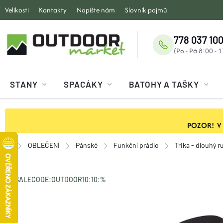
Přejít
Velikosti
Kontakty
Napište nám
Slovník pojmů
na
obsah
778 037 100
STANY
SPACÁKY
BATOHY A TAŠKY
POZOR! V ob
OBLEČENÍ
Pánské
Funkční prádlo
Trika - dlouhý r
Domů
SALECODE:OUTDOOR10:10:%