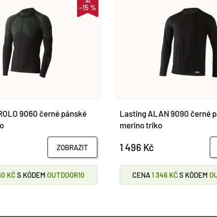
až
–15 %
ROLO 9060 černé pánské
Lasting ALAN 9090 černé 
ko
merino triko
1 496 Kč
ZOBRAZIT
60 KČ
S KÓDEM
OUTDOOR10
CENA
1 346 KČ
S KÓDEM
O