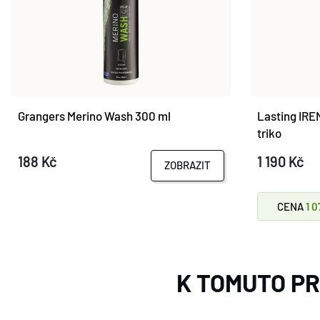
Grangers Merino Wash 300 ml
Lasting IRE
triko
188 Kč
1 190 Kč
ZOBRAZIT
CENA
1 0
K TOMUTO P