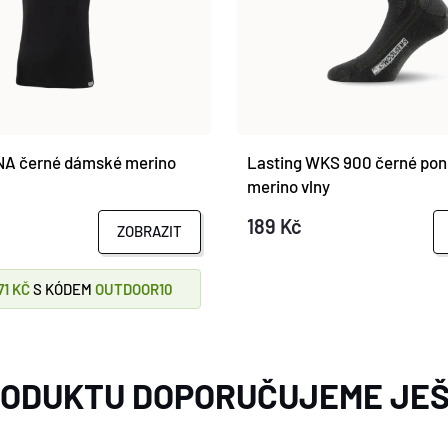
NA černé dámské merino
Lasting WKS 900 černé pon
merino vlny
189 Kč
ZOBRAZIT
71 KČ
S KÓDEM
OUTDOOR10
RODUKTU DOPORUČUJEME JEŠ