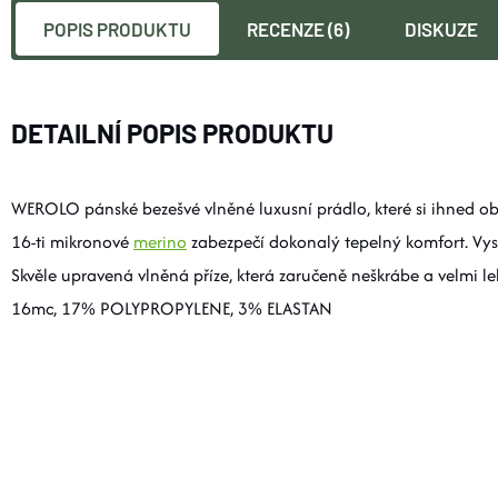
POPIS PRODUKTU
RECENZE (6)
DISKUZE
DETAILNÍ POPIS PRODUKTU
WEROLO pánské bezešvé vlněné luxusní prádlo, které si ihned obl
16-ti mikronové
merino
zabezpečí dokonalý tepelný komfort. Vys
Skvěle upravená vlněná příze, která zaručeně neškrábe a velm
16mc, 17% POLYPROPYLENE, 3% ELASTAN