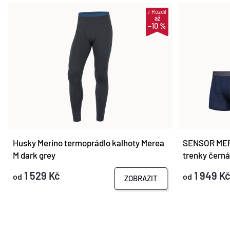
i
Rozdíl
až
–10 %
Husky Merino termoprádlo kalhoty Merea
SENSOR MER
M dark grey
trenky čern
1 529 Kč
1 949 K
od
od
ZOBRAZIT