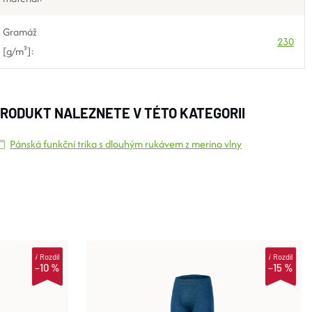
Gramáž
230
[g/m²]
:
RODUKT NALEZNETE V TÉTO KATEGORII
Pánská funkční trika s dlouhým rukávem z merino vlny
i
Rozdíl
i
Rozdíl
–10 %
–15 %