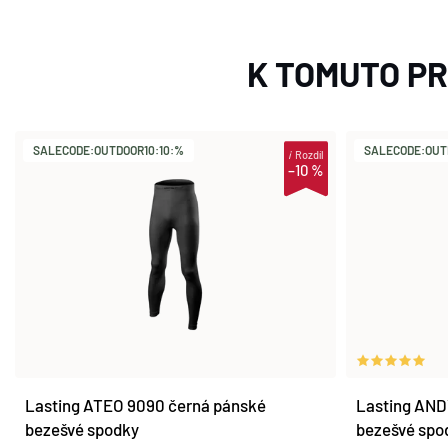
K TOMUTO P
SALECODE:OUTDOOR10:10:%
SALECODE:OUT
i
Rozdíl
–10 %
Lasting ATEO 9090 černá pánské
Lasting AND
bezešvé spodky
bezešvé spo