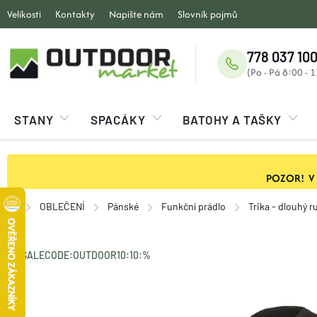
Přejít
Velikosti
Kontakty
Napište nám
Slovník pojmů
na
obsah
778 037 100
STANY
SPACÁKY
BATOHY A TAŠKY
POZOR! V ob
OBLEČENÍ
Pánské
Funkční prádlo
Trika - dlouhý r
Domů
SALECODE:OUTDOOR10:10:%