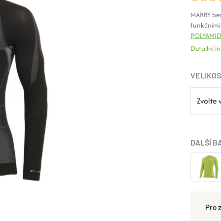
MARBY bez
funkčními
POLYAMI
Detailní 
VELIKO
DALŠÍ B