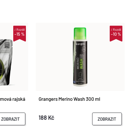
i
Rozdíl
i
Rozdíl
–15 %
–10 %
mová rajská
Grangers Merino Wash 300 ml
188 Kč
ZOBRAZIT
ZOBRAZIT