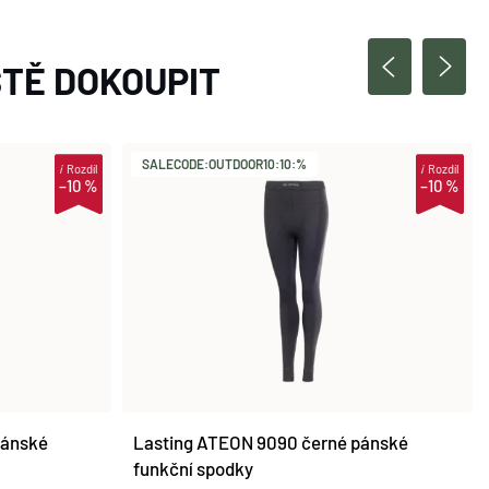
TĚ DOKOUPIT
SALECODE:OUTDOOR10:10:%
i
Rozdíl
i
Rozdíl
–10 %
–10 %
pánské
Lasting ATEON 9090 černé pánské
funkční spodky