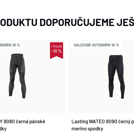
RODUKTU DOPORUČUJEME JEŠ
DOOR10:10:%
SALECODE:OUTDOOR10:10:%
i
Rozdíl
–10 %
Y 9080 černá pánské
Lasting WATEO 9090 černý 
dky
merino spodky