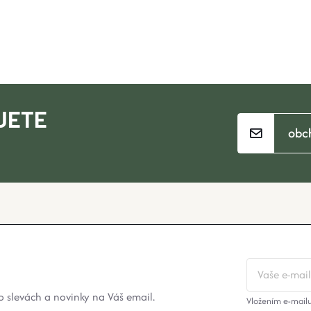
JETE
obc
 slevách a novinky na Váš email.
Vložením e-mailu