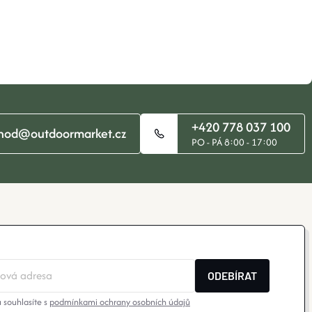
+420 778 037 100
hod@outdoormarket.cz
PO - PÁ 8:00 - 17:00
ODEBÍRAT
 souhlasíte s
podmínkami ochrany osobních údajů