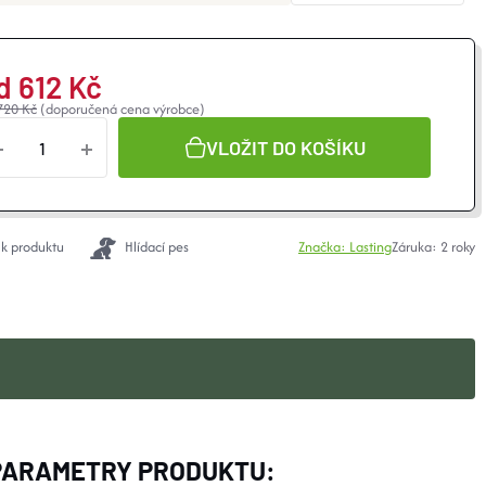
d
612 Kč
720 Kč
(doporučená cena výrobce)
VLOŽIT DO KOŠÍKU
 k produktu
Hlídací pes
Značka:
Lasting
Záruka
:
2 roky
PARAMETRY PRODUKTU: