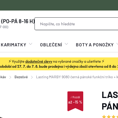
 (PO-PÁ 8-16 H)
KARIMATKY
OBLEČENÍ
BOTY A PONOŽKY
⚡ Využijte
dodatečné slevy
na vybrané značky a ušetřete ⚡
dobí od 27. 7. do 7. 8. bude prodejna i výdejna zboží otevřena od 8 do 
ukáv
Bezešvé
Lasting MARBY 9080 černá pánské funkční triko
+ 
LAS
i
Rozdíl
až –15 %
PÁN