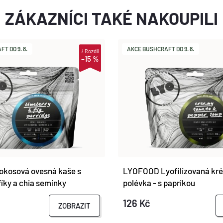
ZÁKAZNÍCI TAKÉ NAKOUPILI
T DO 9. 8.
AKCE BUSHCRAFT DO 9. 8.
i
Rozdíl
–15 %
kosová ovesná kaše s
LYOFOOD Lyofilizovaná kré
fíky a chia semínky
polévka - s paprikou
126 Kč
ZOBRAZIT