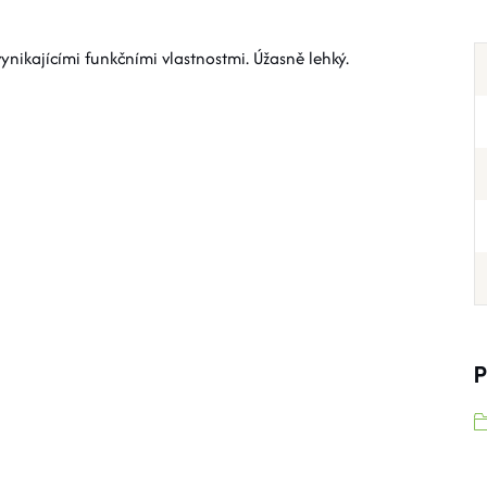
nikajícími funkčními vlastnostmi. Úžasně lehký.
P