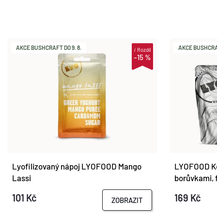
AKCE BUSHCRAFT DO 9. 8.
AKCE BUSHCRAF
i
Rozdíl
–15 %
Lyofilizovaný nápoj LYOFOOD Mango
LYOFOOD Ko
Lassi
borůvkami, 
101 Kč
169 Kč
ZOBRAZIT