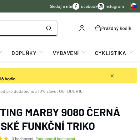
Sledujte nás
Facebook
Instagram
Prázdný košík
NÁKUPNÍ
KOŠÍK
DOPLŇKY
VYBAVENÍ
CYKLISTIKA
16 hodin.
kód pro dodatečnou 10% slevu: OUTDOOR10
TING MARBY 9080 ČERNÁ
SKÉ FUNKČNÍ TRIKO
3 hodnocení
Podrobnosti hodnocení