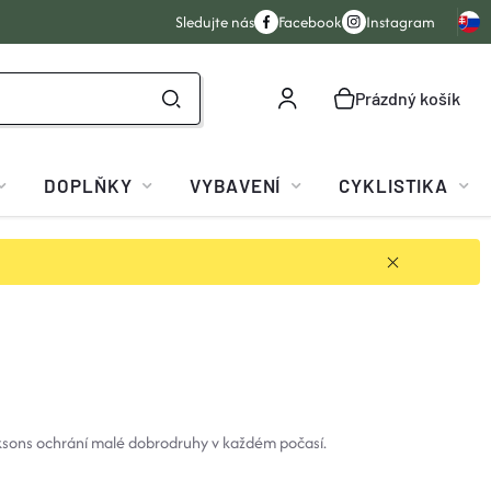
Sledujte nás
Facebook
Instagram
Prázdný košík
NÁKUPNÍ
KOŠÍK
DOPLŇKY
VYBAVENÍ
CYKLISTIKA
iksons ochrání malé dobrodruhy v každém počasí.