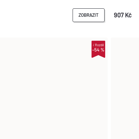
907 Kč
ZOBRAZIT
i
Rozdíl
–54 %