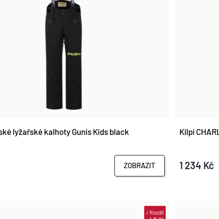
ké lyžařské kalhoty Gunis Kids black
Kilpi CHAR
1 234 Kč
ZOBRAZIT
i
Rozdíl