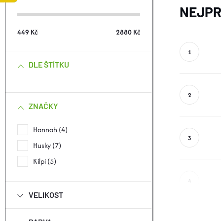
S
NEJPR
T
449
Kč
2880
Kč
R
DLE ŠTÍTKU
A
N
ZNAČKY
N
Hannah
4
Í
Husky
7
Kilpi
5
P
A
VELIKOST