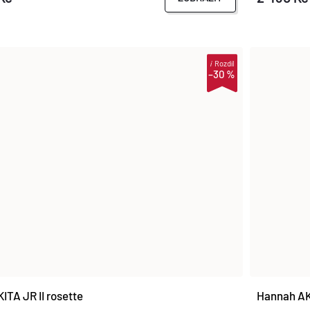
i
Rozdíl
–30 %
ITA JR II rosette
Hannah AKI