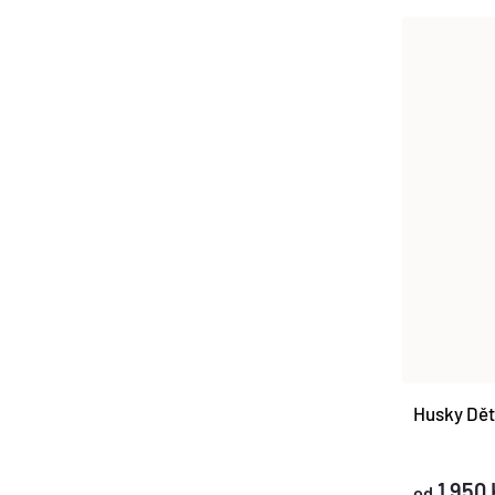
Husky Děts
1 950 
od