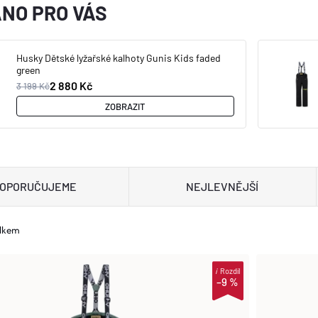
NO PRO VÁS
Husky Dětské lyžařské kalhoty Gunis Kids faded
green
2 880 Kč
3 199 Kč
ZOBRAZIT
OPORUČUJEME
NEJLEVNĚJŠÍ
elkem
i
Rozdíl
–9 %