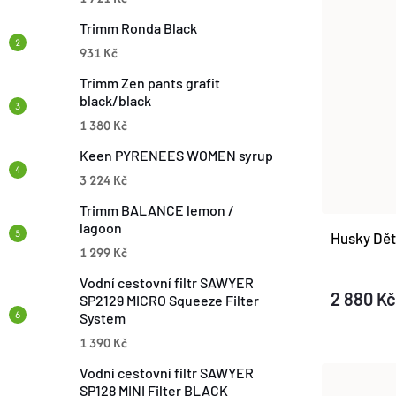
N
P
Trimm Ronda Black
Í
931 Kč
I
Trimm Zen pants grafit
P
black/black
S
1 380 Kč
R
P
Keen PYRENEES WOMEN syrup
O
3 224 Kč
R
Trimm BALANCE lemon /
D
lagoon
Husky Dět
O
1 299 Kč
U
Vodní cestovní filtr SAWYER
D
2 880 Kč
SP2129 MICRO Squeeze Filter
K
System
U
1 390 Kč
T
K
Vodní cestovní filtr SAWYER
SP128 MINI Filter BLACK