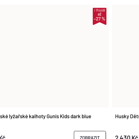
i
Rozdíl
až
–27 %
ké lyžařské kalhoty Gunis Kids dark blue
Husky Děts
Kč
2 430 Kč
ZOBRAZIT