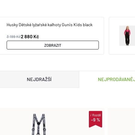
Husky Dětské lyžařské kalhoty Gunis Kids black
2 880 Kč
3 199 Kč
ZOBRAZIT
NEJDRAŽŠÍ
NEJPRODÁVANĚJ
i
Rozdíl
–9 %