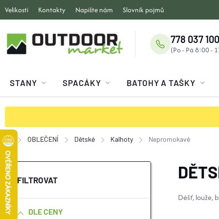
Přejít
Velikosti
Kontakty
Napište nám
Slovník pojmů
na
obsah
778 037 100
STANY
SPACÁKY
BATOHY A TAŠKY
OBLEČENÍ
Dětské
Kalhoty
Nepromokavé
Domů
P
DĚTS
O
Déšť, louže, 
DLE CENY