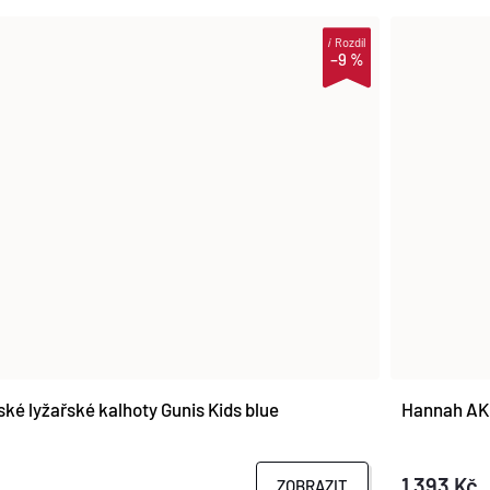
i
Rozdíl
–9 %
ké lyžařské kalhoty Gunis Kids blue
Hannah AKI
1 393 Kč
ZOBRAZIT