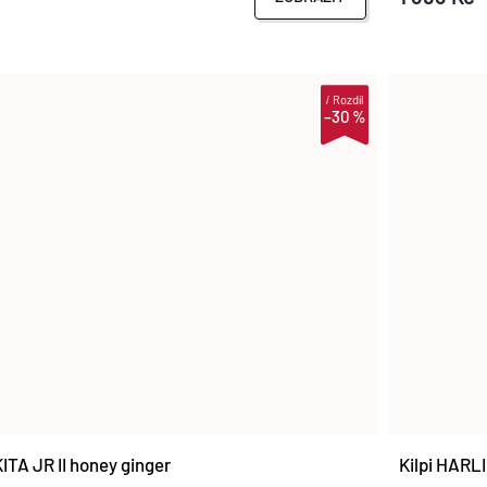
i
Rozdíl
–30 %
TA JR II honey ginger
Kilpi HARL