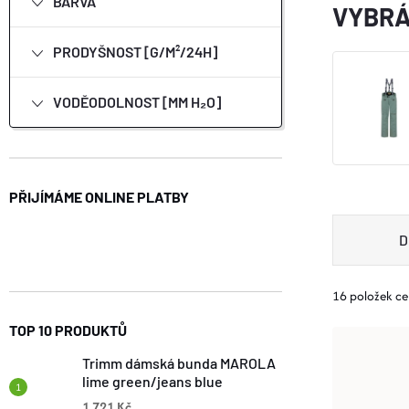
N
BARVA
VYBRÁ
E
PRODYŠNOST [G/M²/24H]
L
VODĚODOLNOST [MM H₂O]
PŘIJÍMÁME ONLINE PLATBY
Ř
D
A
16
položek c
Z
TOP 10 PRODUKTŮ
V
E
Trimm dámská bunda MAROLA
lime green/jeans blue
Ý
1 721 Kč