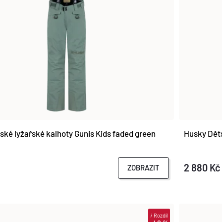
ské lyžařské kalhoty Gunis Kids faded green
Husky Děts
2 880 Kč
ZOBRAZIT
i
Rozdíl