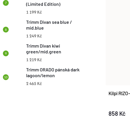
Ů
(Limited Edition)
T
1 199 Kč
Ů
Trimm Divan sea blue /
mid.blue
1 249 Kč
Trimm Divan kiwi
green/mid.green
1 219 Kč
Trimm ORADO pánská dark
lagoon/lemon
2 465 Kč
Kilpi RIZ
858 Kč