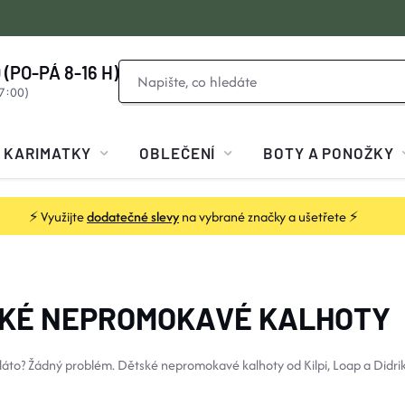
 (PO-PÁ 8-16 H)
KARIMATKY
OBLEČENÍ
BOTY A PONOŽKY
⚡ Využijte
dodatečné slevy
na vybrané značky a ušetřete ⚡
KÉ NEPROMOKAVÉ KALHOTY
bláto? Žádný problém. Dětské nepromokavé kalhoty od Kilpi, Loap a Didr