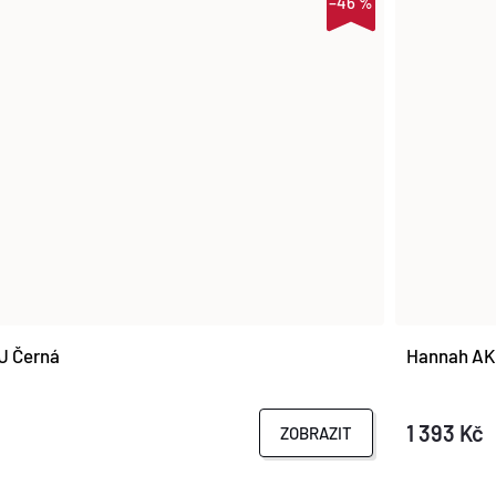
–46 %
-J Černá
Hannah AKI
1 393 Kč
ZOBRAZIT