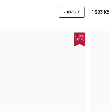
1 393 Kč
ZOBRAZIT
i
Rozdíl
–60 %