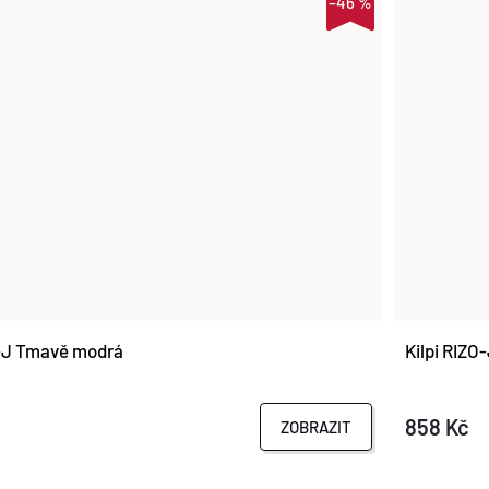
–46 %
O-J Tmavě modrá
Kilpi RIZO
858 Kč
ZOBRAZIT