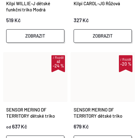
Kilpi WILLIE-J dětské
Kilpi CAROL-JG Růžová
funkční triko Modrá
519 Kč
327 Kč
ZOBRAZIT
ZOBRAZIT
i
Rozdíl
i
Rozdíl
až
–20 %
–24 %
SENSOR MERINO DF
SENSOR MERINO DF
TERRITORY dětské triko
TERRITORY dětské triko
dl.rukáv černá
dl.rukáv lilla
637 Kč
679 Kč
od