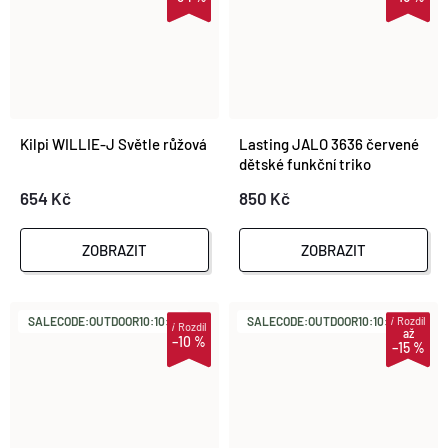
Kilpi WILLIE-J Světle růžová
Lasting JALO 3636 červené
dětské funkční triko
654 Kč
850 Kč
ZOBRAZIT
ZOBRAZIT
i
Rozdíl
SALECODE:OUTDOOR10:10:%
SALECODE:OUTDOOR10:10:%
i
Rozdíl
až
–10 %
–15 %