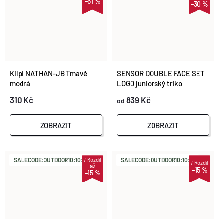
–61 %
–30 %
Kilpi NATHAN-JB Tmavě
SENSOR DOUBLE FACE SET
modrá
LOGO juniorský triko
dl.rukáv + spodky lilla
310 Kč
839 Kč
od
ZOBRAZIT
ZOBRAZIT
i
Rozdíl
SALECODE:OUTDOOR10:10:%
SALECODE:OUTDOOR10:10:%
i
Rozdíl
až
–15 %
–15 %