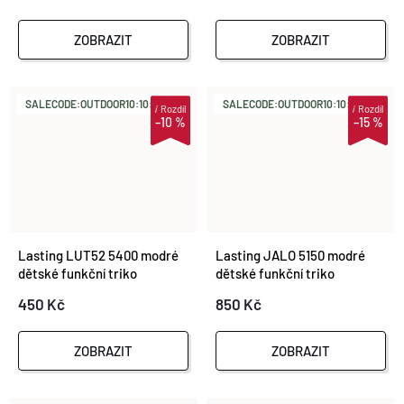
ZOBRAZIT
ZOBRAZIT
SALECODE:OUTDOOR10:10:%
SALECODE:OUTDOOR10:10:%
i
Rozdíl
i
Rozdíl
–10 %
–15 %
Lasting LUT52 5400 modré
Lasting JALO 5150 modré
dětské funkční triko
dětské funkční triko
450 Kč
850 Kč
ZOBRAZIT
ZOBRAZIT