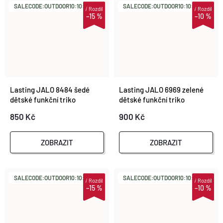
SALECODE:OUTDOOR10:10:%
SALECODE:OUTDOOR10:10:%
i
Rozdíl
i
Rozdíl
–15 %
–10 %
Lasting JALO 8484 šedé
Lasting JALO 6969 zelené
dětské funkční triko
dětské funkční triko
850 Kč
900 Kč
ZOBRAZIT
ZOBRAZIT
SALECODE:OUTDOOR10:10:%
SALECODE:OUTDOOR10:10:%
i
Rozdíl
i
Rozdíl
–15 %
–10 %