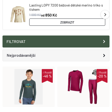
O nás
Moje objednávka
Lasting LOPY 7200 béžové dětské merino triko s
tiskem
850 Kč
1 000 Kč
od
ZOBRAZIT
FILTROVAT
Ř
Nejprodávanější
A
Doporučujeme
V
i
Rozdíl
i
Rozdíl
–46 %
–20 %
Z
Nejlevnější
Ý
E
Nejdražší
P
N
Abecedně
I