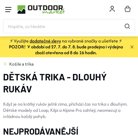
Přejít
na
NÁKU
obsah
KOŠÍK
⚡ Využijte
dodatečné slevy
na vybrané značky a ušetřete ⚡
POZOR! V období od 27. 7. do 7. 8. bude prodejna i výdejna
STANY
zboží otevřena od 8 do 16 hodin.
Košile a trika
SPACÁKY
DĚTSKÁ TRIKA - DLOUHÝ
RUKÁV
BATOHY A TAŠKY
Když je na krátký rukáv ještě zima, přichází čas na trika s dlouhým.
KARIMATKY
Dětské modely od Loap, Kilpi a Alpine Pro zahřejí, neomezují a
zvládnou každý pohyb.
OBLEČENÍ
NEJPRODÁVANĚJŠÍ