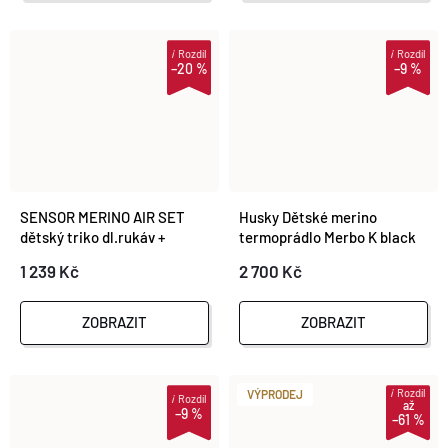
i
Rozdíl
i
Rozdíl
–20 %
–9 %
SENSOR MERINO AIR SET
Husky Dětské merino
dětský triko dl.rukáv +
termoprádlo Merbo K black
spodky basil green
1 239 Kč
2 700 Kč
ZOBRAZIT
ZOBRAZIT
i
Rozdíl
VÝPRODEJ
i
Rozdíl
až
–9 %
–61 %