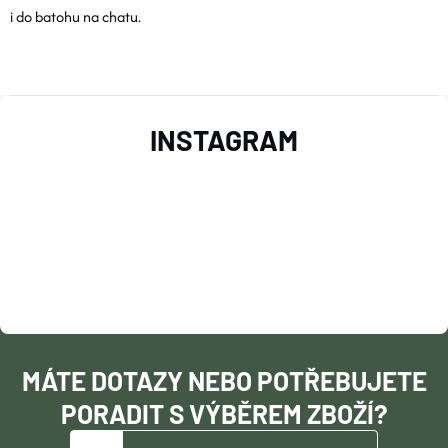
i do batohu na chatu.
C
Í
P
Z
INSTAGRAM
R
Á
V
P
K
A
Y
V
T
Ý
Í
MÁTE DOTAZY NEBO POTŘEBUJETE
P
PORADIT S VÝBĚREM ZBOŽÍ?
I