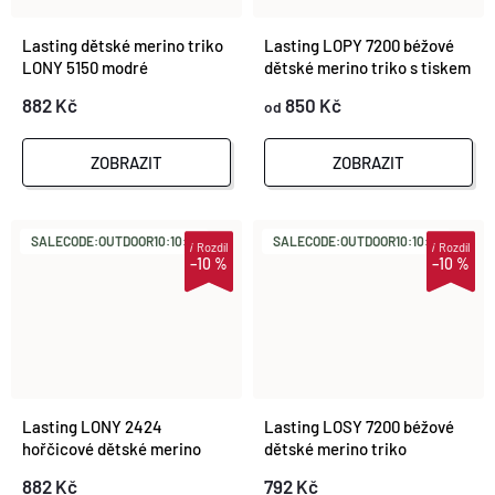
Lasting dětské merino triko
Lasting LOPY 7200 béžové
LONY 5150 modré
dětské merino triko s tiskem
882 Kč
850 Kč
od
ZOBRAZIT
ZOBRAZIT
SALECODE:OUTDOOR10:10:%
SALECODE:OUTDOOR10:10:%
i
Rozdíl
i
Rozdíl
–10 %
–10 %
Lasting LONY 2424
Lasting LOSY 7200 béžové
hořčicové dětské merino
dětské merino triko
triko
882 Kč
792 Kč