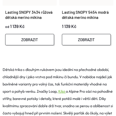
Lasting SNOPY 3434 růžová
Lasting SNOPY 5454 modrá
dětská merino mikina
dětská merino mikina
1 139 Kč
1 139 Kč
od
ZOBRAZIT
ZOBRAZIT
O
V
Dětská trika s dlouhým rukávem jsou ideální na přechodné období,
chladnější dny i jako vrstva pod mikinu či bundu. V nabídce najdeš jak
L
bavlněné varianty pro volný čas, tak funkční materiály vhodné na
Á
sport a pohyb venku. Značky Loap,
Kilpi
a Alpine Pro sází na pohodlné
střihy, barevné potisky i detaily, které potěší malé i větší děti. Díky
D
kvalitnímu zpracování dobře drží tvar, snadno se perou a oblíbenost si
A
často vybojují hned při prvním nošení. Skvělý parťák do školy, na výlet