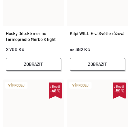
Husky Dětské merino
Kilpi WILLIE-J Světle růžová
termoprádlo Merbo K light
green
2 700 Kč
382 Kč
od
ZOBRAZIT
ZOBRAZIT
VÝPRODEJ
VÝPRODEJ
i
Rozdíl
i
Rozdíl
–48 %
–59 %