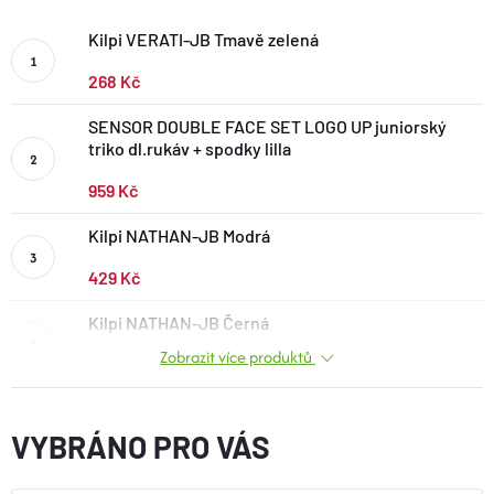
BOTY A PONOŽKY
Kilpi VERATI-JB Tmavě zelená
268 Kč
DOPLŇKY
SENSOR DOUBLE FACE SET LOGO UP juniorský
triko dl.rukáv + spodky lilla
VYBAVENÍ
959 Kč
CYKLISTIKA
Kilpi NATHAN-JB Modrá
429 Kč
Značky
Kilpi NATHAN-JB Černá
Zobrazit více produktů
429 Kč
Velikosti
Kontakty
Napište nám
Slovník pojmů
Nákup pro kolektiv
Slevové kódy
Blog
Doprava a platba
Mimosoudní řešení sporů
VYBRÁNO PRO VÁS
Obchodní podmínky
Ochrana osobních údajů
Reklamace
Výměna a vrácení
Stav objednávky