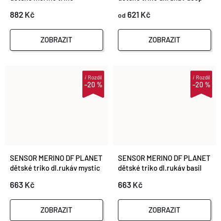
blue
882 Kč
621 Kč
od
ZOBRAZIT
ZOBRAZIT
i
Rozdíl
i
Rozdíl
–20 %
–20 %
SENSOR MERINO DF PLANET
SENSOR MERINO DF PLANET
dětské triko dl.rukáv mystic
dětské triko dl.rukáv basil
violet
green
663 Kč
663 Kč
ZOBRAZIT
ZOBRAZIT