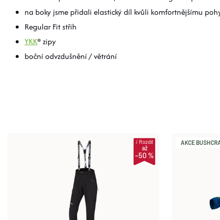
na boky jsme přidali elastický díl kvůli komfortnějšímu po
Regular Fit střih
YKK
® zipy
boční odvzdušnění / větrání
i
Rozdíl
AKCE BUSHCRAF
až
–50 %