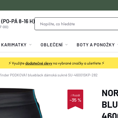
 (PO-PÁ 8-16 H)
KARIMATKY
OBLEČENÍ
BOTY A PONOŽKY
⚡ Využijte
dodatečné slevy
na vybrané značky a ušetřete ⚡
finder PODKOVA1 blueblack dámská sukně SU-46001SKP-282
NOR
i
Rozdíl
–35 %
BLU
460