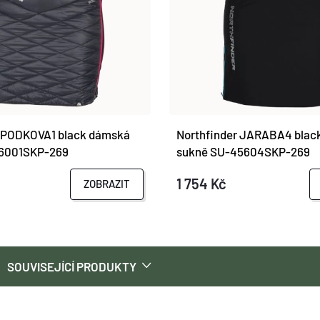
r PODKOVA1 black dámská
Northfinder JARABA4 blac
6001SKP-269
sukně SU-45604SKP-269
1 754 Kč
ZOBRAZIT
SOUVISEJÍCÍ PRODUKTY