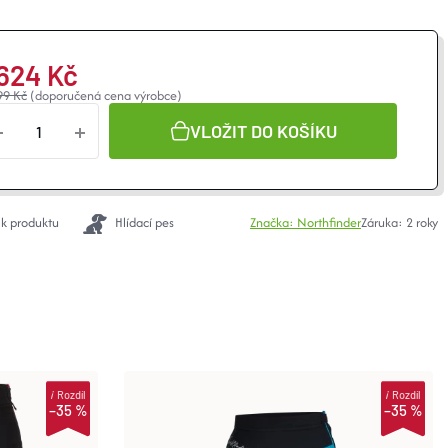
 624 Kč
99 Kč
(doporučená cena výrobce)
VLOŽIT DO KOŠÍKU
 k produktu
Hlídací pes
Značka:
Northfinder
Záruka
:
2 roky
i
Rozdíl
i
Rozdíl
–35 %
–35 %