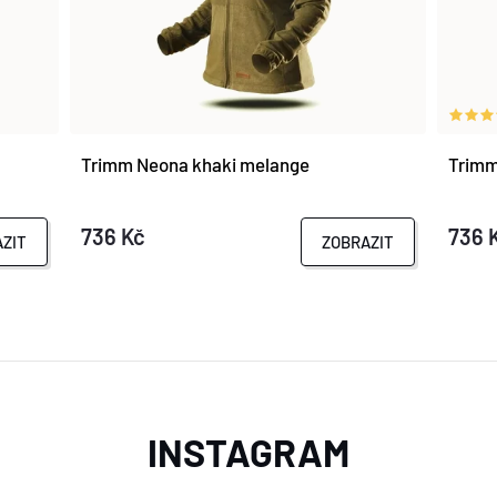
Trimm Neona khaki melange
Trimm
736 Kč
736 
ZIT
ZOBRAZIT
INSTAGRAM