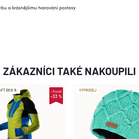
hybu a krásnějšímu tvarování postavy
ZÁKAZNÍCI TAKÉ NAKOUPILI
T DO 9. 8.
VÝPRODEJ
i
Rozdíl
–33 %