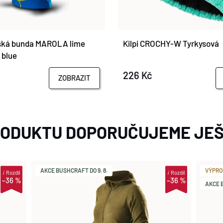
ká bunda MAROLA lime
Kilpi CROCHY-W Tyrkysová
 blue
226 Kč
ZOBRAZIT
RODUKTU DOPORUČUJEME JEŠ
AKCE BUSHCRAFT DO 9. 8.
VÝPRO
i
Rozdíl
i
Rozdíl
–36 %
–36 %
AKCE B