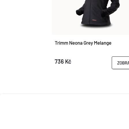
Trimm Neona Grey Melange
736 Kč
ZOBRA
Z
Á