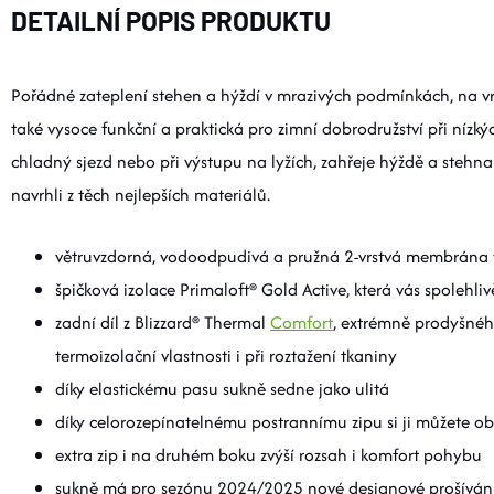
DETAILNÍ POPIS PRODUKTU
Pořádné zateplení stehen a hýždí v mrazivých podmínkách, na vrch
také vysoce funkční a praktická pro zimní dobrodružství při nízký
chladný sjezd nebo při výstupu na lyžích, zahřeje hýždě a stehna
navrhli z těch nejlepších materiálů.
větruvzdorná, vodoodpudivá a pružná 2-vrstvá membrána v 
špičková izolace Primaloft® Gold Active, která vás spolehliv
zadní díl z Blizzard® Thermal
Comfort
, extrémně prodyšného
termoizolační vlastnosti i při roztažení tkaniny
díky elastickému pasu sukně sedne jako ulitá
díky celorozepínatelnému postrannímu zipu si ji můžete ob
extra zip i na druhém boku zvýší rozsah i komfort pohybu
sukně má pro sezónu 2024/2025 nové designové prošívání