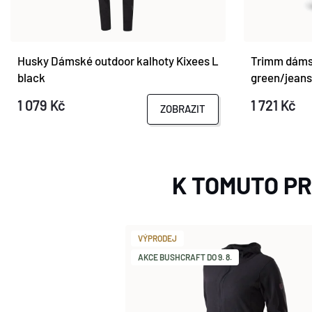
Husky Dámské outdoor kalhoty Kixees L
Trimm dáms
black
green/jeans
1 079 Kč
1 721 Kč
ZOBRAZIT
K TOMUTO P
VÝPRODEJ
AKCE BUSHCRAFT DO 9. 8.