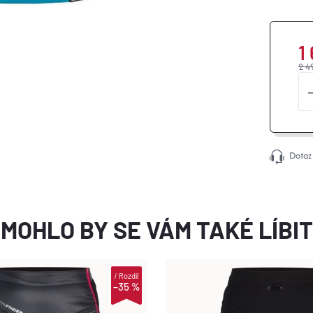
1
2 4
Dotaz
MOHLO BY SE VÁM TAKÉ LÍBIT
i
Rozdíl
–35 %