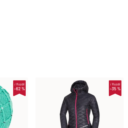
i
Rozdíl
i
Rozdíl
–62 %
–35 %