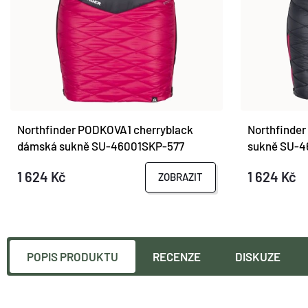
Northfinder PODKOVA1 cherryblack
Northfinde
dámská sukně SU-46001SKP-577
sukně SU-4
1 624 Kč
1 624 Kč
ZOBRAZIT
POPIS PRODUKTU
RECENZE
DISKUZE