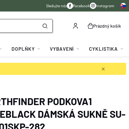
Sledujte nás
Facebook
Instagram
Prázdný košík
NÁKUPNÍ
KOŠÍK
DOPLŇKY
VYBAVENÍ
CYKLISTIKA
THFINDER PODKOVA1
EBLACK DÁMSKÁ SUKNĚ SU-
01SKP-282