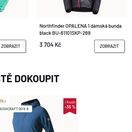
Northfinder OPALENA 1 dámská bunda
black BU-61101SKP-269
3 704 Kč
ZOBRAZIT
ZOBRAZIT
TĚ DOKOUPIT
DEJ
i
Rozdíl
–36 %
USHCRAFT DO 9. 8.