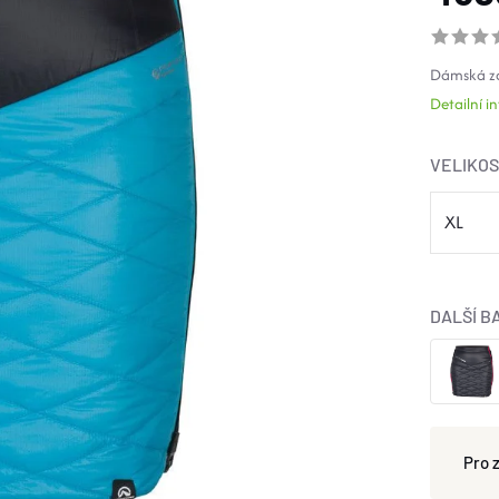
Dámská za
Detailní 
VELIKO
DALŠÍ B