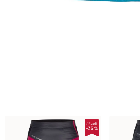
i
Rozdíl
–35 %