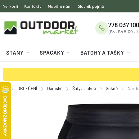
Přejít
Velikosti
Kontakty
Napište nám
Slovník pojmů
na
obsah
778 037 100
STANY
SPACÁKY
BATOHY A TAŠKY
OBLEČENÍ
Dámské
Šaty a sukně
Sukně
North
Domů