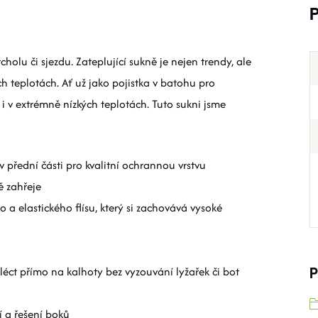
olu či sjezdu. Zateplující sukně je nejen trendy, ale
ch teplotách. Ať už jako pojistka v batohu pro
 i v extrémně nízkých teplotách. Tuto sukni jsme
přední části pro kvalitní ochrannou vrstvu
ě zahřeje
 a elastického flísu, který si zachovává vysoké
léct přímo na kalhoty bez vyzouvání lyžařek či bot
P
 a řešení boků