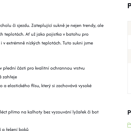
olu či sjezdu. Zateplující sukně je nejen trendy, ale
ch teplotách. Ať už jako pojistka v batohu pro
 i v extrémně nízkých teplotách. Tuto sukni jsme
přední části pro kvalitní ochrannou vrstvu
ě zahřeje
 a elastického flísu, který si zachovává vysoké
léct přímo na kalhoty bez vyzouvání lyžařek či bot
P
 a řešení boků