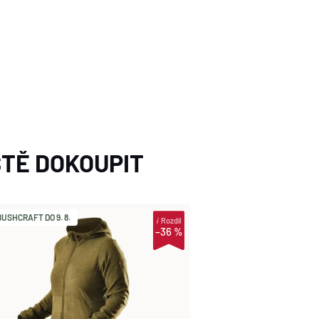
TĚ DOKOUPIT
USHCRAFT DO 9. 8.
i
Rozdíl
–36 %