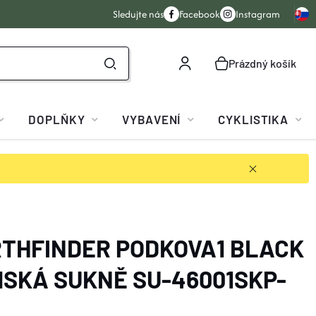
Sledujte nás
Facebook
Instagram
Prázdný košík
NÁKUPNÍ
KOŠÍK
DOPLŇKY
VYBAVENÍ
CYKLISTIKA
THFINDER PODKOVA1 BLACK
SKÁ SUKNĚ SU-46001SKP-