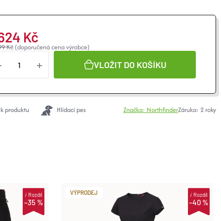
 624 Kč
99 Kč
(doporučená cena výrobce)
VLOŽIT DO KOŠÍKU
 k produktu
Hlídací pes
Značka:
Northfinder
Záruka
:
2 roky
VÝPRODEJ
i
Rozdíl
i
Rozdíl
–35 %
–40 %