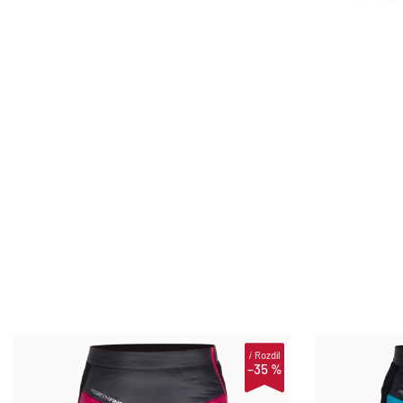
i
Rozdíl
–35 %