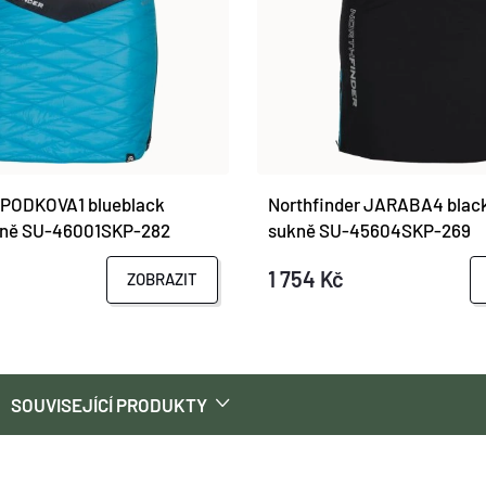
 PODKOVA1 blueblack
Northfinder JARABA4 blac
ně SU-46001SKP-282
sukně SU-45604SKP-269
1 754 Kč
ZOBRAZIT
SOUVISEJÍCÍ PRODUKTY