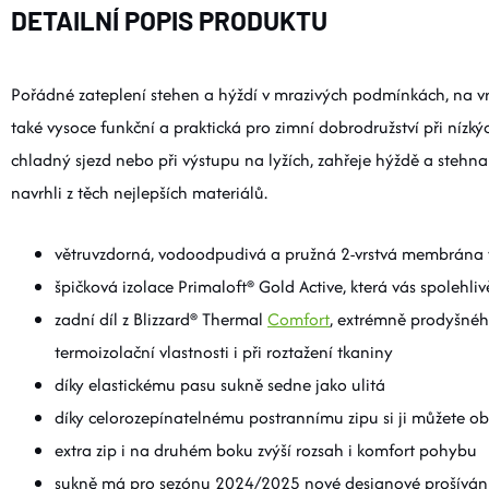
DETAILNÍ POPIS PRODUKTU
Pořádné zateplení stehen a hýždí v mrazivých podmínkách, na vrch
také vysoce funkční a praktická pro zimní dobrodružství při nízký
chladný sjezd nebo při výstupu na lyžích, zahřeje hýždě a stehna
navrhli z těch nejlepších materiálů.
větruvzdorná, vodoodpudivá a pružná 2-vrstvá membrána v 
špičková izolace Primaloft® Gold Active, která vás spolehliv
zadní díl z Blizzard® Thermal
Comfort
, extrémně prodyšného
termoizolační vlastnosti i při roztažení tkaniny
díky elastickému pasu sukně sedne jako ulitá
díky celorozepínatelnému postrannímu zipu si ji můžete ob
extra zip i na druhém boku zvýší rozsah i komfort pohybu
sukně má pro sezónu 2024/2025 nové designové prošívání