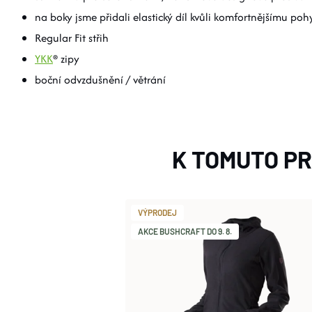
na boky jsme přidali elastický díl kvůli komfortnějšímu po
Regular Fit střih
YKK
® zipy
boční odvzdušnění / větrání
K TOMUTO P
VÝPRODEJ
AKCE BUSHCRAFT DO 9. 8.