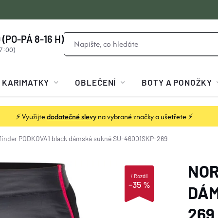
 (PO-PÁ 8-16 H)
KARIMATKY
OBLEČENÍ
BOTY A PONOŽKY
⚡ Využijte
dodatečné slevy
na vybrané značky a ušetřete ⚡
finder PODKOVA1 black dámská sukně SU-46001SKP-269
NOR
i
Rozdíl
–35 %
DÁM
269