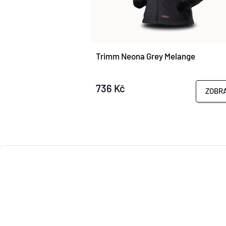
Trimm Neona Grey Melange
736 Kč
ZOBRA
Z
Á
P