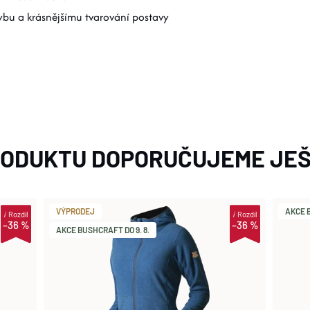
hybu a krásnějšímu tvarování postavy
RODUKTU DOPORUČUJEME JEŠ
VÝPRODEJ
AKCE B
i
Rozdíl
i
Rozdíl
–36 %
–36 %
AKCE BUSHCRAFT DO 9. 8.