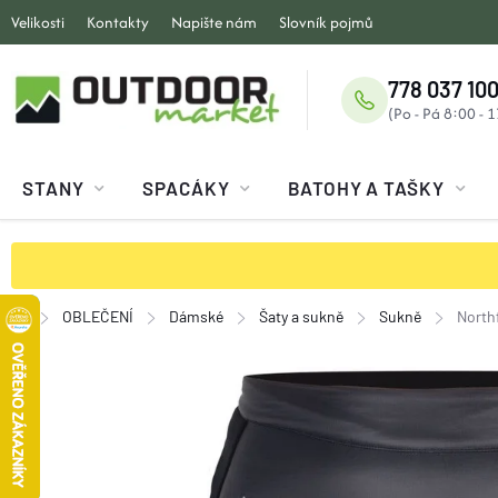
Přejít
Velikosti
Kontakty
Napište nám
Slovník pojmů
na
obsah
778 037 100
STANY
SPACÁKY
BATOHY A TAŠKY
OBLEČENÍ
Dámské
Šaty a sukně
Sukně
North
Domů