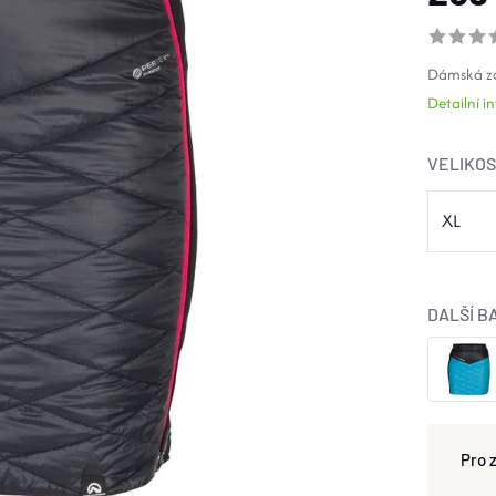
Dámská za
Detailní 
VELIKO
DALŠÍ B