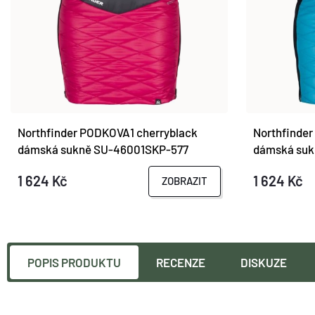
Northfinder PODKOVA1 cherryblack
Northfinder
dámská sukně SU-46001SKP-577
dámská suk
1 624 Kč
1 624 Kč
ZOBRAZIT
POPIS PRODUKTU
RECENZE
DISKUZE