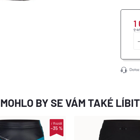
1
2 4
Dotaz
MOHLO BY SE VÁM TAKÉ LÍBIT
i
Rozdíl
–35 %