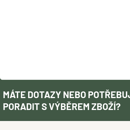
A
T
Í
MÁTE DOTAZY NEBO POTŘEBU
PORADIT S VÝBĚREM ZBOŽÍ?