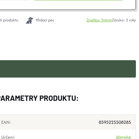
 k produktu
Hlídací pes
Značka:
Trimm
Záruka
:
2 roky
PARAMETRY PRODUKTU:
EAN
:
8595225508285
Určení
:
dámské