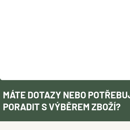
A
T
Í
MÁTE DOTAZY NEBO POTŘEBU
PORADIT S VÝBĚREM ZBOŽÍ?