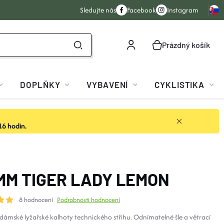
Sledujte nás
Facebook
Instagram
Prázdný košík
NÁKUPNÍ
KOŠÍK
DOPLŇKY
VYBAVENÍ
CYKLISTIKA
16 hodin.
MM TIGER LADY LEMON
8 hodnocení
Podrobnosti hodnocení
ámské lyžařské kalhoty technického střihu. Odnímatelné šle a větrací