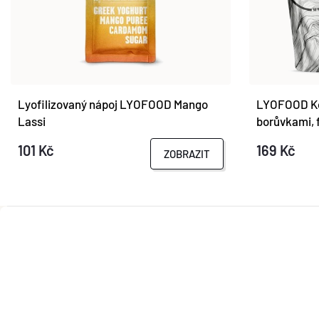
Lyofilizovaný nápoj LYOFOOD Mango
LYOFOOD Ko
Lassi
borůvkami, 
101 Kč
169 Kč
ZOBRAZIT
Z
Á
P