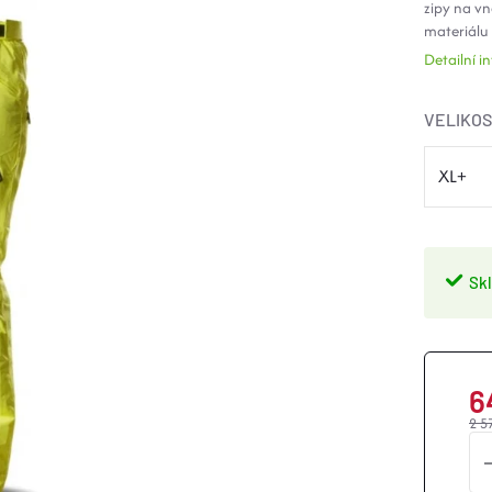
zipy na vn
materiálu
Detailní 
VELIKO
Sk
6
2 5