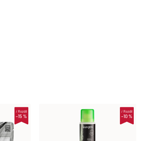
i
Rozdíl
i
Rozdíl
–15 %
–10 %