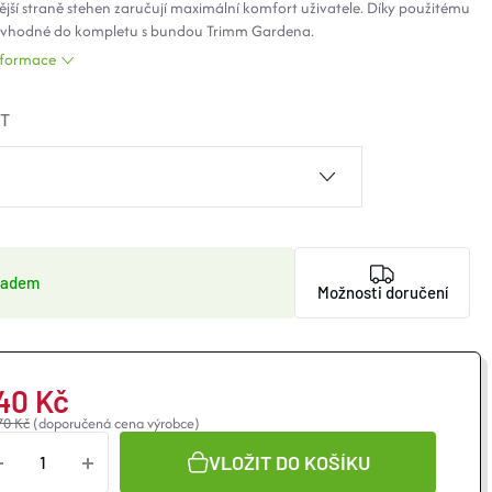
ější straně stehen zaručují maximální komfort uživatele. Díky použitému
 vhodné do kompletu s bundou Trimm Gardena.
informace
ST
ladem
Možnosti doručení
40 Kč
70 Kč
(doporučená cena výrobce)
VLOŽIT DO KOŠÍKU