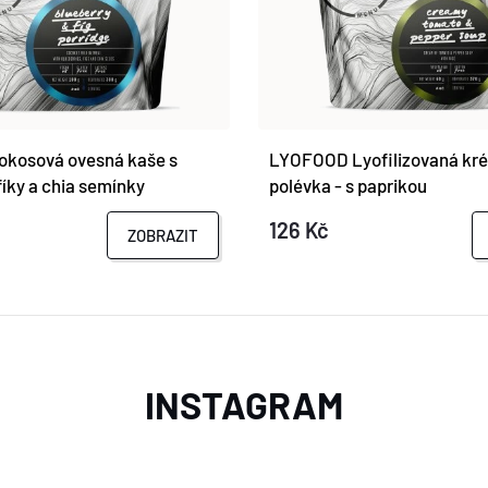
kosová ovesná kaše s
LYOFOOD Lyofilizovaná kré
fíky a chia semínky
polévka - s paprikou
126 Kč
ZOBRAZIT
INSTAGRAM