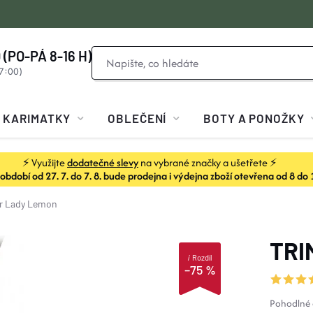
 (PO-PÁ 8-16 H)
KARIMATKY
OBLEČENÍ
BOTY A PONOŽKY
⚡ Využijte
dodatečné slevy
na vybrané značky a ušetřete ⚡
dobí od 27. 7. do 7. 8. bude prodejna i výdejna zboží otevřena od 8 do 
r Lady Lemon
TRI
i
Rozdíl
–75 %
Pohodlné d