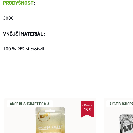
PRODYŠNOST
:
5000
VNĚJŠÍ MATERIÁL:
100 % PES Microtwill
AKCE BUSHCRAFT DO 9. 8.
AKCE BUSHCRAF
i
Rozdíl
–15 %