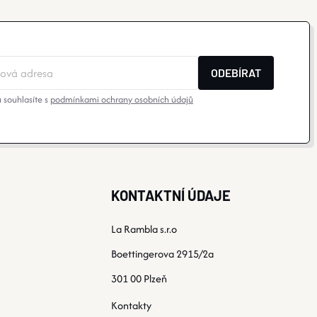
ODEBÍRAT
 souhlasíte s
podmínkami ochrany osobních údajů
KONTAKTNÍ ÚDAJE
La Rambla s.r.o
Boettingerova 2915/2a
301 00 Plzeň
Kontakty