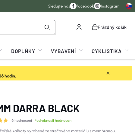
Sledujte nás
Facebook
Instagram
Prázdný košík
NÁKUPNÍ
KOŠÍK
DOPLŇKY
VYBAVENÍ
CYKLISTIKA
16 hodin.
MM DARRA BLACK
6 hodnocení
Podrobnosti hodnocení
žařské kalhoty vyrobené ze strečového materiálu s membránou.