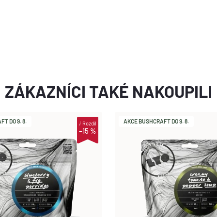
ZÁKAZNÍCI TAKÉ NAKOUPILI
T DO 9. 8.
AKCE BUSHCRAFT DO 9. 8.
i
Rozdíl
–15 %