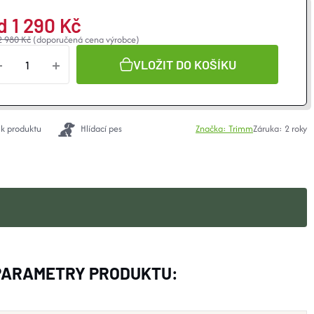
d
1 290 Kč
2 980 Kč
(doporučená cena výrobce)
VLOŽIT DO KOŠÍKU
 k produktu
Hlídací pes
Značka:
Trimm
Záruka
:
2 roky
PARAMETRY PRODUKTU: