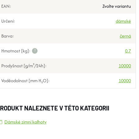
EAN
:
Zvolte variantu
Určení
:
dámské
Barva
:
černá
Hmotnost [kg]
:
?
0.7
Prodyšnost [g/m²/24h]
:
10000
Voděodolnost [mm H₂O]
:
10000
RODUKT NALEZNETE V TÉTO KATEGORII
Dámské zimní kalhoty