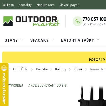
Přejít
Velikosti
Kontakty
Napište nám
Slovník pojmů
na
obsah
778 037 100
STANY
SPACÁKY
BATOHY A TAŠKY
POZOR! V ob
OBLEČENÍ
Dámské
Kalhoty
Zimní
Trimm Darr
Domů
VÝPRODEJ
AKCE BUSHCRAFT DO 9. 8.