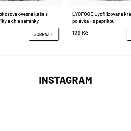
kosová ovesná kaše s
LYOFOOD Lyofilizovaná kré
fíky a chia semínky
polévka - s paprikou
126 Kč
ZOBRAZIT
INSTAGRAM