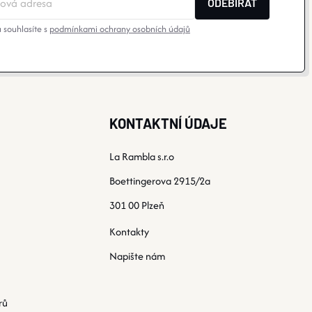
ODEBÍRAT
 souhlasíte s
podmínkami ochrany osobních údajů
KONTAKTNÍ ÚDAJE
La Rambla s.r.o
Boettingerova 2915/2a
301 00 Plzeň
Kontakty
Napište nám
rů