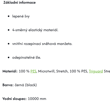
Základní informace
lepené švy
4-směrný elastický materiál.
vnitřní rozepínací sněhová manžeta.
odepínatelné šle.
Materiál:
100 %
PES
, Microtwill, Stretch, 100 % PES,
Triguard
Stre
Barva:
černá (black)
Vodní sloupec:
10000 mm