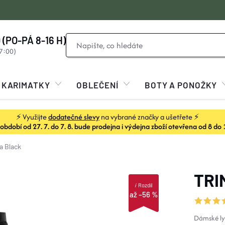
 (PO-PÁ 8-16 H)
KARIMATKY
OBLEČENÍ
BOTY A PONOŽKY
⚡ Využijte
dodatečné slevy
na vybrané značky a ušetřete ⚡
dobí od 27. 7. do 7. 8. bude prodejna i výdejna zboží otevřena od 8 do 
a Black
TRI
i
Rozdíl
až –56 %
Dámské ly