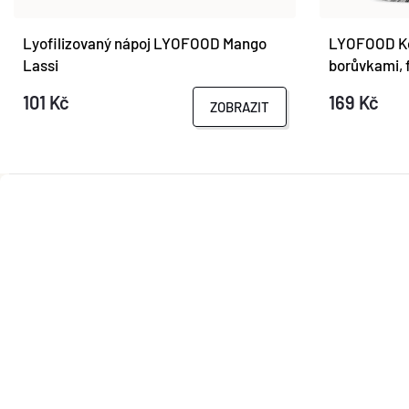
Lyofilizovaný nápoj LYOFOOD Mango
LYOFOOD Ko
Lassi
borůvkami, 
101 Kč
169 Kč
ZOBRAZIT
Z
Á
P
A
T