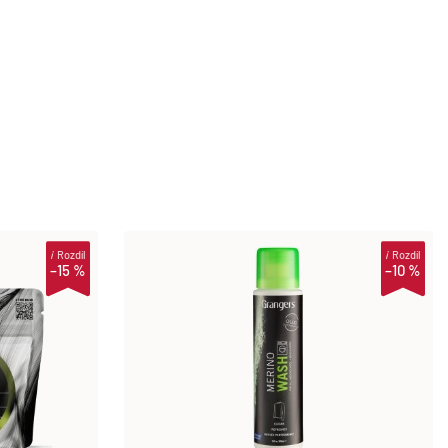
i
Rozdíl
i
Rozdíl
–15 %
–10 %