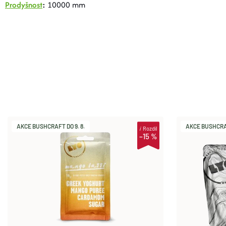
Prodyšnost
:
10000 mm
AKCE BUSHCRAFT DO 9. 8.
AKCE BUSHCRAF
i
Rozdíl
–15 %