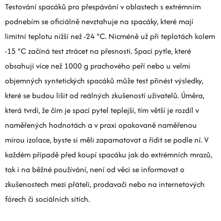
Testování spacáků pro přespávání v oblastech s extrémním
podnebím se oficiálně nevztahuje na spacáky, které mají
limitní teplotu nižší než -24 °C. Nicméně už při teplotách kolem
-15 °C začíná test ztrácet na přesnosti. Spací pytle, které
obsahují více než 1000 g prachového peří nebo u velmi
objemných syntetických spacáků může test přinést výsledky,
které se budou lišit od reálných zkušeností uživatelů. Úměra,
která tvrdí, že čím je spací pytel teplejší, tím větší je rozdíl v
naměřených hodnotách a v praxi opakovaně naměřenou
mírou izolace, byste si měli zapamatovat a řídit se podle ní. V
každém případě před koupí spacáku jak do extrémních mrazů,
tak i na běžné používání, není od věci se informovat o
zkušenostech mezi přáteli, prodavači nebo na internetových
fórech či sociálních sítích.