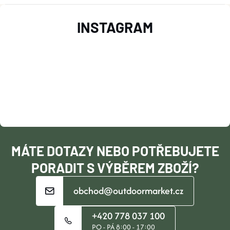
Z
INSTAGRAM
Á
P
A
T
Í
MÁTE DOTAZY NEBO POTŘEBUJETE
PORADIT S VÝBĚREM ZBOŽÍ?
obchod@outdoormarket.cz
+420 778 037 100
PO - PÁ 8:00 - 17:00