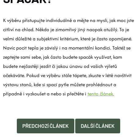
K výběru přistupujte individuálně a mějte na mysli, jak moc jste
citliví na chlad. Někdo je zimomřivý jiný naopak otužilý. To je
velmi důležité a subjektivní kritérium, které je často opomíjené.
Navíc pocit tepla je závislý i na momentální kondici. Taktéž se
zeptejte sami sebe, jak často budete spacák využívat, kam
budete nejčastěji jezdit či jakou únavu od vašich výletů
očekáváte. Pokud ve výběru stále tápete, zkuste v létě navštívit
výstavu stanů, kde si spací pytle můžete prohlédnout a
případně i vyzkoušet a nebo si přečtěte i
tento článek.
PŘEDCHOZÍ ČLÁNEK
DALŠÍ ČLÁNEK