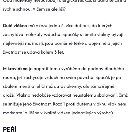
Oba materiály nezpůsobují alergické reakce, snadno se čistí a
rychle schnou. V čem se ale liší?
Duté vlákno
má v řezu jednu či více dutinek, do kterých
zachytává molekuly vzduchu. Spacáky s těmito vlákny bývají
nejlevnější možností, jsou poměrně těžké a objemné a jejich
životnost se udává kolem 3 let.
Mikrovlákno
je naproti tomu vyráběno do podoby dlouhého
rouna, jež zachycuje vzduch na svém povrchu. Spacák je po
sbalení menší a lehčí než dutovlákenný, ale samozřejmě i
dražší. Vlákno nedokáže vzdorovat neustálému sbalování, čímž
se snižuje jeho životnost. Rozdíl proti dutému vláknu však není
markantní a liší se v kvalitě vláken jednotlivých výrobců.
PEŘÍ