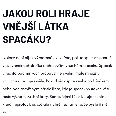
JAKOU ROLI HRAJE
VNĚJŠÍ LÁTKA
SPACÁKU?
Izolace není nijak významně ovlivněna, pokud spíte ve stanu či
v uzavřeném přístřešku a především v suchém spacáku. Spacák
v těchto podmínkách propouští jen velmi malé množství
vzduchu a izoluje skvěle. Pokud však spíte venku pod širákem
nebo pod otevřeným přístřeškem, kde je spacák vystaven větru,
roste význam svrchní látky. Samozřejmě lépe izoluje tkanina,
která neprofoukne, což ale nutně neznamená, že byste ji měli
zvolit.