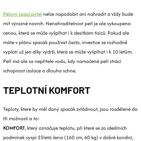
Péřový spací pytel
nelze napodobit ani nahradit a vždy bude
mít výrazně navrch. Nenahraditelnost peří je ale vykoupena
cenou, která se může vyšplhat i k desítkám tisíců. Pokud ale
máte v plánu spacák používat často, investice se rozhodně
vyplatí už jen díky výdrži, která se může vyšplhat i k 10 letům.
Peří má ale za nepřítele vodu, kdy namočené peří ztrácí
schopnost izolace a dlouho schne.
TEPLOTNÍ KOMFORT
Teploty, které by měl daný spacák zvládnout, jsou rozdělené do
tří možností a to:
KOMFORT
, který označuje teplotu, při které se za ideálních
podmínek vyspí 25letá žena (160 cm, 60 kg) v dobré kondici,