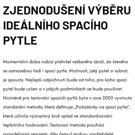
O nás
Moje objednávka
ZJEDNODUŠENÍ VÝBĚRU
IDEÁLNÍHO SPACÍHO
PYTLE
Momentální doba nabízí přehršel veškerého zboží, do kterého
se samosebou řadí i spací pytle. Možností, jaký pytel si vybrat,
je spousty. Nejlepší odpíchnutí bude od toho, pro koho spací
pytel bude určen a v jakých podmínkách se bude používat.
Nicméně pro testování spacích pytlů byla v roce 2002 vyvinuta
standardní metoda, která definuje „Požadavky na spací pytle“,
která učinila významný krok vpřed ve standardizování
teplotního hodnocení. Testovací metoda prochází
pravidelnými revizemi, díky čemuž mohou spotřebitelé