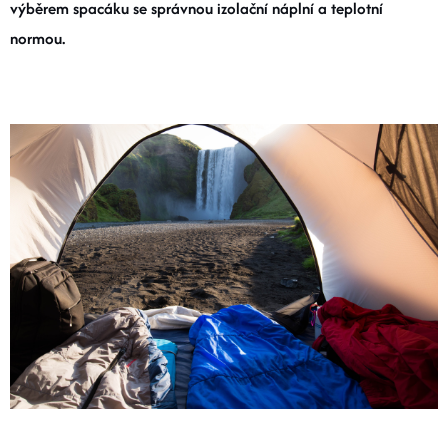
výběrem spacáku se správnou izolační náplní a teplotní
BOTY A PONOŽKY
normou.
DOPLŇKY
VYBAVENÍ
CYKLISTIKA
Značky
Velikosti
Kontakty
Napište nám
Slovník pojmů
Nákup pro kolektiv
Slevové kódy
Blog
Doprava a platba
Mimosoudní řešení sporů
Obchodní podmínky
Ochrana osobních údajů
Reklamace
Výměna a vrácení
Stav objednávky