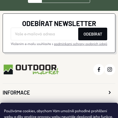
ODEBÍRAT NEWSLETTER
ODEBÍRAT
Vložením e-mailu souhlasíte s
podmínkami ochrany osobních údajů
INFORMACE
O NÁKUPU
Používáme cookies, abychom Vám umožnili pohodlné prohlížení
webu a díky analýze provozu webu neustále zlepšovali jeho funkce,