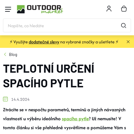
Přejít
na
NÁKU
obsah
KOŠÍK
⚡ Využijte
dodatečné slevy
na vybrané značky a ušetřete ⚡
STANY
Blog
TEPLOTNÍ URČENÍ
SPACÁKY
SPACÍHO PYTLE
BATOHY A TAŠKY
14.4.2024
KARIMATKY
Ztrácíte se v nespočtu parametrů, termínů a jiných návazných
vlastností u výběru ideálního
spacího pytle
? Už nemusíte! V
OBLEČENÍ
tomto článku si vše přehledně vysvětlíme a pomůžeme Vám s