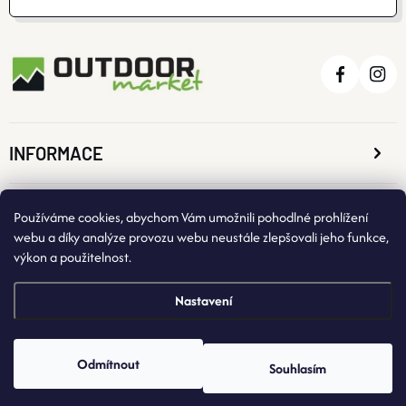
S
U
INFORMACE
O NÁKUPU
Používáme cookies, abychom Vám umožnili pohodlné prohlížení
webu a díky analýze provozu webu neustále zlepšovali jeho funkce,
výkon a použitelnost.
KONTAKTNÍ ÚDAJE
Nastavení
Odmítnout
Souhlasím
Copyright 2026
OutdoorMarket
. Všechna práva vyhrazena.
Vytvořil Shoptet