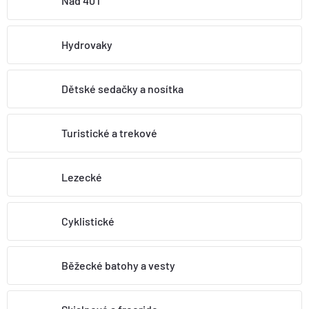
Nad 40 l
BOTY A PONOŽKY
Hydrovaky
DOPLŇKY
Dětské sedačky a nosítka
VYBAVENÍ
Turistické a trekové
CYKLISTIKA
Lezecké
Značky
Cyklistické
Velikosti
Kontakty
Napište nám
Slovník pojmů
Nákup pro kolektiv
Slevové kódy
Blog
Doprava a platba
Mimosoudní řešení sporů
Běžecké batohy a vesty
Obchodní podmínky
Ochrana osobních údajů
Reklamace
Výměna a vrácení
Stav objednávky