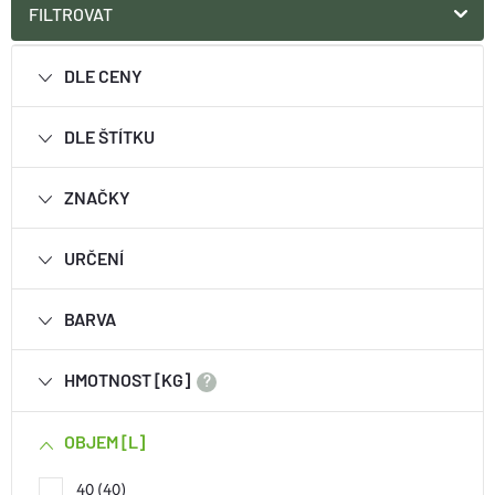
FILTROVAT
DLE CENY
DLE ŠTÍTKU
ZNAČKY
URČENÍ
BARVA
HMOTNOST [KG]
?
OBJEM [L]
40
40