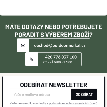
A
A
T
Ů
T
C
Ů
Í
Í
MÁTE DOTAZY NEBO POTŘEBUJETE
P
PORADIT S VÝBĚREM ZBOŽÍ?
R
obchod@outdoormarket.cz
V
+420 778 037 100
K
PO - PÁ 8:00 - 17:00
Y
V
ODEBÍRAT NEWSLETTER
Ý
ODEBÍRAT
P
Vložením e-mailu souhlasíte s
podmínkami ochrany osobních údajů
I