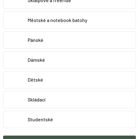
Skialpové a freeride
O nás
Moje objednávka
Městské a notebook batohy
Pánské
Dámské
Dětské
Skládací
Studentské