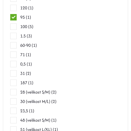
120
1
95
1
100
5
1.5
3
60-90
1
71
1
0,5
1
31
2
187
1
28 (velikost S/M)
2
30 (velikost M/L)
2
23,5
1
48 (velikost S/M)
1
51 (velikost L/XL)
1