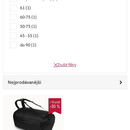
61
1
60-75
1
50-75
1
45 - 55
1
do 90
1
Zrušit filtry
Ř
Nejprodávanější
A
Doporučujeme
i
Rozdíl
V
–30 %
Z
Nejlevnější
Ý
E
Nejdražší