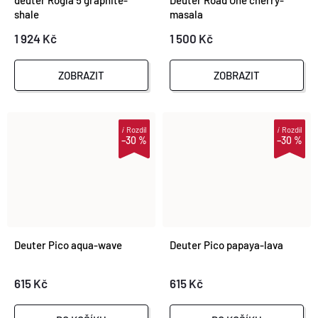
deuter Rogla 5 graphite-
Deuter Road One cherry-
shale
masala
1 924 Kč
1 500 Kč
ZOBRAZIT
ZOBRAZIT
i
Rozdíl
i
Rozdíl
–30 %
–30 %
Deuter Pico aqua-wave
Deuter Pico papaya-lava
615 Kč
615 Kč