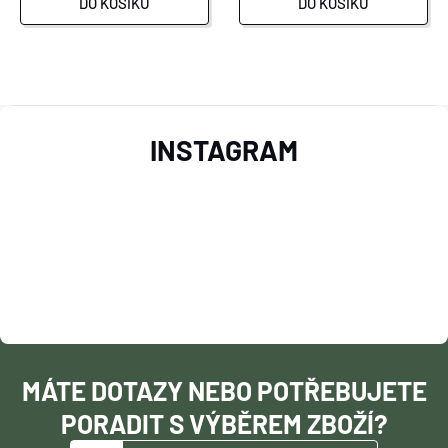
DO KOŠÍKU
DO KOŠÍKU
O
Z
V
INSTAGRAM
L
Á
Á
P
D
A
A
T
C
Í
Í
MÁTE DOTAZY NEBO POTŘEBUJETE
P
PORADIT S VÝBĚREM ZBOŽÍ?
R