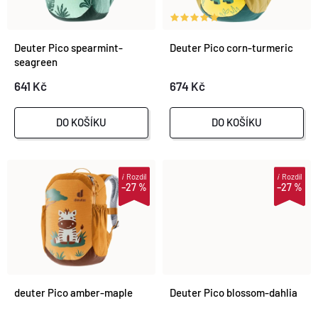
P
N
Abecedně
I
Deuter Pico spearmint-
Deuter Pico corn-turmeric
Í
seagreen
S
641 Kč
674 Kč
P
P
R
DO KOŠÍKU
DO KOŠÍKU
R
O
i
Rozdíl
i
Rozdíl
O
–27 %
–27 %
D
D
U
U
K
K
deuter Pico amber-maple
Deuter Pico blossom-dahlia
T