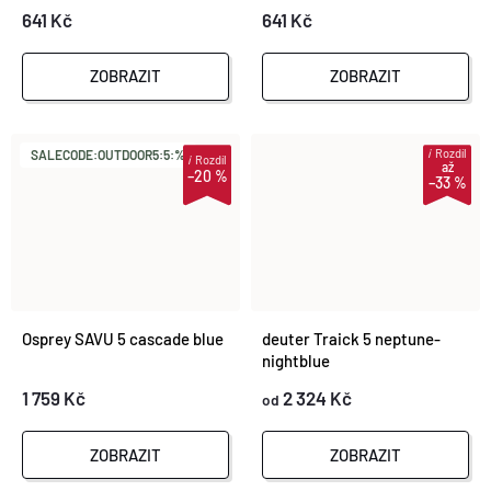
T
641 Kč
641 Kč
Ů
Ů
ZOBRAZIT
ZOBRAZIT
i
Rozdíl
SALECODE:OUTDOOR5:5:%
i
Rozdíl
až
–20 %
–33 %
Osprey SAVU 5 cascade blue
deuter Traick 5 neptune-
nightblue
1 759 Kč
2 324 Kč
od
ZOBRAZIT
ZOBRAZIT