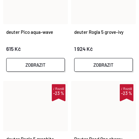
deuter Pico aqua-wave
deuter Rogla 5 grove-ivy
615 Kč
1 924 Kč
ZOBRAZIT
ZOBRAZIT
i
Rozdíl
i
Rozdíl
–23 %
–23 %