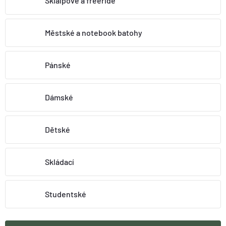
Skialpové a freeride
O nás
Moje objednávka
Městské a notebook batohy
Pánské
Dámské
Dětské
Skládací
Studentské