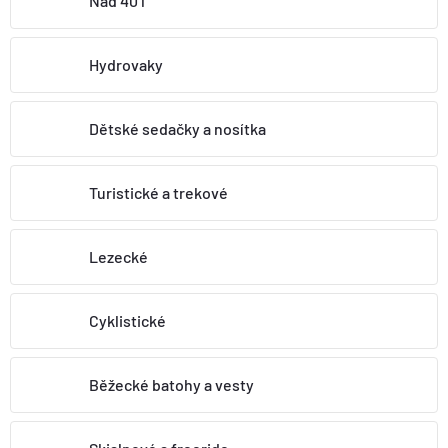
Nad 40 l
BOTY A PONOŽKY
Hydrovaky
DOPLŇKY
Dětské sedačky a nosítka
VYBAVENÍ
Turistické a trekové
CYKLISTIKA
Lezecké
Značky
Cyklistické
Velikosti
Kontakty
Napište nám
Slovník pojmů
Nákup pro kolektiv
Slevové kódy
Blog
Doprava a platba
Mimosoudní řešení sporů
Běžecké batohy a vesty
Obchodní podmínky
Ochrana osobních údajů
Reklamace
Výměna a vrácení
Stav objednávky