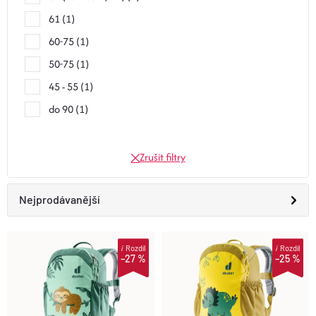
61
1
60-75
1
50-75
1
45 - 55
1
do 90
1
Zrušit filtry
Ř
Nejprodávanější
A
Doporučujeme
i
Rozdíl
i
Rozdíl
V
–27 %
–25 %
Z
Nejlevnější
Ý
E
Nejdražší