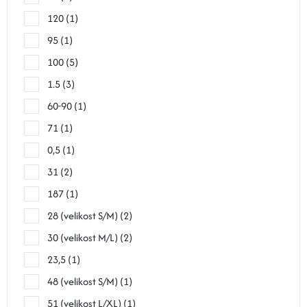
120
1
95
1
100
5
1.5
3
60-90
1
71
1
0,5
1
31
2
187
1
28 (velikost S/M)
2
30 (velikost M/L)
2
23,5
1
48 (velikost S/M)
1
51 (velikost L/XL)
1