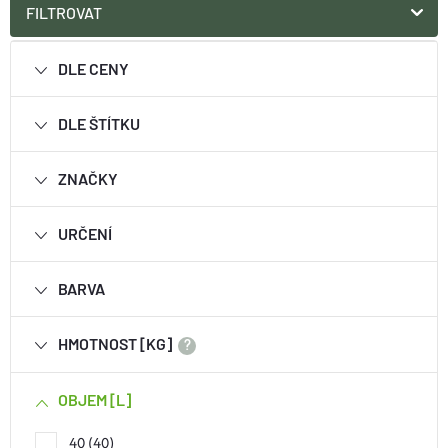
FILTROVAT
DLE CENY
DLE ŠTÍTKU
ZNAČKY
URČENÍ
BARVA
HMOTNOST [KG]
?
OBJEM [L]
40
40