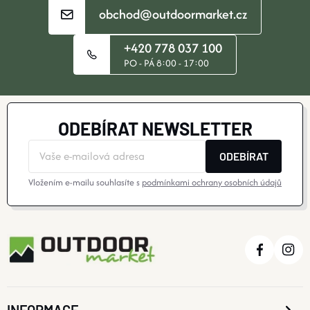
obchod@outdoormarket.cz
V
+420 778 037 100
K
PO - PÁ 8:00 - 17:00
Y
V
ODEBÍRAT NEWSLETTER
Ý
ODEBÍRAT
P
Vložením e-mailu souhlasíte s
podmínkami ochrany osobních údajů
I
S
U
INFORMACE