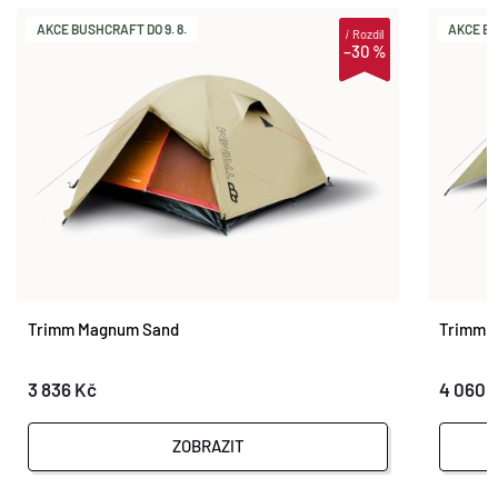
AKCE BUSHCRAFT DO 9. 8.
AKCE BU
i
Rozdíl
–30 %
Trimm Magnum Sand
Trimm F
3 836 Kč
4 060 
ZOBRAZIT