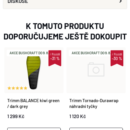
DISKUSE
K TOMUTO PRODUKTU
DOPORUČUJEME JEŠTĚ DOKOUPIT
AKCE BUSHCRAFT DO 9. 8.
AKCE BUSHCRAFT DO 9. 8.
i
Rozdíl
i
Rozdíl
–31 %
–30 %
Trimm Tornado-Durawrap
Trimm BALANCE kiwi green
náhradní tyčky
/ dark grey
1 120 Kč
1 299 Kč