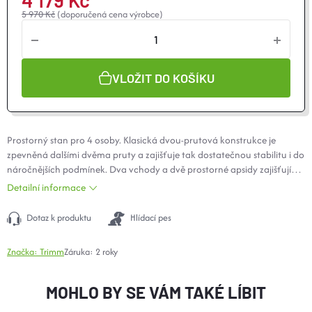
4 179 Kč
O nás
Moje objednávka
5 970 Kč
(doporučená cena výrobce)
VLOŽIT DO KOŠÍKU
Prostorný stan pro 4 osoby. Klasická dvou-prutová konstrukce je
zpevněná dalšími dvěma pruty a zajišťuje tak dostatečnou stabilitu i do
náročnějších podmínek. Dva vchody a dvě prostorné apsidy zajišťují
dostatečný komfort uživatelů jak pro vaření, tak pro uložení zavazadel.
Detailní informace
Dotaz k produktu
Hlídací pes
Značka:
Trimm
Záruka
:
2 roky
MOHLO BY SE VÁM TAKÉ LÍBIT