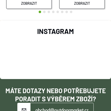
ZOBRAZIT
ZOBRAZIT
Z
INSTAGRAM
Á
P
A
T
Í
MÁTE DOTAZY NEBO POTŘEBUJETE
PORADIT S VÝBĚREM ZBOŽÍ?
obchod@outdoormarket.cz