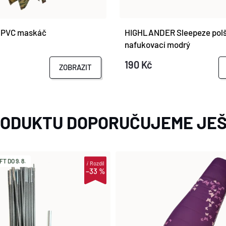
 PVC maskáč
HIGHLANDER Sleepeze polš
nafukovací modrý
190 Kč
ZOBRAZIT
RODUKTU DOPORUČUJEME JEŠ
 DO 9. 8.
i
Rozdíl
–33 %