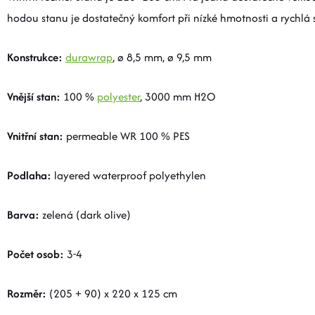
hodou stanu je dostatečný komfort při nízké hmotnosti a rychlá 
Konstrukce:
durawrap
, ø 8,5 mm, ø 9,5 mm
Vnější stan:
100 %
polyester
, 3000 mm H2O
Vnitřní stan:
permeable WR 100 % PES
Podlaha:
layered waterproof polyethylen
Barva:
zelená (dark olive)
Počet osob:
3-4
Rozměr:
(205 + 90) x 220 x 125 cm