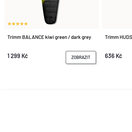
Trimm BALANCE kiwi green / dark grey
Trimm HUDSO
1 299 Kč
636 Kč
ZOBRAZIT
Z
Á
P