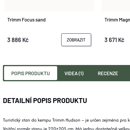
Trimm Focus sand
Trimm Mag
3 886 Kč
3 671 Kč
ZOBRAZIT
POPIS PRODUKTU
VIDEA (1)
RECENZE
DETAILNÍ POPIS PRODUKTU
Turistický stan do kempu Trimm Hudson – je určen zejména pro
Vnitřní rozměr stanu je 220×205 cm. Má jednu dostatečně velkou