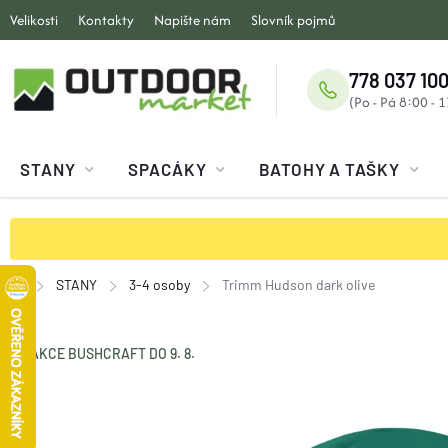
Přejít
Velikosti
Kontakty
Napište nám
Slovník pojmů
na
obsah
778 037 100
STANY
SPACÁKY
BATOHY A TAŠKY
STANY
3-4 osoby
Trimm Hudson dark olive
Domů
AKCE BUSHCRAFT DO 9. 8.