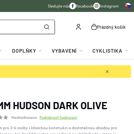
Sledujte nás
Facebook
Instagram
Prázdný košík
NÁKUPNÍ
KOŠÍK
DOPLŇKY
VYBAVENÍ
CYKLISTIKA
MM HUDSON DARK OLIVE
Neohodnoceno
Podrobnosti hodnocení
m pro 3-4 osoby s klasickou konstrukcí a dostatečnou absidou pro