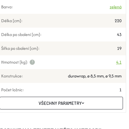
Barva
:
zelená
Délka [cm]
:
220
Délka po sbalení [cm]
:
43
Šířka po sbalení [cm]
:
19
Hmotnost [kg]
:
?
4.1
Konstrukce
:
durawrap, ø 8,5 mm, ø 9,5 mm
Počet ložnic
:
1
VŠECHNY PARAMETRY