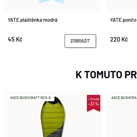
YATE pláštěnka modrá
YATE pončo
45 Kč
220 Kč
ZOBRAZIT
K TOMUTO P
AKCE BUSHCRAFT DO 9. 8.
AKCE BUSHCRAFT
i
Rozdíl
–31 %