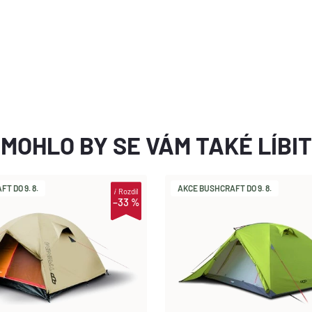
MOHLO BY SE VÁM TAKÉ LÍBIT
T DO 9. 8.
AKCE BUSHCRAFT DO 9. 8.
i
Rozdíl
–33 %