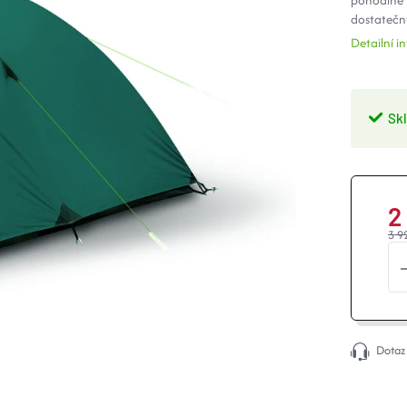
pohodlné 
dostatečný
Detailní 
Sk
2
3 9
Dotaz