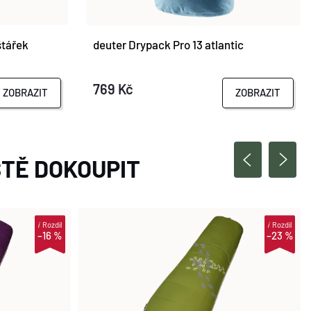
tářek
deuter Drypack Pro 13 atlantic
769 Kč
ZOBRAZIT
ZOBRAZIT
TĚ DOKOUPIT
i
Rozdíl
i
Rozdíl
–16 %
–23 %