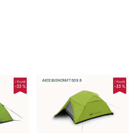
AKCE BUSHCRAFT DO 9. 8.
i
Rozdíl
i
Rozdíl
–33 %
–33 %