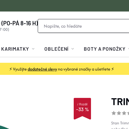
 (PO-PÁ 8-16 H)
KARIMATKY
OBLEČENÍ
BOTY A PONOŽKY
⚡ Využijte
dodatečné slevy
na vybrané značky a ušetřete ⚡
TRI
i
Rozdíl
–33 %
Stan Trim