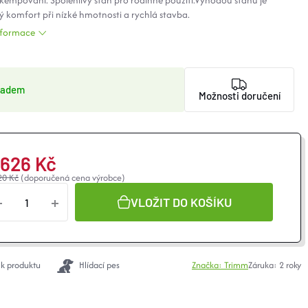
kempování. Spolehlivý stan pro rodinné použití.Výhodou stanu je
 komfort při nízké hmotnosti a rychlá stavba.
informace
ladem
Možnosti doručení
 626 Kč
20 Kč
(doporučená cena výrobce)
VLOŽIT DO KOŠÍKU
 k produktu
Hlídací pes
Značka:
Trimm
Záruka
:
2 roky