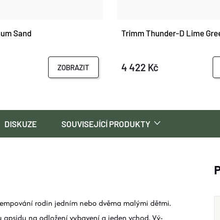
num Sand
Trimm Thunder-D Lime Gree
4 422 Kč
ZOBRAZIT
DISKUZE
SOUVISEJÍCÍ PRODUKTY
 kempování rodin jedním nebo dvěma malými dětmi.
 apsidu na odložení vybavení a jeden vchod. Vý­