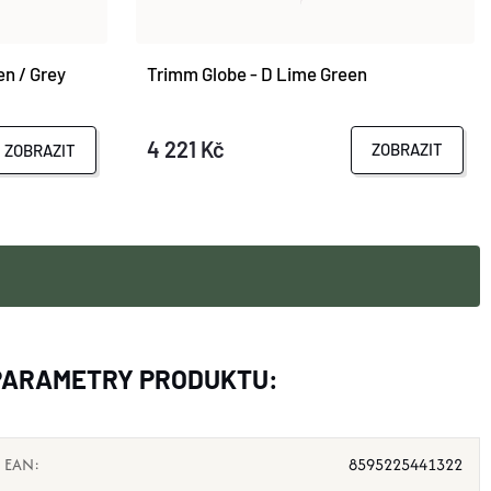
Trimm Globe - D Lime Green
n / Grey
4 221 Kč
ZOBRAZIT
ZOBRAZIT
PARAMETRY PRODUKTU:
EAN
:
8595225441322