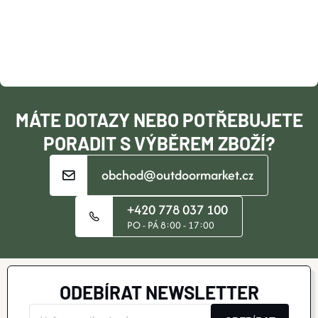
P
A
T
Í
MÁTE DOTAZY NEBO POTŘEBUJETE
PORADIT S VÝBĚREM ZBOŽÍ?
obchod@outdoormarket.cz
+420 778 037 100
PO - PÁ 8:00 - 17:00
ODEBÍRAT NEWSLETTER