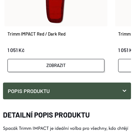
Trimm IMPACT Red / Dark Red
Trimm I
1 051 Kč
1 051 K
ZOBRAZIT
POPIS PRODUKTU
DETAILNÍ POPIS PRODUKTU
Spacák Trimm IMPACT je ideální volba pro všechny, kdo chtějí