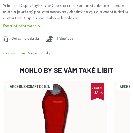
Velmi lehký spací pytel, který po sbalení a kompresi zabere minimum
místa a je určený pro letní cestování, vhodný na cyklo a vodní turistiku
a letní trek. Náplň z kvalitního mikrovlákna.
Detailní informace
Dotaz k produktu
Hlídací pes
Značka:
Trimm
Záruka
:
2 roky
MOHLO BY SE VÁM TAKÉ LÍBIT
AKCE BUSHCRAFT DO 9. 8.
AKCE BU
i
Rozdíl
–33 %