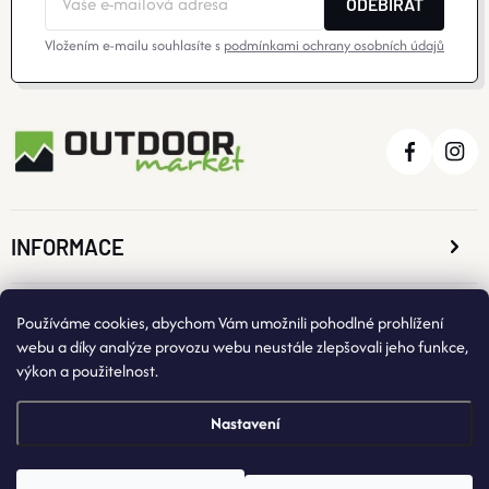
ODEBÍRAT
Vložením e-mailu souhlasíte s
podmínkami ochrany osobních údajů
INFORMACE
O NÁKUPU
Používáme cookies, abychom Vám umožnili pohodlné prohlížení
webu a díky analýze provozu webu neustále zlepšovali jeho funkce,
výkon a použitelnost.
KONTAKTNÍ ÚDAJE
Nastavení