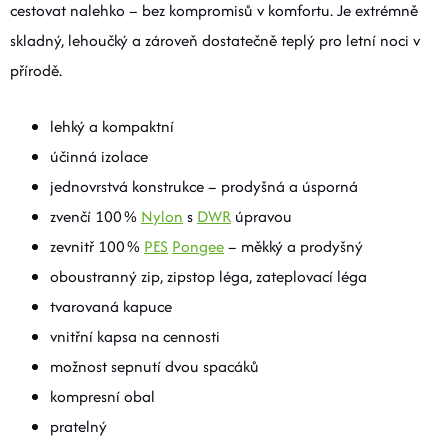
cestovat nalehko – bez kompromisů v komfortu. Je extrémně
skladný, lehoučký a zároveň dostatečně teplý pro letní noci v
přírodě.
lehký a kompaktní
účinná izolace
jednovrstvá konstrukce – prodyšná a úsporná
zvenčí 100 %
Nylon
s
DWR
úpravou
zevnitř 100 %
PES
Pongee
– měkký a prodyšný
oboustranný zip, zipstop léga, zateplovací léga
tvarovaná kapuce
vnitřní kapsa na cennosti
možnost sepnutí dvou spacáků
kompresní obal
pratelný