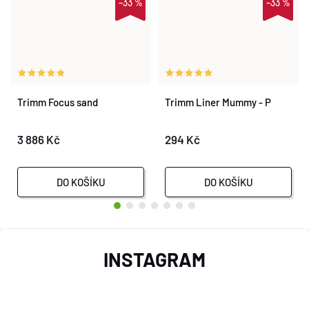
–33 %
–33 %
Trimm Focus sand
Trimm Liner Mummy - P
3 886 Kč
294 Kč
DO KOŠÍKU
DO KOŠÍKU
Z
INSTAGRAM
Á