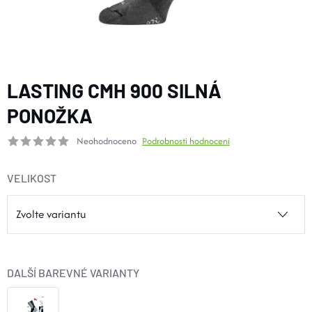
BOTY A PONOŽKY
DOPLŇKY
LASTING CMH 900 SILNÁ
VYBAVENÍ
PONOŽKA
Neohodnoceno
Podrobnosti hodnocení
CYKLISTIKA
VELIKOST
Značky
Velikosti
Kontakty
Napište nám
Slovník pojmů
Nákup pro kolektiv
Slevové kódy
Blog
Doprava a platba
Mimosoudní řešení sporů
DALŠÍ BAREVNÉ VARIANTY
Obchodní podmínky
Ochrana osobních údajů
Reklamace
Výměna a vrácení
Stav objednávky