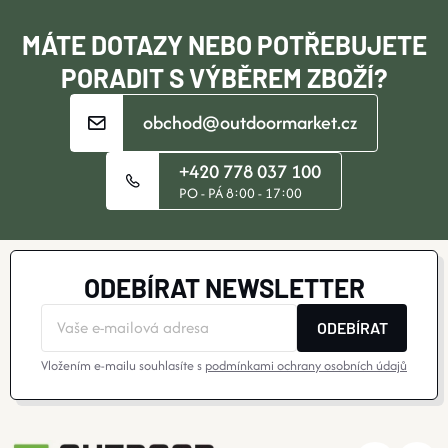
Í
MÁTE DOTAZY NEBO POTŘEBUJETE
PORADIT S VÝBĚREM ZBOŽÍ?
obchod@outdoormarket.cz
+420 778 037 100
PO - PÁ 8:00 - 17:00
ODEBÍRAT NEWSLETTER
ODEBÍRAT
Vložením e-mailu souhlasíte s
podmínkami ochrany osobních údajů