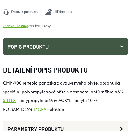
Dotaz k produktu
Hlídací pes
Značka:
Lasting
Záruka
:
2 roky
POPIS PRODUKTU
DETAILNÍ POPIS PRODUKTU
CMH-900 je teplá ponožka z dvouvrstvého plyše, obsahující
speciální polypropylenové příze s obsahem iontů stříbra.48%
SILTEX
- polypropylene39% ACRYL - acrylic10 %
POLYAMIDE3%
LYCRA
- elastan
PARAMETRY PRODUKTU