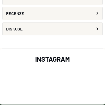
RECENZE
DISKUSE
Z
INSTAGRAM
Á
P
A
T