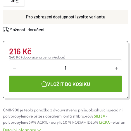
O nás
Moje objednávka
zvolte variantu
Možnosti doručení
216 Kč
240 Kč
(doporučená cena výrobce)
VLOŽIT DO KOŠÍKU
CMH-900 je teplá ponožka z dvouvrstvého plyše, obsahující speciální
polypropylenové příze s obsahem iontů stříbra.48%
SILTEX
-
polypropylene39% ACRYL - acrylic10 % POLYAMIDE3%
LYCRA
- elastan
Detailní informace