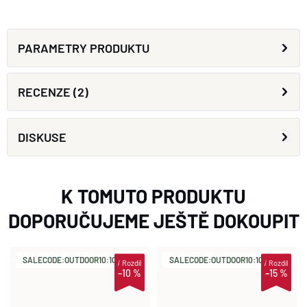
PARAMETRY PRODUKTU
RECENZE (2)
DISKUSE
K TOMUTO PRODUKTU
DOPORUČUJEME JEŠTĚ DOKOUPIT
SALECODE:OUTDOOR10:10:%
SALECODE:OUTDOOR10:10:%
i
Rozdíl
i
Rozdíl
–10 %
–15 %