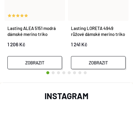
Lasting ALEA 5151 modrá
Lasting LORETA 4949
dámské merino triko
růžové dámské merino triko
s tiskem
1 206 Kč
1 241 Kč
ZOBRAZIT
ZOBRAZIT
Z
INSTAGRAM
Á
P