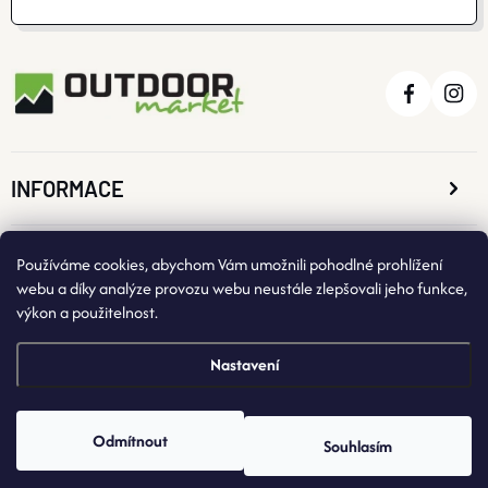
INFORMACE
O NÁKUPU
Používáme cookies, abychom Vám umožnili pohodlné prohlížení
webu a díky analýze provozu webu neustále zlepšovali jeho funkce,
výkon a použitelnost.
KONTAKTNÍ ÚDAJE
Nastavení
Odmítnout
Souhlasím
Copyright 2026
OutdoorMarket
. Všechna práva vyhrazena.
Vytvořil Shoptet