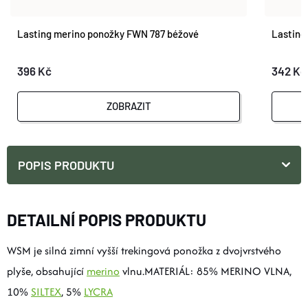
Lasting merino ponožky FWN 787 béžové
Lasting
396 Kč
342 Kč
ZOBRAZIT
POPIS PRODUKTU
DETAILNÍ POPIS PRODUKTU
WSM je silná zimní vyšší trekingová ponožka z dvojvrstvého
plyše, obsahující
merino
vlnu.MATERIÁL: 85% MERINO VLNA,
10%
SILTEX
, 5%
LYCRA