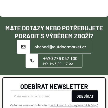
A
T
Í
MÁTE DOTAZY NEBO POTŘEBUJETE
PORADIT S VÝBĚREM ZBOŽÍ?
obchod@outdoormarket.cz
+420 778 037 100
PO - PÁ 8:00 - 17:00
ODEBÍRAT NEWSLETTER
ODEBÍRAT
Vložením e-mailu souhlasíte s
podmínkami ochrany osobních údajů