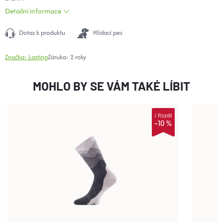
Detailní informace
Dotaz k produktu
Hlídací pes
Značka:
Lasting
Záruka
:
2 roky
MOHLO BY SE VÁM TAKÉ LÍBIT
i
Rozdíl
–10 %