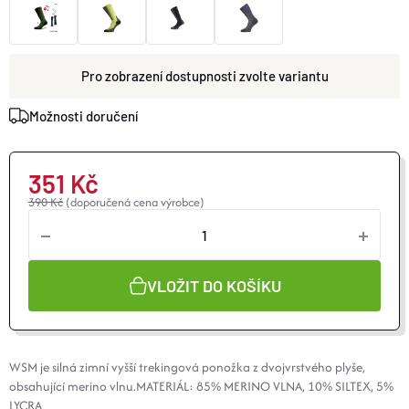
O nás
Moje objednávka
zvolte variantu
Možnosti doručení
351 Kč
390 Kč
(doporučená cena výrobce)
VLOŽIT DO KOŠÍKU
WSM je silná zimní vyšší trekingová ponožka z dvojvrstvého plyše,
obsahující
merino
vlnu.MATERIÁL: 85% MERINO VLNA, 10%
SILTEX
, 5%
LYCRA