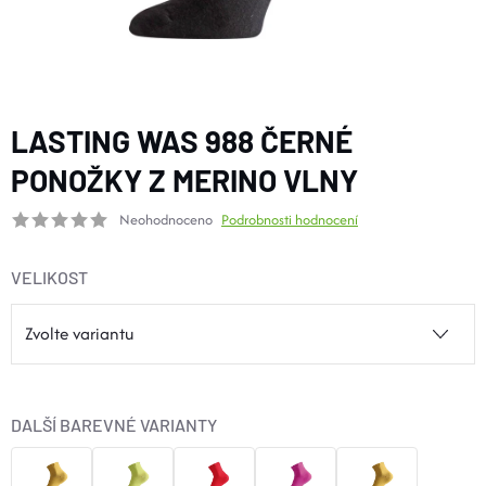
BOTY A PONOŽKY
DOPLŇKY
LASTING WAS 988 ČERNÉ
VYBAVENÍ
PONOŽKY Z MERINO VLNY
Neohodnoceno
Podrobnosti hodnocení
CYKLISTIKA
VELIKOST
Značky
Velikosti
Kontakty
Napište nám
Slovník pojmů
Nákup pro kolektiv
Slevové kódy
Blog
Doprava a platba
Mimosoudní řešení sporů
DALŠÍ BAREVNÉ VARIANTY
Obchodní podmínky
Ochrana osobních údajů
Reklamace
Výměna a vrácení
Stav objednávky