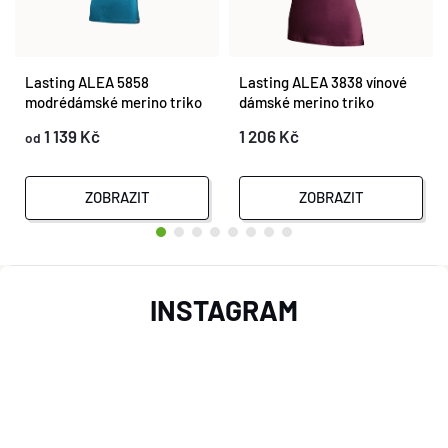
Lasting ALEA 5858
Lasting ALEA 3838 vínové
modrédámské merino triko
dámské merino triko
1 139 Kč
1 206 Kč
od
ZOBRAZIT
ZOBRAZIT
Z
INSTAGRAM
Á
P
A