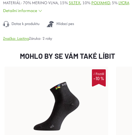
MATERIÁL: 70% MERINO VLNA, 15%
SILTEX
, 10%
POLYAMID
, 5%
LYCRA
Detailní informace
Dotaz k produktu
Hlídací pes
Značka:
Lasting
Záruka
:
2 roky
MOHLO BY SE VÁM TAKÉ LÍBIT
i
Rozdíl
–10 %