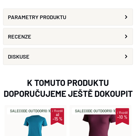
PARAMETRY PRODUKTU
RECENZE
DISKUSE
K TOMUTO PRODUKTU
DOPORUČUJEME JEŠTĚ DOKOUPIT
i
Rozdíl
SALECODE:OUTDOOR10:10:%
SALECODE:OUTDOOR10:10:%
i
Rozdíl
až
–10 %
–15 %