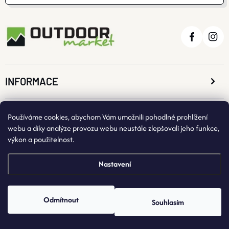
INFORMACE
O NÁKUPU
Používáme cookies, abychom Vám umožnili pohodlné prohlížení
webu a díky analýze provozu webu neustále zlepšovali jeho funkce,
výkon a použitelnost.
KONTAKTNÍ ÚDAJE
Nastavení
Odmítnout
Souhlasím
Copyright 2026
OutdoorMarket
. Všechna práva vyhrazena.
Vytvořil Shoptet