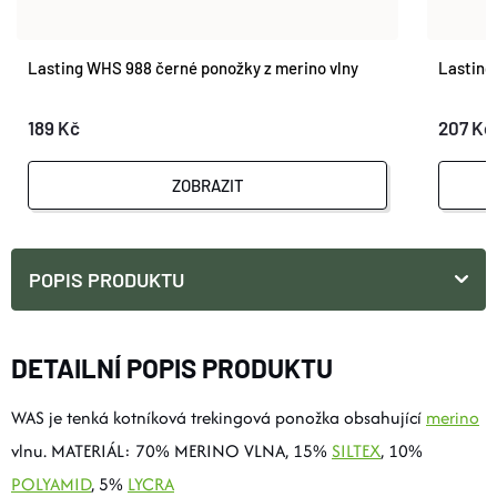
Lasting WHS 988 černé ponožky z merino vlny
Lasting
189 Kč
207 Kč
ZOBRAZIT
POPIS PRODUKTU
DETAILNÍ POPIS PRODUKTU
WAS je tenká kotníková trekingová ponožka obsahující
merino
vlnu. MATERIÁL: 70% MERINO VLNA, 15%
SILTEX
, 10%
POLYAMID
, 5%
LYCRA