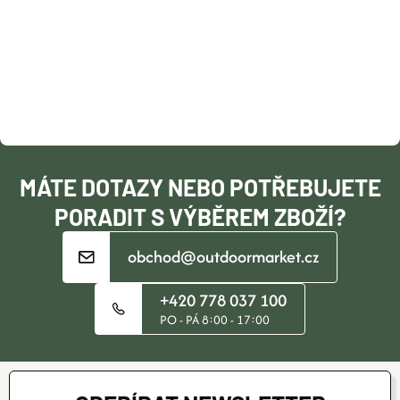
P
A
T
Í
MÁTE DOTAZY NEBO POTŘEBUJETE
PORADIT S VÝBĚREM ZBOŽÍ?
obchod@outdoormarket.cz
+420 778 037 100
PO - PÁ 8:00 - 17:00