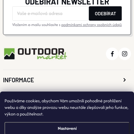
ODEBÍRAT NEWSLETTER
ODEBÍRAT
Vložením e-mailu souhlasíte s
podmínkami ochrany osobních údajů
INFORMACE
O NÁKUPU
Používáme cookies, abychom Vám umožnili pohodlné prohlížení
webu a díky analýze provozu webu neustále zlepšovali jeho funkce,
výkon a použitelnost.
KONTAKTNÍ ÚDAJE
Nastavení