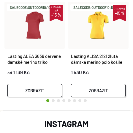
i
Rozdíl
SALECODE:OUTDOOR10:10:%
SALECODE:OUTDOOR10:10:%
i
Rozdíl
až
–15 %
–15 %
Lasting ALEA 3636 červené
Lasting ALISA 2121 žlutá
dámské merino triko
dámská merino polo košile
1 139 Kč
1 530 Kč
od
ZOBRAZIT
ZOBRAZIT
Z
INSTAGRAM
Á