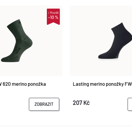
i
Rozdíl
–10 %
W 620 merino ponožka
Lasting merino ponožky FW
207 Kč
ZOBRAZIT