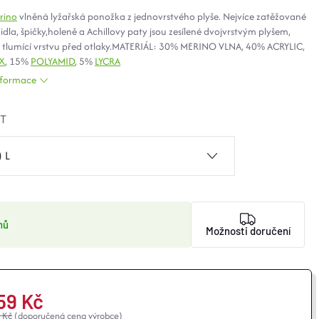
rino
vlněná lyžařská ponožka z jednovrstvého plyše. Nejvíce zatěžované
dla, špičky,holeně a Achillovy paty jsou zesílené dvojvrstvým plyšem,
ří tlumící vrstvu před otlaky.MATERIÁL: 30% MERINO VLNA, 40% ACRYLIC,
EX
, 15%
POLYAMID
, 5%
LYCRA
informace
ST
nů
Možnosti doručení
59 Kč
 Kč
(doporučená cena výrobce)