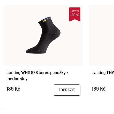
i
Rozdíl
–10 %
Lasting WHS 988 černé ponožky z
Lasting TN
merino vlny
189 Kč
189 Kč
ZOBRAZIT