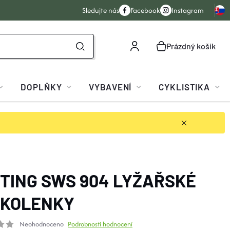
Sledujte nás
Facebook
Instagram
Prázdný košík
NÁKUPNÍ
KOŠÍK
DOPLŇKY
VYBAVENÍ
CYKLISTIKA
TING SWS 904 LYŽAŘSKÉ
DKOLENKY
Neohodnoceno
Podrobnosti hodnocení