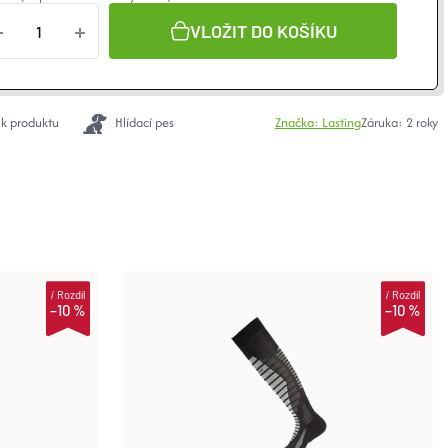
VLOŽIT DO KOŠÍKU
 k produktu
Hlídací pes
Značka:
Lasting
Záruka
:
2 roky
i
Rozdíl
i
Rozdíl
–10 %
–10 %