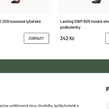
 209 lososové lyžařské
Lasting SWP 805 modré vln
podkolenky
342 Kč
ZOBRAZIT
jvíce zatěžované zóny chodidla, špičky,holeně a