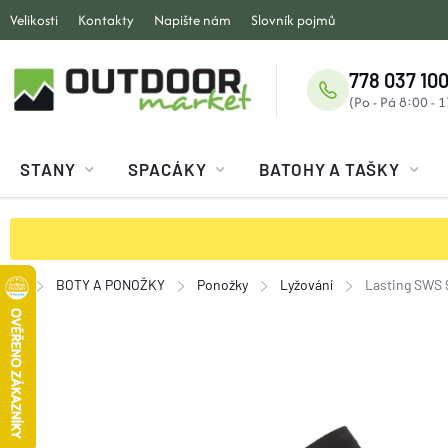
Přejít
Velikosti
Kontakty
Napište nám
Slovník pojmů
na
obsah
778 037 100
STANY
SPACÁKY
BATOHY A TAŠKY
BOTY A PONOŽKY
Ponožky
Lyžování
Lasting SWS 
Domů