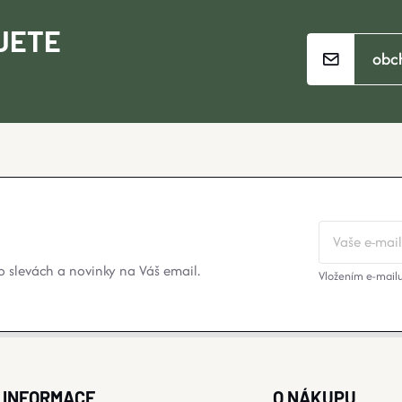
JETE
obc
 slevách a novinky na Váš email.
Vložením e-mailu
INFORMACE
O NÁKUPU