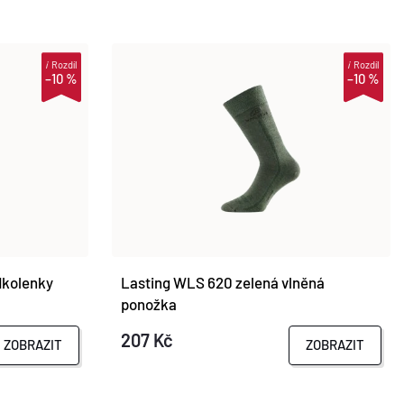
i
Rozdíl
i
Rozdíl
–10 %
–10 %
dkolenky
Lasting WLS 620 zelená vlněná
ponožka
207 Kč
ZOBRAZIT
ZOBRAZIT