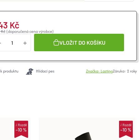
43 Kč
 Kč
(doporučená cena výrobce)
VLOŽIT DO KOŠÍKU
 k produktu
Hlídací pes
Značka:
Lasting
Záruka
:
2 roky
i
Rozdíl
i
Rozdíl
–10 %
–10 %