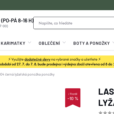
 (PO-PÁ 8-16 H)
KARIMATKY
OBLEČENÍ
BOTY A PONOŽKY
⚡ Využijte
dodatečné slevy
na vybrané značky a ušetřete ⚡
dobí od 27. 7. do 7. 8. bude prodejna i výdejna zboží otevřena od 8 do 
904 černá lyžařská ponožka
ponožky
LAS
i
Rozdíl
–10 %
LYŽ