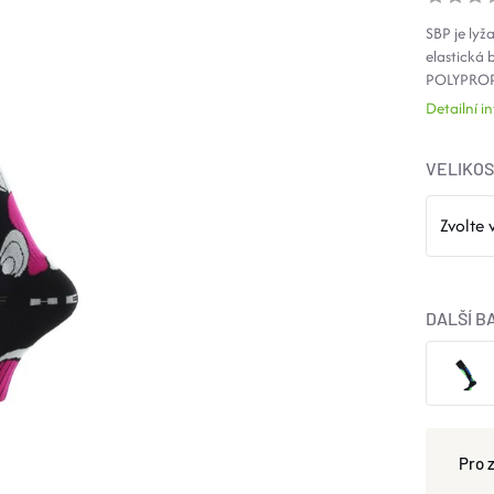
SBP je lyž
elastická
POLYPRO
Detailní 
VELIKO
DALŠÍ B