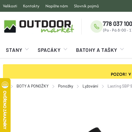
Přejít
Velikosti
Kontakty
Napište nám
Slovník pojmů
na
obsah
778 037 100
STANY
SPACÁKY
BATOHY A TAŠKY
POZOR! V ob
BOTY A PONOŽKY
Ponožky
Lyžování
Lasting SBP 
Domů