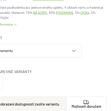
ařská podkolenka je z jednovrstvého úpletu. V oblasti nártu a holeně je
 bandáž. Material: 72%
BB ACRYL
, 20%
POLYAMIDE
, 5%
LYCRA
, 3%
PYLEN
informace
ST
AREVNÉ VARIANTY
zvolte variantu
Možnosti doručení