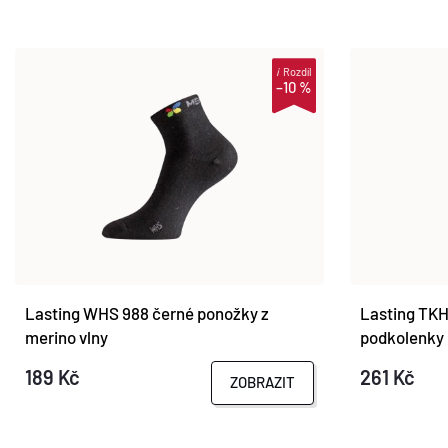
i
Rozdíl
–10 %
Lasting WHS 988 černé ponožky z
Lasting TKH
merino vlny
podkolenky
189 Kč
261 Kč
ZOBRAZIT