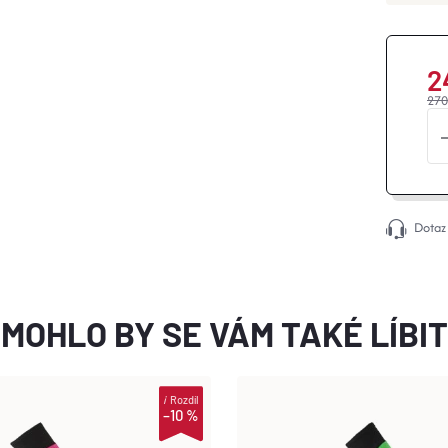
2
270
Dotaz
MOHLO BY SE VÁM TAKÉ LÍBIT
i
Rozdíl
–10 %