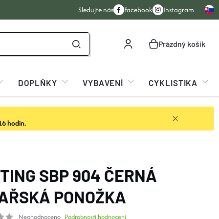
Sledujte nás
Facebook
Instagram
Prázdný košík
NÁKUPNÍ
KOŠÍK
DOPLŇKY
VYBAVENÍ
CYKLISTIKA
16 hodin.
TING SBP 904 ČERNÁ
AŘSKÁ PONOŽKA
Neohodnoceno
Podrobnosti hodnocení