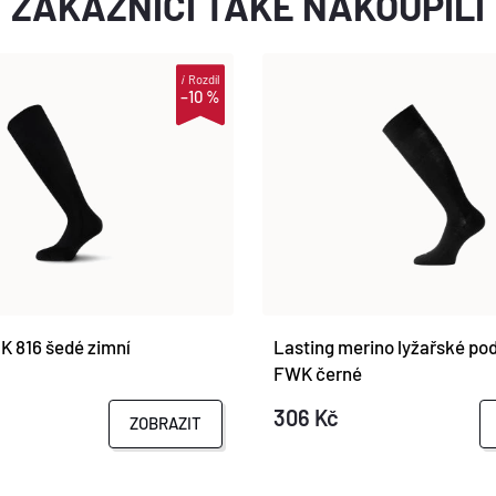
ZÁKAZNÍCI TAKÉ NAKOUPILI
i
Rozdíl
–10 %
K 816 šedé zimní
Lasting merino lyžařské po
FWK černé
306 Kč
ZOBRAZIT