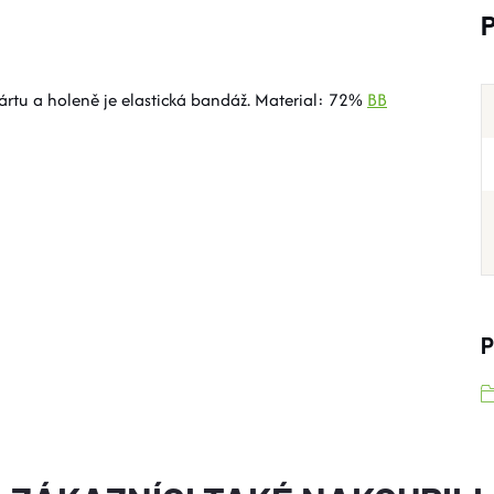
nártu a holeně je elastická bandáž. Material: 72%
BB
P