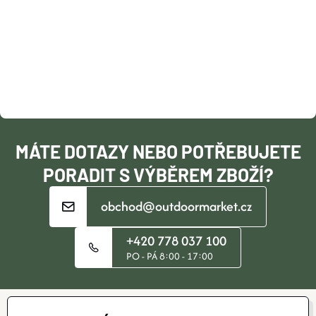
Á
P
A
T
Í
MÁTE DOTAZY NEBO POTŘEBUJETE
PORADIT S VÝBĚREM ZBOŽÍ?
obchod@outdoormarket.cz
+420 778 037 100
PO - PÁ 8:00 - 17:00