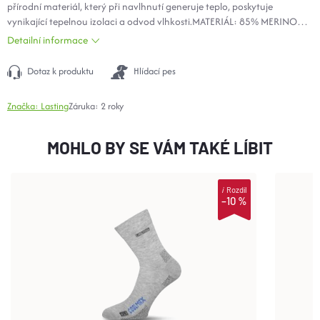
přírodní materiál, který při navlhnutí generuje teplo, poskytuje
vynikající tepelnou izolaci a odvod vlhkosti.MATERIÁL: 85% MERINO
WOOL, 10%
POLYAMIDE
, 5%
LYCRA
- elastan
Detailní informace
Dotaz k produktu
Hlídací pes
Značka:
Lasting
Záruka
:
2 roky
MOHLO BY SE VÁM TAKÉ LÍBIT
i
Rozdíl
–10 %