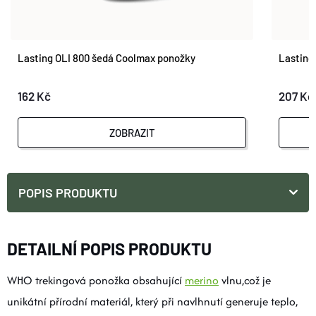
Lasting OLI 800 šedá Coolmax ponožky
Lasting
162 Kč
207 Kč
ZOBRAZIT
POPIS PRODUKTU
DETAILNÍ POPIS PRODUKTU
WHO trekingová ponožka obsahující
merino
vlnu,což je
unikátní přírodní materiál, který při navlhnutí generuje teplo,