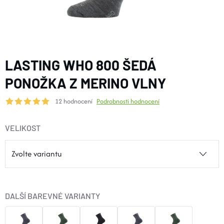
BOTY A PONOŽKY
DOPLŇKY
LASTING WHO 800 ŠEDÁ
VYBAVENÍ
PONOŽKA Z MERINO VLNY
12 hodnocení
Podrobnosti hodnocení
CYKLISTIKA
VELIKOST
Značky
Velikosti
Kontakty
Napište nám
Slovník pojmů
Nákup pro kolektiv
Slevové kódy
Blog
Doprava a platba
Mimosoudní řešení sporů
DALŠÍ BAREVNÉ VARIANTY
Obchodní podmínky
Ochrana osobních údajů
Reklamace
Výměna a vrácení
Stav objednávky