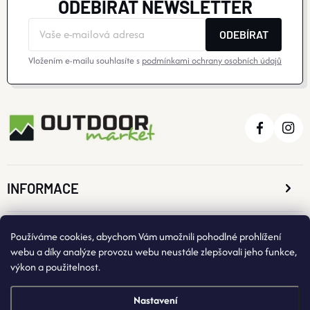
ODEBÍRAT NEWSLETTER
ODEBÍRAT
Vložením e-mailu souhlasíte s
podmínkami ochrany osobních údajů
INFORMACE
O NÁKUPU
Používáme cookies, abychom Vám umožnili pohodlné prohlížení
webu a díky analýze provozu webu neustále zlepšovali jeho funkce,
výkon a použitelnost.
KONTAKTNÍ ÚDAJE
Nastavení