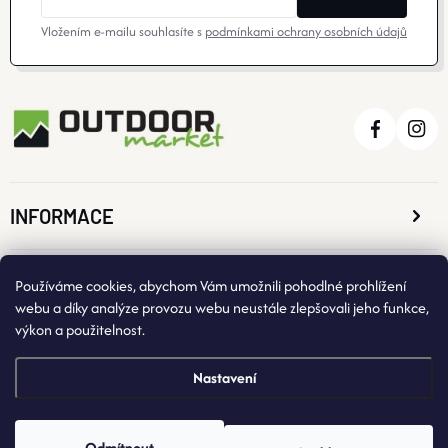
Vložením e-mailu souhlasíte s
podmínkami ochrany osobních údajů
INFORMACE
O NÁKUPU
Používáme cookies, abychom Vám umožnili pohodlné prohlížení
webu a díky analýze provozu webu neustále zlepšovali jeho funkce,
výkon a použitelnost.
KONTAKTNÍ ÚDAJE
Nastavení
Odmítnout