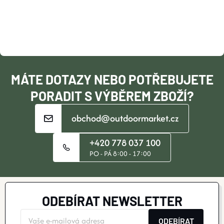
A
T
Í
MÁTE DOTAZY NEBO POTŘEBUJETE
PORADIT S VÝBĚREM ZBOŽÍ?
obchod@outdoormarket.cz
+420 778 037 100
PO - PÁ 8:00 - 17:00
ODEBÍRAT NEWSLETTER
ODEBÍRAT