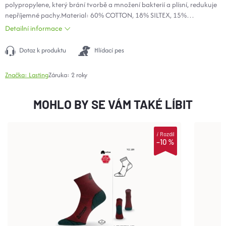
polypropylene, který brání tvorbě a množení bakterií a plísní, redukuje
nepříjemné pachy.Material: 60%
COTTON
, 18% SILTEX, 15%
POLYAMIDE
, 7%
LYCRA
Detailní informace
Dotaz k produktu
Hlídací pes
Značka:
Lasting
Záruka
:
2 roky
MOHLO BY SE VÁM TAKÉ LÍBIT
i
Rozdíl
–10 %