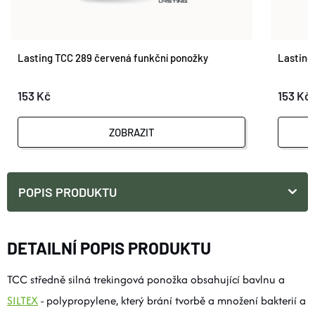
Lasting TCC 289 červená funkční ponožky
Lasting
153 Kč
153 Kč
ZOBRAZIT
POPIS PRODUKTU
DETAILNÍ POPIS PRODUKTU
TCC středně silná trekingová ponožka obsahující bavlnu a
SILTEX
- polypropylene, který brání tvorbě a množení bakterií a