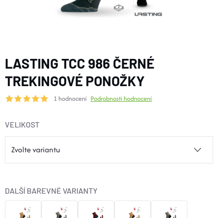
BOTY A PONOŽKY
DOPLŇKY
LASTING TCC 986 ČERNÉ
VYBAVENÍ
TREKINGOVÉ PONOŽKY
1 hodnocení
Podrobnosti hodnocení
CYKLISTIKA
VELIKOST
Značky
Velikosti
Kontakty
Napište nám
Slovník pojmů
Nákup pro kolektiv
Slevové kódy
Blog
Doprava a platba
Mimosoudní řešení sporů
DALŠÍ BAREVNÉ VARIANTY
Obchodní podmínky
Ochrana osobních údajů
Reklamace
Výměna a vrácení
Stav objednávky