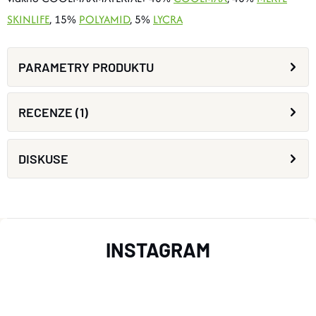
SKINLIFE
, 15%
POLYAMID
, 5%
LYCRA
PARAMETRY PRODUKTU
RECENZE (1)
DISKUSE
Z
INSTAGRAM
Á
P