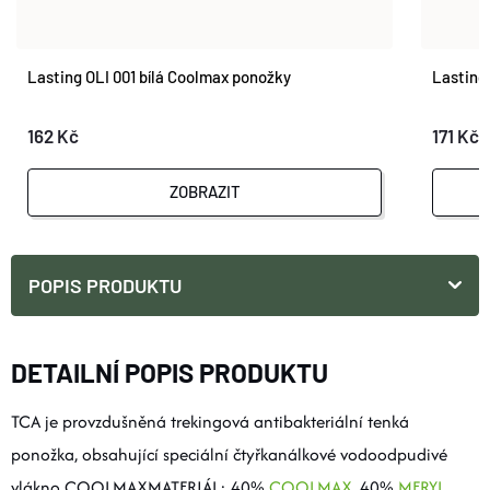
Lasting OLI 001 bílá Coolmax ponožky
Lasting
162 Kč
171 Kč
ZOBRAZIT
POPIS PRODUKTU
DETAILNÍ POPIS PRODUKTU
TCA je provzdušněná trekingová antibakteriální tenká
ponožka, obsahující speciální čtyřkanálkové vodoodpudivé
vlákno COOLMAXMATERIÁL: 40%
COOLMAX
, 40%
MERYL