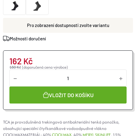
O nás
Moje objednávka
zvolte variantu
Možnosti doručení
162 Kč
180 Kč
(doporučená cena výrobce)
VLOŽIT DO KOŠÍKU
TCA je provzdušněná trekingová antibakteriální tenká ponožka,
obsahující speciální čtyřkanálkové vodoodpudivé vlákno
COOLMAXMATERIÁL: 40%
COOLMAX
, 40%
MERYL SKINLIFE
, 15%