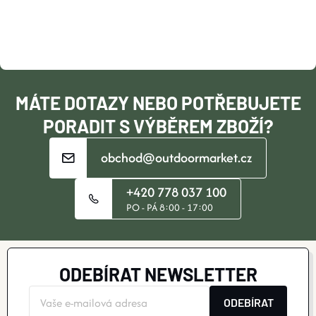
A
T
Í
MÁTE DOTAZY NEBO POTŘEBUJETE
PORADIT S VÝBĚREM ZBOŽÍ?
obchod@outdoormarket.cz
+420 778 037 100
PO - PÁ 8:00 - 17:00
ODEBÍRAT NEWSLETTER
ODEBÍRAT