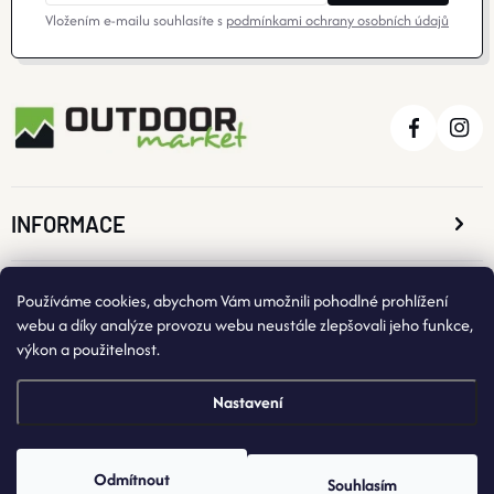
Vložením e-mailu souhlasíte s
podmínkami ochrany osobních údajů
INFORMACE
O NÁKUPU
Používáme cookies, abychom Vám umožnili pohodlné prohlížení
webu a díky analýze provozu webu neustále zlepšovali jeho funkce,
výkon a použitelnost.
KONTAKTNÍ ÚDAJE
Nastavení
Odmítnout
Souhlasím
Copyright 2026
OutdoorMarket
. Všechna práva vyhrazena.