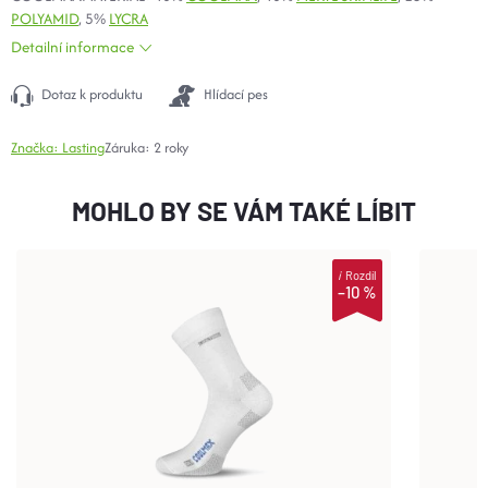
POLYAMID
, 5%
LYCRA
Detailní informace
Dotaz k produktu
Hlídací pes
Značka:
Lasting
Záruka
:
2 roky
MOHLO BY SE VÁM TAKÉ LÍBIT
i
Rozdíl
–10 %