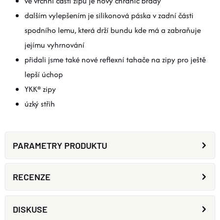
ve vrchní části zipu je nový chránič brady
dalším vylepšením je silikonová páska v zadní části
spodního lemu, která drží bundu kde má a zabraňuje
jejímu vyhrnování
přidali jsme také nové reflexní tahače na zipy pro ještě
lepší úchop
YKK® zipy
úzký střih
PARAMETRY PRODUKTU
RECENZE
DISKUSE