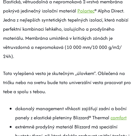
Elastická, větruodolná a nepromokavá 2-vrstvá membrána
pokrývá jedinečný izolační materiál
Polartec
® Alpha Direct.
Jedna z nejlepších syntetických tepelných izolací, která nabízí
perfektní kombinaci lehkého, izolujícího a prodyšného
materiálu. Membrána umístěná v kritických zónách je
větruvzdorná a nepromokavá (10 000 mm/10 000 g/m2/
24h).
Tato vylepšená vesta je skutečným „úlovkem“. Oblečená na
tričku nebo na svetru bude tato univerzální vesta pracovat pro
tebe a spolu s tebou.
dokonalý management vlhkosti zajišťují zadní a boční
panely z elastické pleteniny Blizzard® Thermal
comfort
extrémně prodyšný materiál Blizzard má speciální
hustotu tkaní, při které dokáže zachovat vnitřní teplotu i