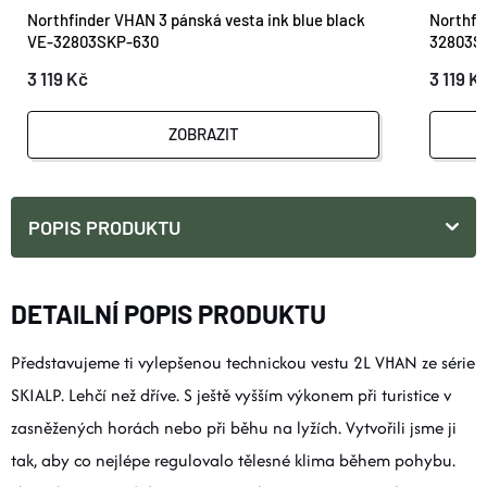
Northfinder VHAN 3 pánská vesta ink blue black
Northfi
VE-32803SKP-630
32803S
3 119 Kč
3 119 K
ZOBRAZIT
POPIS PRODUKTU
DETAILNÍ POPIS PRODUKTU
Představujeme ti vylepšenou technickou vestu 2L VHAN ze série
SKIALP. Lehčí než dříve. S ještě vyšším výkonem při turistice v
zasněžených horách nebo při běhu na lyžích. Vytvořili jsme ji
tak, aby co nejlépe regulovalo tělesné klima během pohybu.