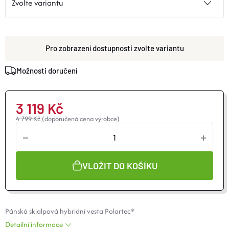
O nás
Moje objednávka
zvolte variantu
Možnosti doručení
3 119 Kč
4 799 Kč
(doporučená cena výrobce)
VLOŽIT DO KOŠÍKU
Pánská skialpová hybridní vesta
Polartec
®
Detailní informace