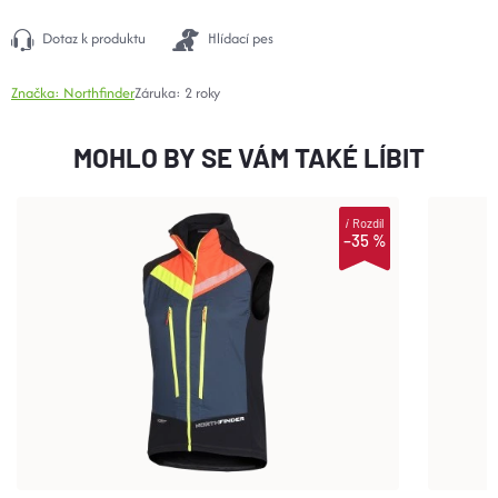
Dotaz k produktu
Hlídací pes
Značka:
Northfinder
Záruka
:
2 roky
MOHLO BY SE VÁM TAKÉ LÍBIT
i
Rozdíl
–35 %