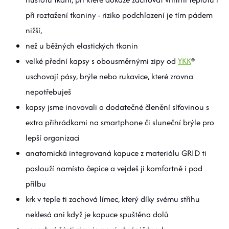
při roztažení tkaniny - riziko podchlazení je tím pádem
nižší,
než u běžných elastických tkanin
velké přední kapsy s obousměrnými zipy od
YKK
®
uschovají pásy, brýle nebo rukavice, které zrovna
nepotřebuješ
kapsy jsme inovovali o dodatečné členění síťovinou s
extra přihrádkami na smartphone či sluneční brýle pro
lepší organizaci
anatomická integrovaná kapuce z materiálu GRID ti
poslouží namísto čepice a vejdeš ji komfortně i pod
přilbu
krk v teple ti zachová límec, který díky svému střihu
neklesá ani když je kapuce spuštěna dolů