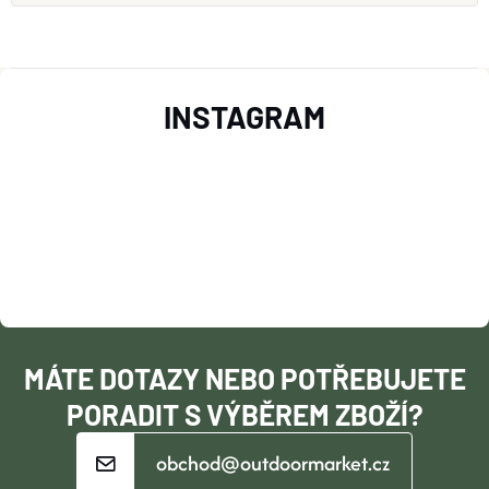
Z
INSTAGRAM
Á
P
A
T
Í
MÁTE DOTAZY NEBO POTŘEBUJETE
PORADIT S VÝBĚREM ZBOŽÍ?
obchod@outdoormarket.cz