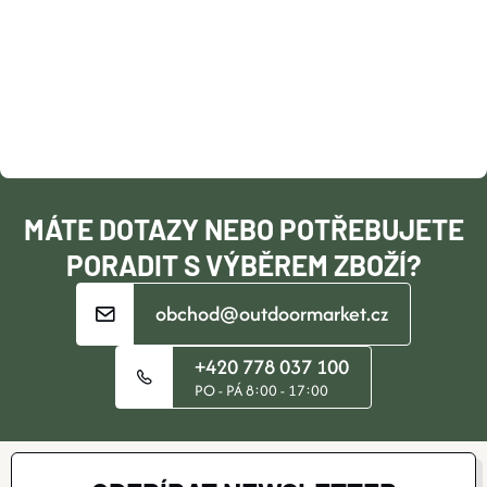
P
A
T
Í
MÁTE DOTAZY NEBO POTŘEBUJETE
PORADIT S VÝBĚREM ZBOŽÍ?
obchod@outdoormarket.cz
+420 778 037 100
PO - PÁ 8:00 - 17:00