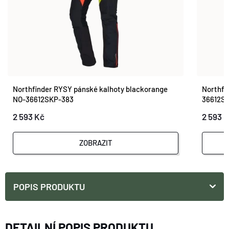
Northfinder RYSY pánské kalhoty blackorange
Northfi
NO-36612SKP-383
36612S
2 593 Kč
2 593 
ZOBRAZIT
POPIS PRODUKTU
DETAILNÍ POPIS PRODUKTU