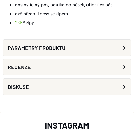
nastavitelný pás, poutka na pásek, after flex pás
dvě přední kapsy se zipem
YKK
® zipy
PARAMETRY PRODUKTU
RECENZE
DISKUSE
Z
INSTAGRAM
Á