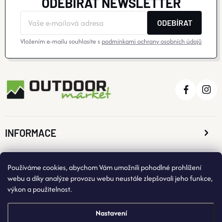
ODEBÍRAT NEWSLETTER
ODEBÍRAT
Vložením e-mailu souhlasíte s
podmínkami ochrany osobních údajů
INFORMACE
O NÁKUPU
Používáme cookies, abychom Vám umožnili pohodlné prohlížení
webu a díky analýze provozu webu neustále zlepšovali jeho funkce,
výkon a použitelnost.
KONTAKTNÍ ÚDAJE
Nastavení