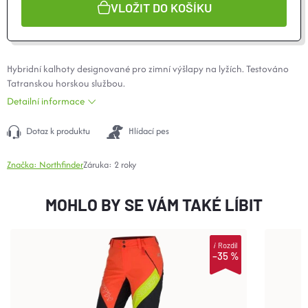
VLOŽIT DO KOŠÍKU
Hybridní kalhoty designované pro zimní výšlapy na lyžích. Testováno
Tatranskou horskou službou.
Detailní informace
Dotaz k produktu
Hlídací pes
Značka:
Northfinder
Záruka
:
2 roky
MOHLO BY SE VÁM TAKÉ LÍBIT
i
Rozdíl
–35 %