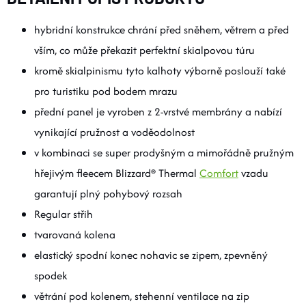
hybridní konstrukce chrání před sněhem, větrem a před
vším, co může překazit perfektní skialpovou túru
kromě skialpinismu tyto kalhoty výborně poslouží také
pro turistiku pod bodem mrazu
přední panel je vyroben z 2-vrstvé membrány a nabízí
vynikající pružnost a voděodolnost
v kombinaci se super prodyšným a mimořádně pružným
hřejivým fleecem Blizzard® Thermal
Comfort
vzadu
garantují plný pohybový rozsah
Regular střih
tvarovaná kolena
elastický spodní konec nohavic se zipem, zpevněný
spodek
větrání pod kolenem, stehenní ventilace na zip