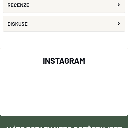
RECENZE
DISKUSE
Z
INSTAGRAM
Á
P
A
T
Í