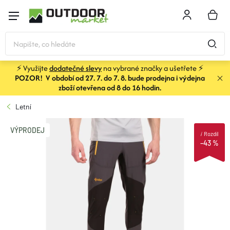
Přejít
na
NÁKU
obsah
KOŠÍK
⚡ Využijte
dodatečné slevy
na vybrané značky a ušetřete ⚡
POZOR! V období od 27. 7. do 7. 8. bude prodejna i výdejna
STANY
zboží otevřena od 8 do 16 hodin.
Letní
SPACÁKY
VÝPRODEJ
i
Rozdíl
–43 %
BATOHY A TAŠKY
KARIMATKY
OBLEČENÍ