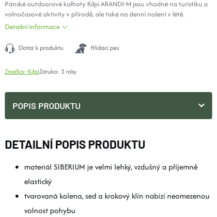
Pánské outdoorové kalhoty Kilpi ARANDI-M jsou vhodné na turistiku a
volnočasové aktivity v přírodě, ale také na denní nošení v létě.
Detailní informace
Dotaz k produktu
Hlídací pes
Značka:
Kilpi
Záruka
:
2 roky
POPIS PRODUKTU
DETAILNÍ POPIS PRODUKTU
materiál SIBERIUM je velmi lehký, vzdušný a příjemně
elastický
tvarovaná kolena, sed a krokový klín nabízí neomezenou
volnost pohybu