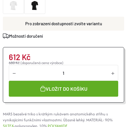
O nás
Moje objednávka
zvolte variantu
Možnosti doručení
612 Kč
680 Kč
(doporučená cena výrobce)
VLOŽIT DO KOŠÍKU
MARS bezešvé triko s krátkým rukávem anatomického střihu s
vynikajícími funkčními vlastnostmi. Úžasně lehký. MATERIÁL: 90%
SILTEX
-polypropylen, 10%
POLYAMIDE