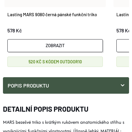
Lasting MARS 9080 černá pánské funkční triko
Lasting
578 Kč
578 Kč
ZOBRAZIT
520 KČ
OUTDOOR10
POPIS PRODUKTU
DETAILNÍ POPIS PRODUKTU
MARS bezešvé triko s krátkým rukávem anatomického střihu s
vynikajícími funkčními vlastnostmi. Úžasně lehký. MATERIÁL: