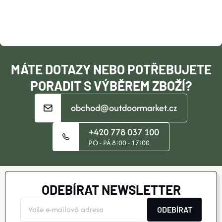
A
T
Í
MÁTE DOTAZY NEBO POTŘEBUJETE
PORADIT S VÝBĚREM ZBOŽÍ?
obchod@outdoormarket.cz
+420 778 037 100
PO - PÁ 8:00 - 17:00
ODEBÍRAT NEWSLETTER
ODEBÍRAT