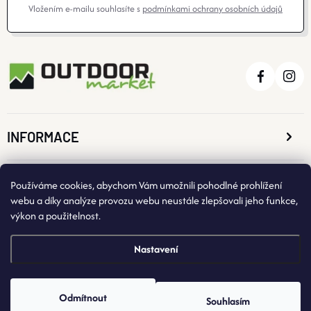
Vložením e-mailu souhlasíte s
podmínkami ochrany osobních údajů
INFORMACE
O NÁKUPU
Používáme cookies, abychom Vám umožnili pohodlné prohlížení
webu a díky analýze provozu webu neustále zlepšovali jeho funkce,
výkon a použitelnost.
KONTAKTNÍ ÚDAJE
Nastavení
Odmítnout
Souhlasím
Copyright 2026
OutdoorMarket
. Všechna práva vyhrazena.