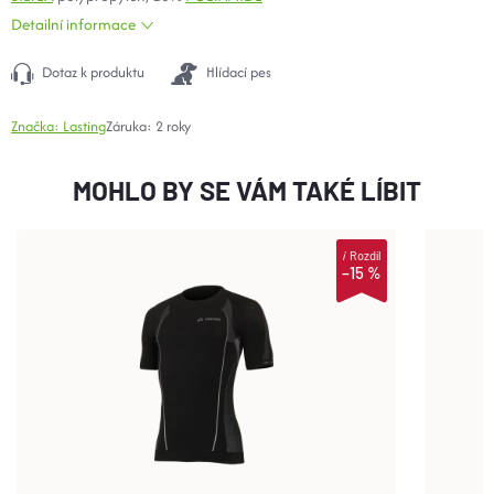
Detailní informace
Dotaz k produktu
Hlídací pes
Značka:
Lasting
Záruka
:
2 roky
MOHLO BY SE VÁM TAKÉ LÍBIT
i
Rozdíl
–15 %