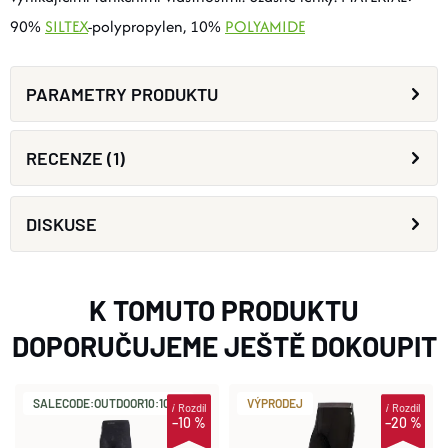
90%
SILTEX
-polypropylen, 10%
POLYAMIDE
PARAMETRY PRODUKTU
RECENZE (1)
DISKUSE
K TOMUTO PRODUKTU
DOPORUČUJEME JEŠTĚ DOKOUPIT
SALECODE:OUTDOOR10:10:%
VÝPRODEJ
i
Rozdíl
i
Rozdíl
–10 %
–20 %