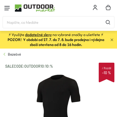
Přejít
na
NÁKU
obsah
KOŠÍK
⚡ Využijte
dodatečné slevy
na vybrané značky a ušetřete ⚡
POZOR! V období od 27. 7. do 7. 8. bude prodejna i výdejna
STANY
zboží otevřena od 8 do 16 hodin.
Bezešvé
SPACÁKY
SALECODE:OUTDOOR10:10:%
i
Rozdíl
–10 %
BATOHY A TAŠKY
KARIMATKY
OBLEČENÍ