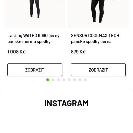
Lasting WATEO 9090 černý
SENSOR COOLMAX TECH
pánské merino spodky
pánské spodky černá
1 008 Kč
879 Kč
ZOBRAZIT
ZOBRAZIT
Z
INSTAGRAM
Á
P