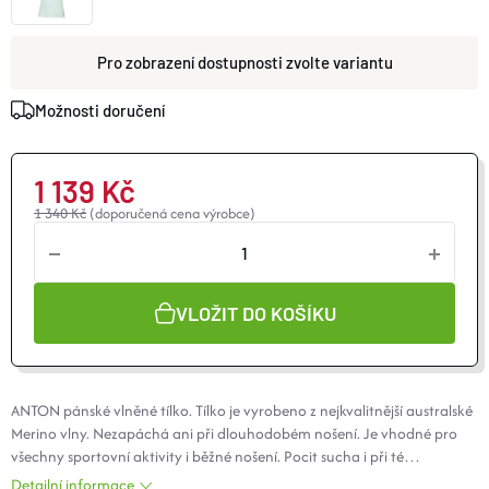
O nás
Moje objednávka
zvolte variantu
Možnosti doručení
1 139 Kč
1 340 Kč
(doporučená cena výrobce)
VLOŽIT DO KOŠÍKU
ANTON pánské vlněné tílko. Tílko je vyrobeno z nejkvalitnější australské
Merino
vlny. Nezapáchá ani při dlouhodobém nošení. Je vhodné pro
všechny sportovní aktivity i běžné nošení. Pocit sucha i při té
nejnáročnější aktivitě. Vysoký komfort díky vynikajícímu odvodu
Detailní informace