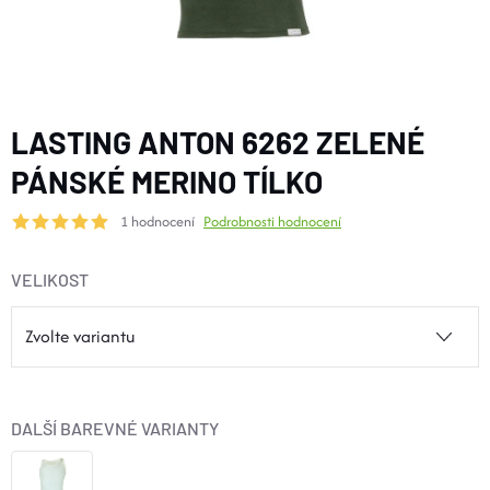
BOTY A PONOŽKY
DOPLŇKY
LASTING ANTON 6262 ZELENÉ
VYBAVENÍ
PÁNSKÉ MERINO TÍLKO
1 hodnocení
Podrobnosti hodnocení
CYKLISTIKA
VELIKOST
Značky
Velikosti
Kontakty
Napište nám
Slovník pojmů
Nákup pro kolektiv
Slevové kódy
Blog
Doprava a platba
Mimosoudní řešení sporů
DALŠÍ BAREVNÉ VARIANTY
Obchodní podmínky
Ochrana osobních údajů
Reklamace
Výměna a vrácení
Stav objednávky