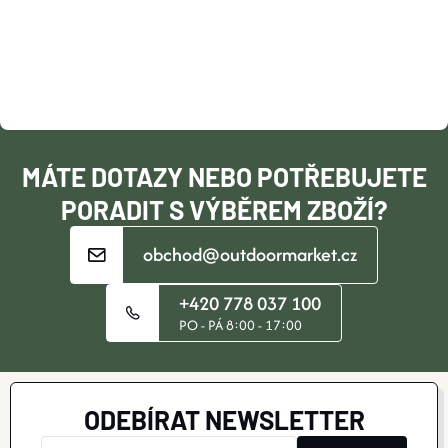
P
A
T
Í
MÁTE DOTAZY NEBO POTŘEBUJETE
PORADIT S VÝBĚREM ZBOŽÍ?
obchod@outdoormarket.cz
+420 778 037 100
PO - PÁ 8:00 - 17:00
ODEBÍRAT NEWSLETTER