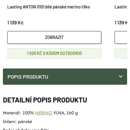
Lasting ANTON 0101 bílé pánské merino tílko
Lasting
1 139 Kč
1 139 K
ZOBRAZIT
1 025 KČ
OUTDOOR10
POPIS PRODUKTU
DETAILNÍ POPIS PRODUKTU
Materiál: 100%
MERINO
VLNA, 160 g
Určení: pánské