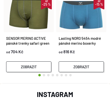
až
až
–25 %
–15 %
SENSOR MERINO ACTIVE
Lasting NORO 5454 modré
pánské trenky safari green
pánské merino boxerky
704 Kč
816 Kč
od
od
ZOBRAZIT
ZOBRAZIT
Z
INSTAGRAM
Á