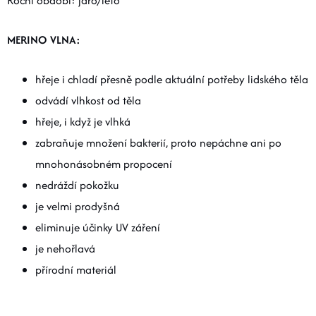
Roční období: jaro/léto
MERINO VLNA:
hřeje i chladí přesně podle aktuální potřeby lidského těla
odvádí vlhkost od těla
hřeje, i když je vlhká
zabraňuje množení bakterií, proto nepáchne ani po
mnohonásobném propocení
nedráždí pokožku
je velmi prodyšná
eliminuje účinky UV záření
je nehořlavá
přírodní materiál