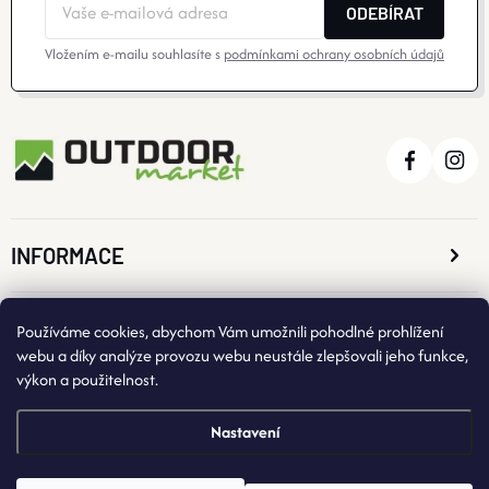
ODEBÍRAT
Vložením e-mailu souhlasíte s
podmínkami ochrany osobních údajů
INFORMACE
O NÁKUPU
Používáme cookies, abychom Vám umožnili pohodlné prohlížení
webu a díky analýze provozu webu neustále zlepšovali jeho funkce,
výkon a použitelnost.
KONTAKTNÍ ÚDAJE
Nastavení