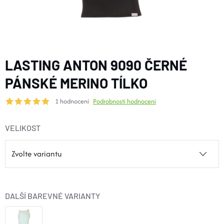
BOTY A PONOŽKY
DOPLŇKY
LASTING ANTON 9090 ČERNÉ
VYBAVENÍ
PÁNSKÉ MERINO TÍLKO
1 hodnocení
Podrobnosti hodnocení
CYKLISTIKA
VELIKOST
Značky
Velikosti
Kontakty
Napište nám
Slovník pojmů
Nákup pro kolektiv
Slevové kódy
Blog
Doprava a platba
Mimosoudní řešení sporů
DALŠÍ BAREVNÉ VARIANTY
Obchodní podmínky
Ochrana osobních údajů
Reklamace
Výměna a vrácení
Stav objednávky