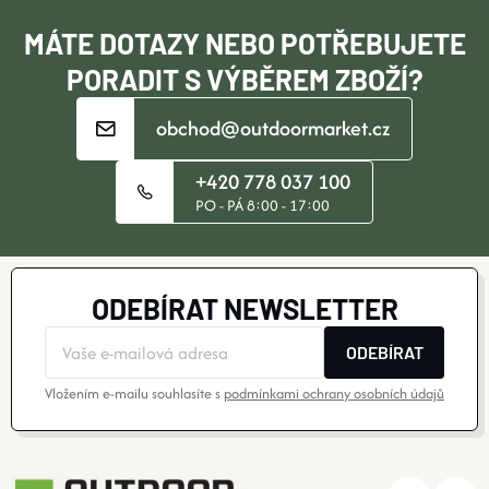
Í
MÁTE DOTAZY NEBO POTŘEBUJETE
PORADIT S VÝBĚREM ZBOŽÍ?
obchod@outdoormarket.cz
+420 778 037 100
PO - PÁ 8:00 - 17:00
ODEBÍRAT NEWSLETTER
ODEBÍRAT
Vložením e-mailu souhlasíte s
podmínkami ochrany osobních údajů