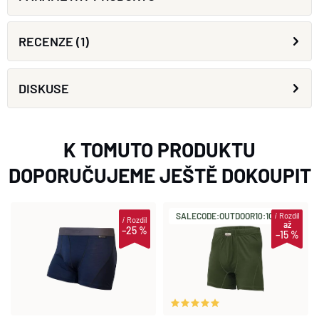
RECENZE (1)
DISKUSE
K TOMUTO PRODUKTU
DOPORUČUJEME JEŠTĚ DOKOUPIT
i
Rozdíl
SALECODE:OUTDOOR10:10:%
i
Rozdíl
až
–25 %
–15 %