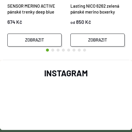
SENSOR MERINO ACTIVE
Lasting NICO 6262 zelená
pánské trenky deep blue
pánské merino boxerky
674 Kč
850 Kč
od
ZOBRAZIT
ZOBRAZIT
Z
INSTAGRAM
Á
P
A
T