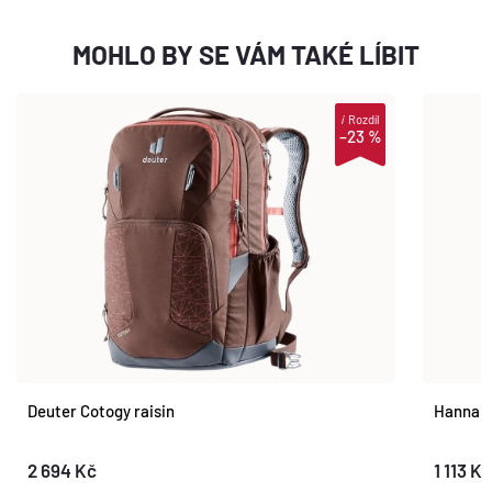
MOHLO BY SE VÁM TAKÉ LÍBIT
i
Rozdíl
–23 %
Deuter Cotogy raisin
Hannah
2 694 Kč
1 113 Kč