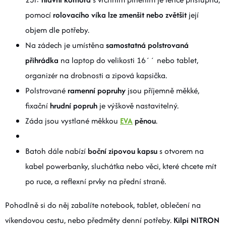
pomocí
rolovacího víka lze zmenšit nebo zvětšit
její
objem dle potřeby.
Na zádech je umístěna
samostatná polstrovaná
přihrádka
na laptop do velikosti 16´´ nebo tablet,
organizér na drobnosti a zipová kapsička.
Polstrované
ramenní popruhy
jsou příjemně měkké,
fixační
hrudní popruh
je výškově nastavitelný.
Záda jsou vystlané měkkou
EVA
pěnou
.
Batoh dále nabízí
boční zipovou kapsu
s otvorem na
kabel powerbanky, sluchátka nebo věci, které chcete mít
po ruce, a reflexní prvky na přední straně.
Pohodlně si do něj zabalíte notebook, tablet, oblečení na
víkendovou cestu, nebo předměty denní potřeby.
Kilpi NITRON