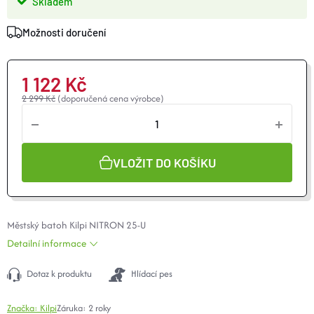
Skladem
O nás
Moje objednávka
Možnosti doručení
1 122 Kč
2 299 Kč
(doporučená cena výrobce)
VLOŽIT DO KOŠÍKU
Městský batoh Kilpi NITRON 25-U
Detailní informace
Dotaz k produktu
Hlídací pes
Značka:
Kilpi
Záruka
:
2 roky