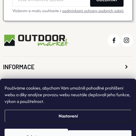
Vložením e-mailu souhlasíte s
podmínkami ochrany osobních údajů
INFORMACE
O NÁKUPU
Používáme cookies, abychom Vám umožnili pohodlné prohlížení
webu a díky analýze provozu webu neustále zlepšovali jeho funkce,
výkon a použitelnost.
KONTAKTNÍ ÚDAJE
Nastavení