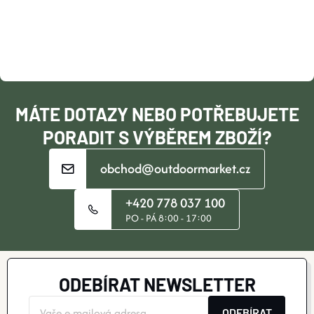
P
A
T
Í
MÁTE DOTAZY NEBO POTŘEBUJETE
PORADIT S VÝBĚREM ZBOŽÍ?
obchod@outdoormarket.cz
+420 778 037 100
PO - PÁ 8:00 - 17:00
ODEBÍRAT NEWSLETTER
ODEBÍRAT