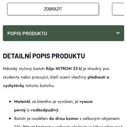
ZOBRAZIT
POPIS PRODUKTU
DETAILNÍ POPIS PRODUKTU
Městský stylový batoh
Kilpi NITRON 25-U
je vhodný pro
studenty nebo pracující, kteří ocení všechny
přednosti a
vychytávky
tohoto batohu.
Materiál
, ze kterého je vyroben, je
vysoce
pevný
a
voděodpudivý
.
Batoh je rozdělen
do dvou komor
s celkovým objemem
25l:
hlavní komora
s vrchním plněním je lehce přístupná,