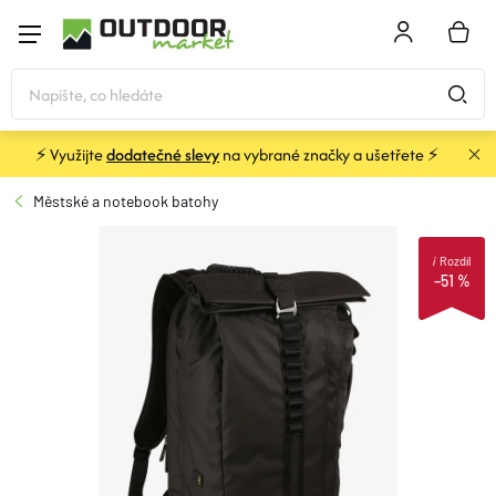
Přejít
na
NÁKU
obsah
KOŠÍK
⚡ Využijte
dodatečné slevy
na vybrané značky a ušetřete ⚡
STANY
Městské a notebook batohy
SPACÁKY
i
Rozdíl
–51 %
BATOHY A TAŠKY
KARIMATKY
OBLEČENÍ