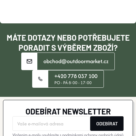
A
T
Í
MÁTE DOTAZY NEBO POTŘEBUJETE
PORADIT S VÝBĚREM ZBOŽÍ?
obchod@outdoormarket.cz
+420 778 037 100
PO - PÁ 8:00 - 17:00
ODEBÍRAT NEWSLETTER
ODEBÍRAT
Vložením e-mailu souhlasíte s
podmínkami ochrany osobních údajů