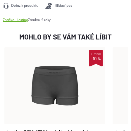
Dotaz k produktu
Hlídací pes
Značka:
Lasting
Záruka
:
2 roky
MOHLO BY SE VÁM TAKÉ LÍBIT
i
Rozdíl
–10 %