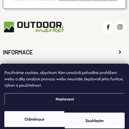
INFORMACE
O NÁKUPU
Používáme cookies, abychom Vám umožnili pohodlné prohlížení
webu a díky analýze provozu webu neustále zlepšovali jeho funkce,
výkon a použitelnost.
KONTAKTNÍ ÚDAJE
Nastavení
Odmítnout
Souhlasím
Copyright 2026
OutdoorMarket
. Všechna práva vyhrazena.