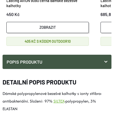
Lasting AVION 9090 černá dámské bezešvé
Lasting
kalhotky
kalhotk
450 Kč
685,8 
ZOBRAZIT
405 KČ
OUTDOOR10
POPIS PRODUKTU
DETAILNÍ POPIS PRODUKTU
Dámské polypropylenové bezešvé kalhotky s ionty stříbra-
antibakteriální. Složení: 97%
SILTEX
-polypropylen, 3%
ELASTAN