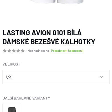
BOTY A PONOŽKY
DOPLŇKY
LASTING AVION 0101 BÍLÁ
VYBAVENÍ
DÁMSKÉ BEZEŠVÉ KALHOTKY
Neohodnoceno
Podrobnosti hodnocení
CYKLISTIKA
VELIKOST
Značky
Velikosti
Kontakty
Napište nám
Slovník pojmů
Nákup pro kolektiv
Slevové kódy
Blog
Doprava a platba
Mimosoudní řešení sporů
DALŠÍ BAREVNÉ VARIANTY
Obchodní podmínky
Ochrana osobních údajů
Reklamace
Výměna a vrácení
Stav objednávky