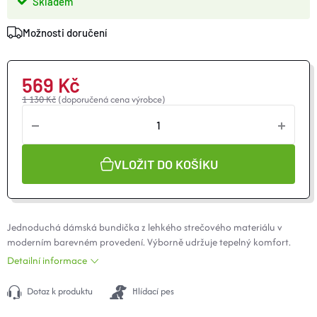
Skladem
O nás
Moje objednávka
Možnosti doručení
569 Kč
1 130 Kč
(doporučená cena výrobce)
VLOŽIT DO KOŠÍKU
Jednoduchá dámská bundička z lehkého strečového materiálu v
moderním barevném provedení. Výborně udržuje tepelný komfort.
Detailní informace
Dotaz k produktu
Hlídací pes