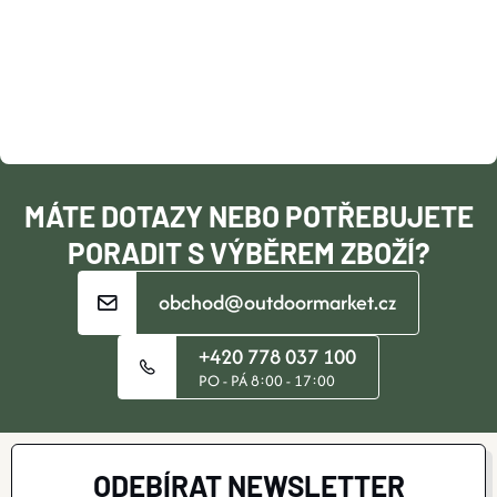
P
A
T
Í
MÁTE DOTAZY NEBO POTŘEBUJETE
PORADIT S VÝBĚREM ZBOŽÍ?
obchod@outdoormarket.cz
+420 778 037 100
PO - PÁ 8:00 - 17:00
ODEBÍRAT NEWSLETTER