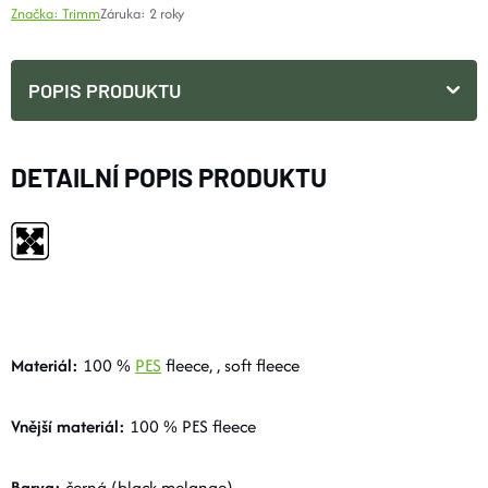
Značka:
Trimm
Záruka
:
2 roky
POPIS PRODUKTU
DETAILNÍ POPIS PRODUKTU
Materiál:
100 %
PES
fleece, , soft fleece
Vnější materiál:
100 % PES fleece
Barva:
černá (black melange)