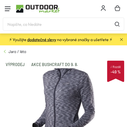
Přejít
na
NÁKU
obsah
KOŠÍK
⚡ Využijte
dodatečné slevy
na vybrané značky a ušetřete ⚡
STANY
Jaro / léto
SPACÁKY
VÝPRODEJ
AKCE BUSHCRAFT DO 9. 8.
i
Rozdíl
–49 %
BATOHY A TAŠKY
KARIMATKY
OBLEČENÍ