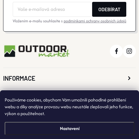
ODEBÍRAT
Vložením e-mailu souhlasíte s
podmínkami ochrany osobních údajů
INFORMACE
O NÁKUPU
Používáme cookies, abychom Vám umožnili pohodlné prohlížení
webu a díky analýze provozu webu neustále zlepšovali jeho funkce,
výkon a použitelnost.
KONTAKTNÍ ÚDAJE
Nastavení