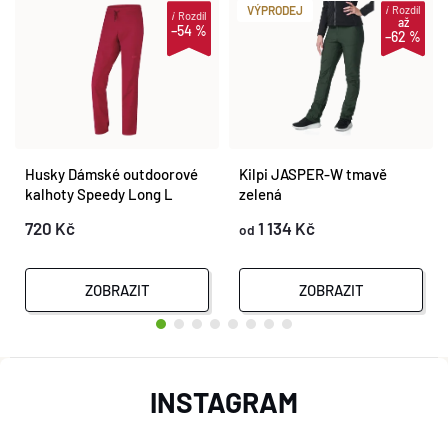
i
Rozdíl
VÝPRODEJ
i
Rozdíl
až
–54 %
–62 %
Husky Dámské outdoorové
Kilpi JASPER-W tmavě
kalhoty Speedy Long L
zelená
magenta
720 Kč
1 134 Kč
od
ZOBRAZIT
ZOBRAZIT
Z
INSTAGRAM
Á