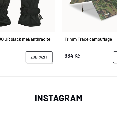
O JR black mel/anthracite
Trimm Trace camouflage
984 Kč
ZOBRAZIT
INSTAGRAM