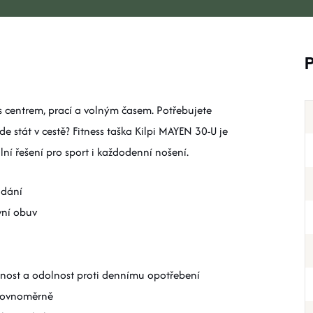
ss centrem, prací a volným časem. Potřebujete
 stát v cestě? Fitness taška Kilpi MAYEN 30-U je
ní řešení pro sport i každodenní nošení.
ádání
vní obuv
tnost a odolnost proti dennímu opotřebení
 rovnoměrně