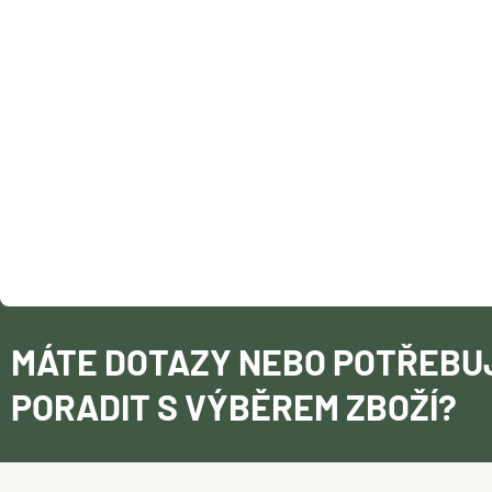
A
T
Í
MÁTE DOTAZY NEBO POTŘEBU
PORADIT S VÝBĚREM ZBOŽÍ?