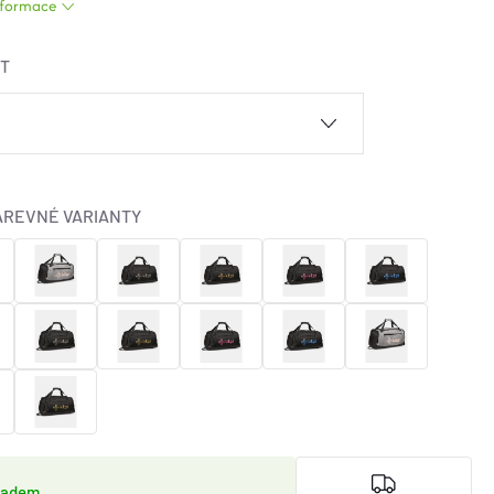
informace
ST
AREVNÉ VARIANTY
ladem