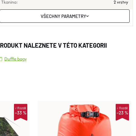
Tkanina
:
2 vrstvy
VŠECHNY PARAMETRY
RODUKT NALEZNETE V TÉTO KATEGORII
Duffle bagy
i
Rozdíl
i
Rozdíl
–33 %
–23 %