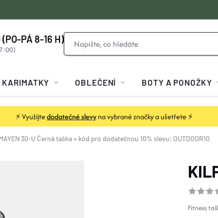
 (PO-PÁ 8-16 H)
KARIMATKY
OBLEČENÍ
BOTY A PONOŽKY
⚡ Využijte
dodatečné slevy
na vybrané značky a ušetřete ⚡
 MAYEN 30-U Černá
taška + kód pro dodatečnou 10% slevu: OUTDOOR10
KIL
Fitness taš