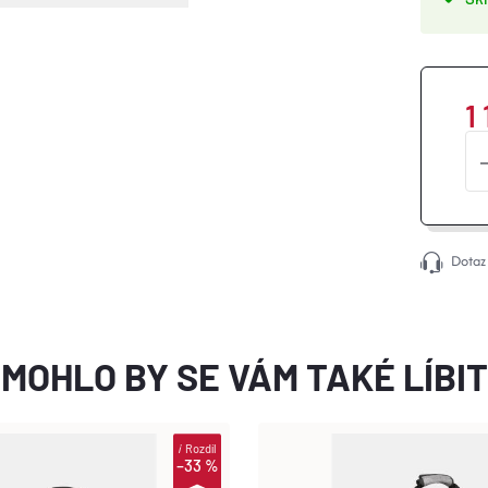
1
Dotaz
MOHLO BY SE VÁM TAKÉ LÍBIT
i
Rozdíl
–33 %