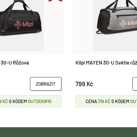
 30-U Růžová
Kilpi MAYEN 30-U Světle rů
799 Kč
ZOBRAZIT
9 KČ
S KÓDEM
OUTDOOR10
CENA
719 KČ
S KÓDEM
OU