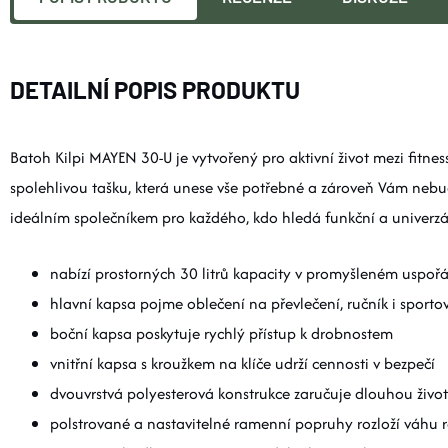
DETAILNÍ POPIS PRODUKTU
Batoh Kilpi MAYEN 30-U je vytvořený pro aktivní život mezi fitne
spolehlivou tašku, která unese vše potřebné a zároveň Vám nebude
ideálním společníkem pro každého, kdo hledá funkční a univerzál
nabízí prostorných 30 litrů kapacity v promyšleném uspoř
hlavní kapsa pojme oblečení na převlečení, ručník i sporto
boční kapsa poskytuje rychlý přístup k drobnostem
vnitřní kapsa s kroužkem na klíče udrží cennosti v bezpečí
dvouvrstvá polyesterová konstrukce zaručuje dlouhou živo
polstrované a nastavitelné ramenní popruhy rozloží váhu