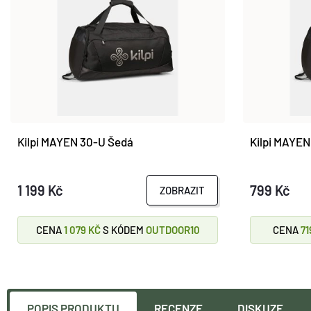
Kilpi MAYEN 30-U Šedá
Kilpi MAYEN
1 199 Kč
799 Kč
ZOBRAZIT
CENA
1 079 KČ
S KÓDEM
OUTDOOR10
CENA
71
POPIS PRODUKTU
RECENZE
DISKUZE