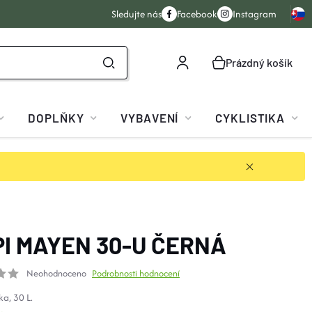
Sledujte nás
Facebook
Instagram
Prázdný košík
NÁKUPNÍ
KOŠÍK
DOPLŇKY
VYBAVENÍ
CYKLISTIKA
PI MAYEN 30-U ČERNÁ
Neohodnoceno
Podrobnosti hodnocení
ka, 30 L.