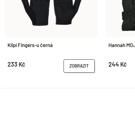
Kilpi Fingers-u černá
Hannah MOJ
233 Kč
244 Kč
ZOBRAZIT
Z
Á
P