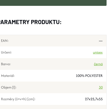
PARAMETRY PRODUKTU:
EAN
:
—
Určení
:
unisex
Barva
:
černá
Materiál
:
100% POLYESTER
Objem [l]
:
30
Rozměry (š×v×h) [cm]
:
27x25,7x55