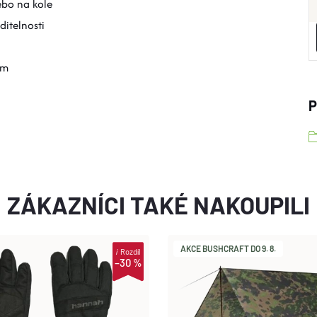
ebo na kole
iditelnosti
mm
P
ZÁKAZNÍCI TAKÉ NAKOUPILI
AKCE BUSHCRAFT DO 9. 8.
i
Rozdíl
–30 %