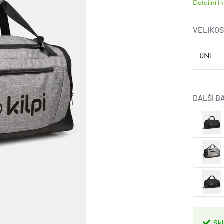
Detailní 
VELIKO
DALŠÍ B
Sk