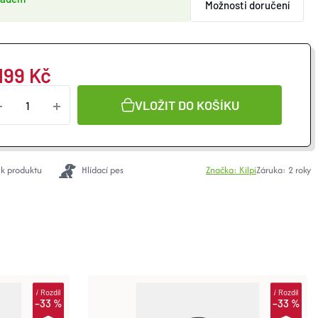
Možnosti doručení
 199 Kč
VLOŽIT DO KOŠÍKU
 k produktu
Hlídací pes
Značka:
Kilpi
Záruka
:
2 roky
i
Rozdíl
i
Rozdíl
–33 %
–33 %