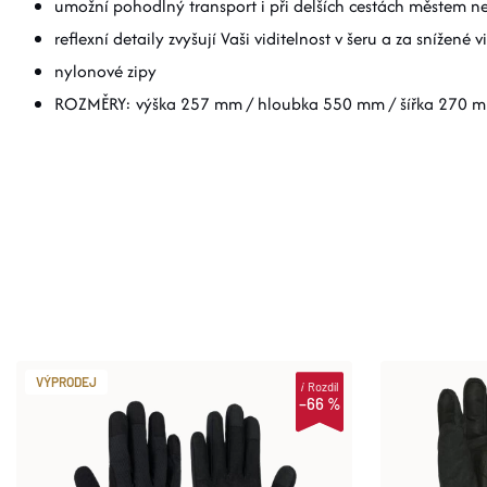
umožní pohodlný transport i při delších cestách městem n
reflexní detaily zvyšují Vaši viditelnost v šeru a za snížené v
nylonové zipy
ROZMĚRY: výška 257 mm / hloubka 550 mm / šířka 270 
VÝPRODEJ
i
Rozdíl
–66 %