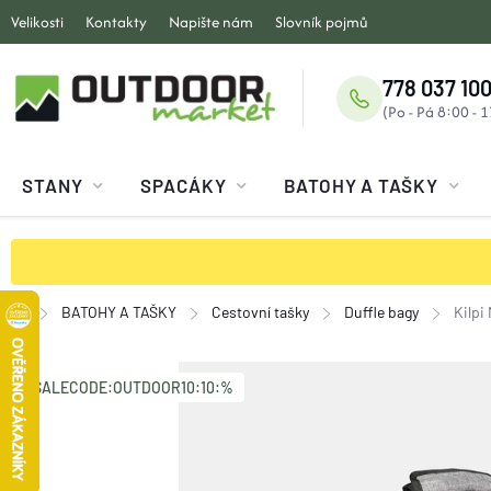
Přejít
Velikosti
Kontakty
Napište nám
Slovník pojmů
na
obsah
778 037 100
STANY
SPACÁKY
BATOHY A TAŠKY
BATOHY A TAŠKY
Cestovní tašky
Duffle bagy
Kilpi
Domů
SALECODE:OUTDOOR10:10:%