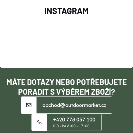
Z
INSTAGRAM
Á
P
A
T
Í
MÁTE DOTAZY NEBO POTŘEBUJETE
PORADIT S VÝBĚREM ZBOŽÍ?
obchod@outdoormarket.cz
+420 778 037 100
PO - PÁ 8:00 - 17:00