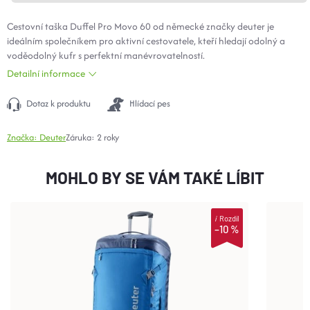
Cestovní taška Duffel Pro Movo 60 od německé značky deuter je
ideálním společníkem pro aktivní cestovatele, kteří hledají odolný a
voděodolný kufr s perfektní manévrovatelností.
Detailní informace
Dotaz k produktu
Hlídací pes
Značka:
Deuter
Záruka
:
2 roky
MOHLO BY SE VÁM TAKÉ LÍBIT
i
Rozdíl
–10 %