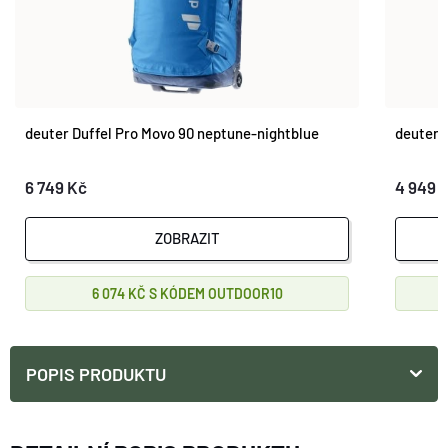
deuter Duffel Pro Movo 90 neptune-nightblue
deuter 
6 749 Kč
4 949 
ZOBRAZIT
6 074 KČ
OUTDOOR10
POPIS PRODUKTU