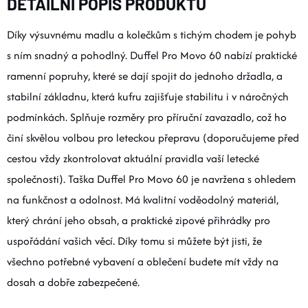
DETAILNÍ POPIS PRODUKTU
Díky výsuvnému madlu a kolečkům s tichým chodem je pohyb
s ním snadný a pohodlný. Duffel Pro Movo 60 nabízí praktické
ramenní popruhy, které se dají spojit do jednoho držadla, a
stabilní základnu, která kufru zajišťuje stabilitu i v náročných
podmínkách. Splňuje rozměry pro příruční zavazadlo, což ho
činí skvělou volbou pro leteckou přepravu (doporučujeme před
cestou vždy zkontrolovat aktuální pravidla vaší letecké
společnosti). Taška Duffel Pro Movo 60 je navržena s ohledem
na funkčnost a odolnost. Má kvalitní voděodolný materiál,
který chrání jeho obsah, a praktické zipové přihrádky pro
uspořádání vašich věcí. Díky tomu si můžete být jisti, že
všechno potřebné vybavení a oblečení budete mít vždy na
dosah a dobře zabezpečené.