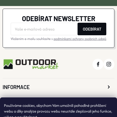
ODEBÍRAT NEWSLETTER
ODEBÍRAT
Vložením e-mailu souhlasíte s
podmínkami ochrany osobních údajů
INFORMACE
O NÁKUPU
Používáme cookies, abychom Vám umožnili pohodlné prohlížení
webu a díky analýze provozu webu neustále zlepšovali jeho funkce,
výkon a použitelnost.