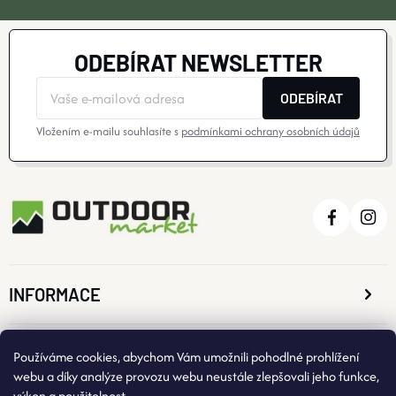
ODEBÍRAT NEWSLETTER
ODEBÍRAT
Vložením e-mailu souhlasíte s
podmínkami ochrany osobních údajů
INFORMACE
O NÁKUPU
Používáme cookies, abychom Vám umožnili pohodlné prohlížení
webu a díky analýze provozu webu neustále zlepšovali jeho funkce,
výkon a použitelnost.