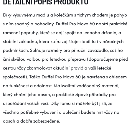
DETAILNÍ POPIS PRODUKTU
Díky výsuvnému madlu a kolečkům s tichým chodem je pohyb
s ním snadný a pohodlný. Duffel Pro Movo 60 nabízí praktické
ramenní popruhy, které se dají spojit do jednoho držadla, a
stabilní základnu, která kufru zajišťuje stabilitu i v náročných
podmínkách. Splňuje rozměry pro příruční zavazadlo, což ho
činí skvělou volbou pro leteckou přepravu (doporučujeme před
cestou vždy zkontrolovat aktuální pravidla vaší letecké
společnosti). Taška Duffel Pro Movo 60 je navržena s ohledem
na funkčnost a odolnost. Má kvalitní voděodolný materiál,
který chrání jeho obsah, a praktické zipové přihrádky pro
uspořádání vašich věcí. Díky tomu si můžete být jisti, že
všechno potřebné vybavení a oblečení budete mít vždy na
dosah a dobře zabezpečené.