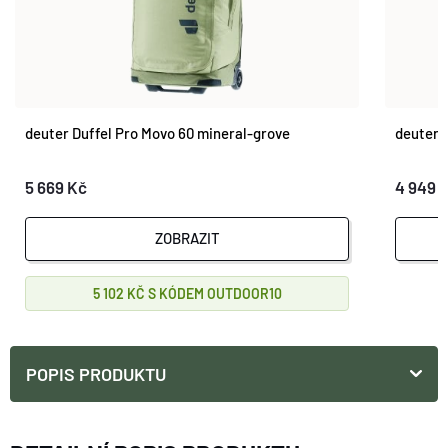
deuter Duffel Pro Movo 60 mineral-grove
deuter 
5 669 Kč
4 949 
ZOBRAZIT
5 102 KČ
OUTDOOR10
POPIS PRODUKTU